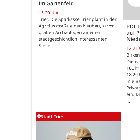
im Gartenfeld
13:20 Uhr
Trier. Die Sparkasse Trier plant in der
Agritiusstraße einen Neubau, zuvor
POL-
auf P
graben Archäologen an einer
Nied
stadtgeschichtlich interessanten
Stelle.
12:22
Birken
Dienst
18Uhr 
18:20 
in ein
Priva
ein. D
…
Stadt Trier