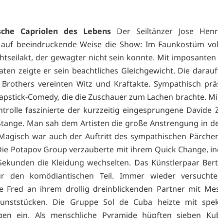
sche Capriolen des Lebens
Der Seiltänzer Jose Hen
 auf beeindruckende Weise die Show: Im Faunkostüm vol
htseilakt, der gewagter nicht sein konnte. Mit imposante
ten zeigte er sein beachtliches Gleichgewicht. Die darau
Brothers vereinten Witz und Kraftakte. Sympathisch prä
Slapstick-Comedy, die die Zuschauer zum Lachen brachte. M
trolle faszinierte der kurzzeitig eingesprungene Davide 
Stange. Man sah dem Artisten die große Anstrengung in de
 Magisch war auch der Auftritt des sympathischen Pärche
Die Potapov Group verzauberte mit ihrem Quick Change, in
ekunden die Kleidung wechselten. Das Künstlerpaar Ber
ür den komödiantischen Teil. Immer wieder versuchte
 Fred an ihrem drollig dreinblickenden Partner mit Me
nststücken. Die Gruppe Sol de Cuba heizte mit spek
ngen ein. Als menschliche Pyramide hüpften sieben Ku