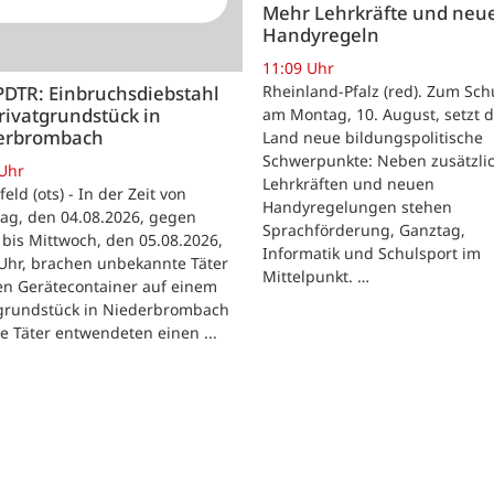
Mehr Lehrkräfte und neu
Handyregeln
11:09 Uhr
Rheinland-Pfalz (red). Zum Sch
PDTR: Einbruchsdiebstahl
rivatgrundstück in
am Montag, 10. August, setzt 
erbrombach
Land neue bildungspolitische
Schwerpunkte: Neben zusätzli
 Uhr
Lehrkräften und neuen
feld (ots) - In der Zeit von
Handyregelungen stehen
ag, den 04.08.2026, gegen
Sprachförderung, Ganztag,
bis Mittwoch, den 05.08.2026,
Informatik und Schulsport im
Uhr, brachen unbekannte Täter
Mittelpunkt. …
en Gerätecontainer auf einem
tgrundstück in Niederbrombach
ie Täter entwendeten einen ...