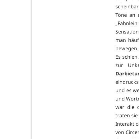
scheinbar
Töne an 
„Fähnlein
Sensation
man häufi
bewegen. 
Es schien
zur Unke
Darbietu
eindrucks
und es we
und Worte
war die 
traten si
Interakti
von Circe