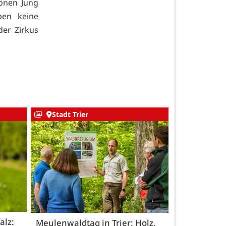
önen Jung
ben keine
er Zirkus
Stadt Trier
alz:
Meulenwaldtag in Trier: Holz,