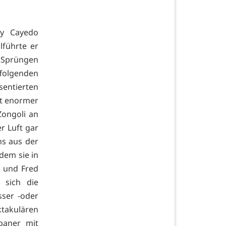
ry Cayedo
lführte er
n Sprüngen
ffolgenden
sentierten
it enormer
Zongoli an
r Luft gar
ns aus der
dem sie in
t und Fred
 sich die
sser -oder
takulären
baner mit