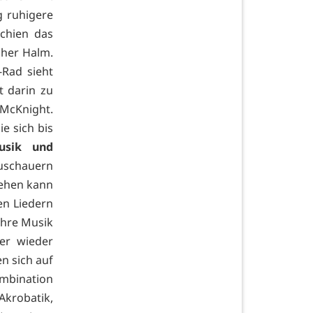
g ruhigere
chien das
cher Halm.
-Rad sieht
t darin zu
 McKnight.
e sich bis
usik und
uschauern
tehen kann
en Liedern
Ihre Musik
er wieder
n sich auf
ombination
Akrobatik,