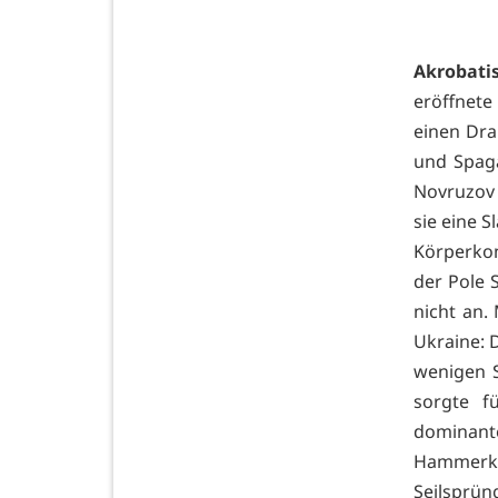
Akrobati
eröffnete
einen Dra
und Spaga
Novruzov 
sie eine 
Körperkon
der Pole 
nicht an.
Ukraine: 
wenigen S
sorgte f
dominante
Hammerku
Seilsprü