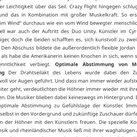
er Leichtigkeit über das Seil. Crazy Flight hingegen schlu
und das in Kombination mit großer Muskelkraft. So ers
 im Wind“ durchaus wie ein vom Wind bewegter menschli
ell war auch der Auftritt des Duo Unity. Künstler im Cyr
ger, doch die beiden schafften es, sich kunstvoll zu zwei
Den Abschuss bildete die außerordentlich flexible Jordan
, als habe die Amerikanerin keinen Knochen in sich, wenn si
nntlichkeit verbiegt.
Optimale Abstimmung von M
ng
Der Drahtseilakt des Lebens wurde dabei den Z
voll vor Augen geführt. Und dass man immer wieder aufs
iter geht, verdeutlichten die Höhner immer wieder mit ihr
n. Die Musiker blieben dabei keineswegs im Hintergrund. 
optimale Abstimmung zu Gefühlslage der Künstler. Imm
e selbst in den Vordergrund und zukünftige Zuschauer dürfe
on der Höhner mit den Künstlern freuen. Die spezielle K
nsik und rheinländischer Musik ließ mit ihrer waghalsigen 