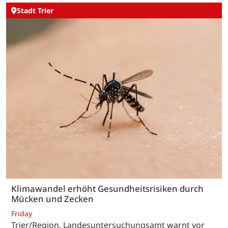
Stadt Trier
Klimawandel erhöht Gesundheitsrisiken durch
Mücken und Zecken
Friday
Trier/Region. Landesuntersuchungsamt warnt vor