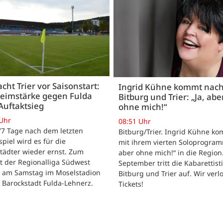
acht Trier vor Saisonstart:
Ingrid Kühne kommt nac
Heimstärke gegen Fulda
Bitburg und Trier: „Ja, abe
Auftaktsieg
ohne mich!“
 Uhr
08:51 Uhr
 77 Tage nach dem letzten
Bitburg/Trier. Ingrid Kühne k
tspiel wird es für die
mit ihrem vierten Soloprogram
tädter wieder ernst. Zum
aber ohne mich!“ in die Region
t der Regionalliga Südwest
September tritt die Kabarettisti
t am Samstag im Moselstadion
Bitburg und Trier auf. Wir verl
 Barockstadt Fulda-Lehnerz.
Tickets!