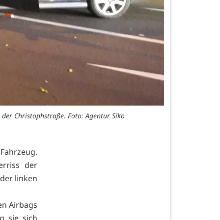
er Christophstraße. Foto: Agentur Siko
 Fahrzeug.
rriss der
 der linken
ten Airbags
g sie sich