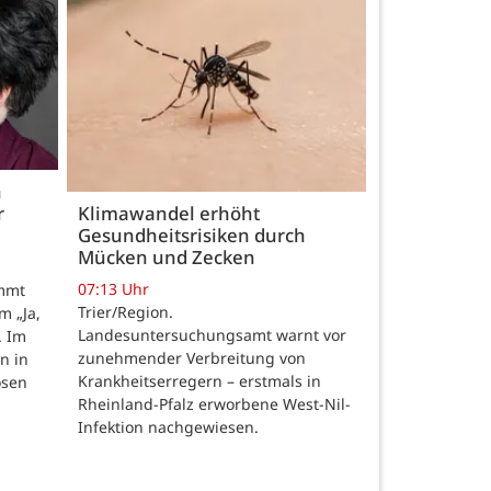
h
r
Klimawandel erhöht
Gesundheitsrisiken durch
Mücken und Zecken
07:13 Uhr
ommt
Trier/Region.
m „Ja,
Landesuntersuchungsamt warnt vor
. Im
zunehmender Verbreitung von
n in
Krankheitserregern – erstmals in
osen
Rheinland-Pfalz erworbene West-Nil-
Infektion nachgewiesen.