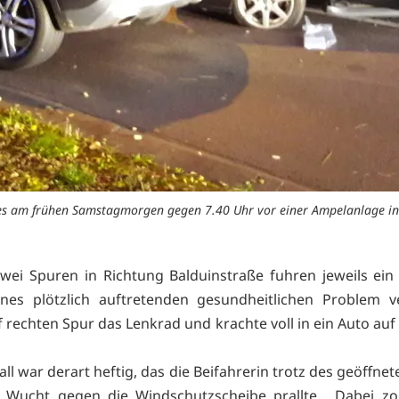
es am frühen Samstagmorgen gegen 7.40 Uhr vor einer Ampelanlage in d
wei Spuren in Richtung Balduinstraße fuhren jeweils ein
nes plötzlich auftretenden gesundheitlichen Problem ve
 rechten Spur das Lenkrad und krachte voll in ein Auto auf
ll war derart heftig, das die Beifahrerin trotz des geöffne
r Wucht gegen die Windschutzscheibe prallte. Dabei zo