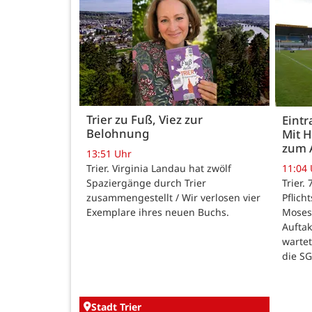
Trier zu Fuß, Viez zur
Eintr
Belohnung
Mit 
zum 
13:51 Uhr
Trier. Virginia Landau hat zwölf
11:04
Spaziergänge durch Trier
Trier.
zusammengestellt / Wir verlosen vier
Pflich
Exemplare ihres neuen Buchs.
Moses
Auftak
warte
die SG
Stadt Trier