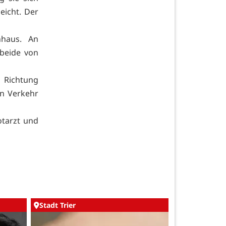
eicht. Der
nhaus. An
beide von
 Richtung
en Verkehr
otarzt und
Stadt Trier