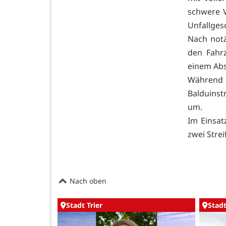
schwere V
Unfallgesc
Nach not
den Fahr
einem Ab
Während 
Balduinst
um.
Im Einsat
zwei Strei
Nach oben
Stadt Trier
Stadt