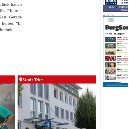
Glück hatten
ils Thörner
Gast. Gerade
 herbei: "Er
herheit."
Stadt Trier