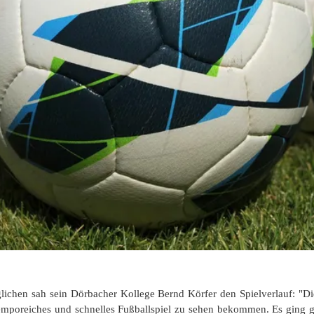
lichen sah sein Dörbacher Kollege Bernd Körfer den Spielverlauf: "D
emporeiches und schnelles Fußballspiel zu sehen bekommen. Es ging g