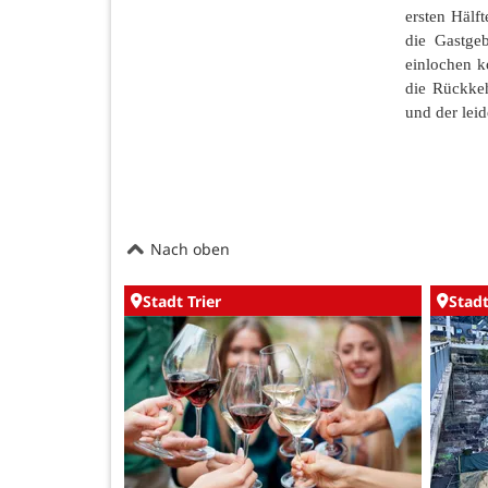
ersten Hälf
die Gastge
einlochen k
die Rückkeh
und der lei
Nach oben
Stadt Trier
Stadt