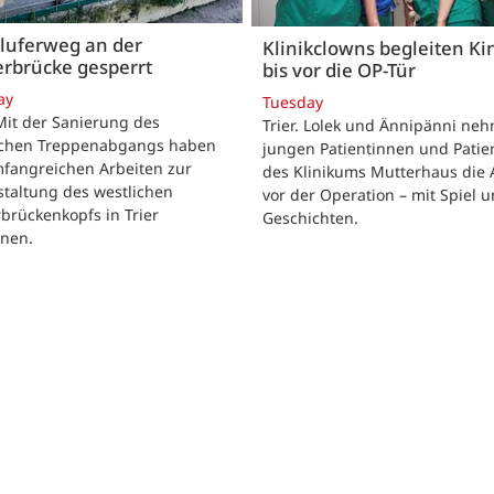
luferweg an der
Klinikclowns begleiten Ki
rbrücke gesperrt
bis vor die OP-Tür
ay
Tuesday
 Mit der Sanierung des
Trier. Lolek und Ännipänni ne
ichen Treppenabgangs haben
jungen Patientinnen und Patie
mfangreichen Arbeiten zur
des Klinikums Mutterhaus die 
taltung des westlichen
vor der Operation – mit Spiel 
brückenkopfs in Trier
Geschichten.
nen.