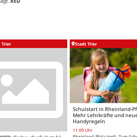
rägt.
RED
 Trier
Stadt Trier
Schulstart in Rheinland-Pf
Mehr Lehrkräfte und neu
Handyregeln
11:09 Uhr
Rheinland-Pfalz (red). Zum Sch