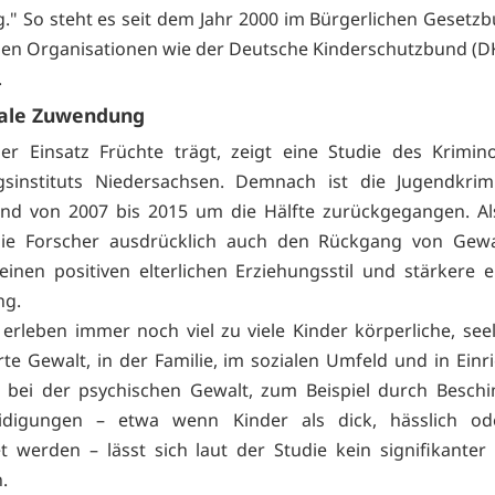
g." So steht es seit dem Jahr 2000 im Bürgerlichen Gesetzb
en Organisationen wie der Deutsche Kinderschutzbund (D
.
ale Zuwendung
er Einsatz Früchte trägt, zeigt eine Studie des Krimin
sinstituts Niedersachsen. Demnach ist die Jugendkrimi
and von 2007 bis 2015 um die Hälfte zurückgegangen. Al
ie Forscher ausdrücklich auch den Rückgang von Gewa
 einen positiven elterlichen Erziehungsstil und stärkere 
g.
erleben immer noch viel zu viele Kinder körperliche, see
erte Gewalt, in der Familie, im sozialen Umfeld und in Einr
m bei der psychischen Gewalt, zum Beispiel durch Besch
idigungen – etwa wenn Kinder als dick, hässlich 
t werden – lässt sich laut der Studie kein signifikante
n.