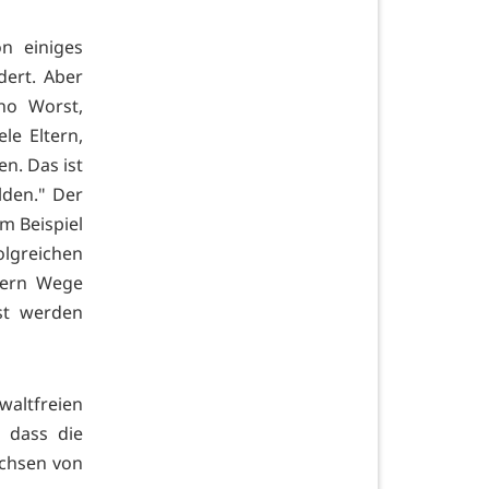
n einiges
dert. Aber
no Worst,
le Eltern,
n. Das ist
lden." Der
m Beispiel
greichen
ltern Wege
öst werden
waltfreien
 dass die
achsen von