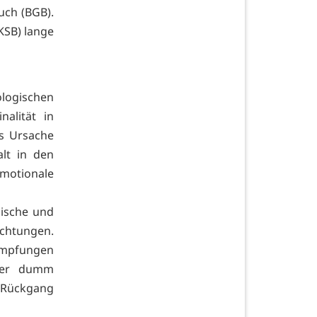
uch (BGB).
KSB) lange
ologischen
nalität in
s Ursache
lt in den
emotionale
lische und
ichtungen.
impfungen
oder dumm
r Rückgang