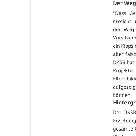
Der Weg 
"Dass Ge
erreicht 
der Weg 
Vorsitzen
ein Klaps
aber fals
DKSB hat 
Projekt
Elternbil
aufgezeig
können.
Hinterg
Der DKSB 
Erziehun
gesamte G