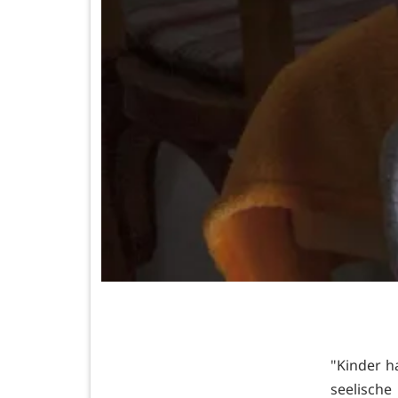
"Kinder h
seelisc