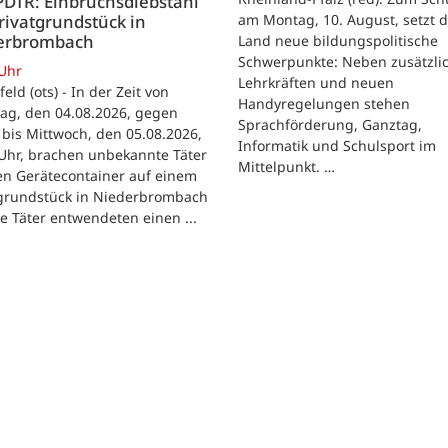
PDTR: Einbruchsdiebstahl
rivatgrundstück in
am Montag, 10. August, setzt 
erbrombach
Land neue bildungspolitische
Schwerpunkte: Neben zusätzli
 Uhr
Lehrkräften und neuen
feld (ots) - In der Zeit von
Handyregelungen stehen
ag, den 04.08.2026, gegen
Sprachförderung, Ganztag,
bis Mittwoch, den 05.08.2026,
Informatik und Schulsport im
Uhr, brachen unbekannte Täter
Mittelpunkt. …
en Gerätecontainer auf einem
tgrundstück in Niederbrombach
ie Täter entwendeten einen ...