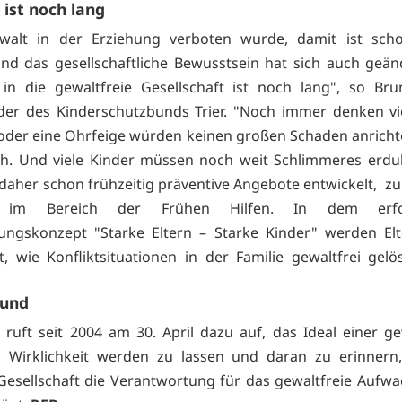
ist noch lang
walt in der Erziehung verboten wurde, damit ist scho
und das gesellschaftliche Bewusstsein hat sich auch geän
in die gewaltfreie Gesellschaft ist noch lang", so Bru
der des Kinderschutzbunds Trier. "Noch immer denken vie
 oder eine Ohrfeige würden keinen großen Schaden anrichte
ch. Und viele Kinder müssen noch weit Schlimmeres erdu
daher schon frühzeitig präventive Angebote entwickelt, zu
e im Bereich der Frühen Hilfen. In dem erfol
dungskonzept "Starke Eltern – Starke Kinder" werden E
t, wie Konfliktsituationen in der Familie gewaltfrei gel
rund
ruft seit 2004 am 30. April dazu auf, das Ideal einer ge
g Wirklichkeit werden zu lassen und daran zu erinnern,
esellschaft die Verantwortung für das gewaltfreie Aufw