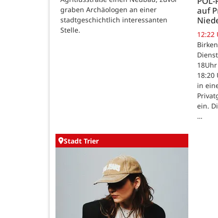
POL-
auf P
graben Archäologen an einer
Nied
stadtgeschichtlich interessanten
Stelle.
12:22
Birken
Dienst
18Uhr 
18:20 
in ein
Priva
ein. D
…
Stadt Trier