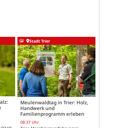
Stadt Trier
alz:
Meulenwaldtag in Trier: Holz,
e
Handwerk und
Familienprogramm erleben
08:37 Uhr
ulstart