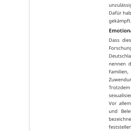
unzulässi
Dafür hab
gekämpft
Emotion
Dass dies
Forschung
Deutschl
nennen d
Familien,
Zuwendun
Trotzdem 
sexualisi
Vor alle
und Bele
bezeichne
feststelle