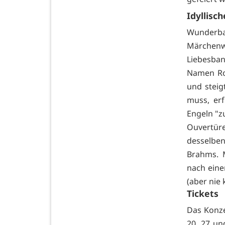
Idyllisc
Wunderbar
Märchenw
Liebesba
Namen Ro
und steig
muss, erf
Engeln "z
Ouvertür
desselbe
Brahms. 
nach eine
(aber nie
Tickets
Das Konze
20, 27 un