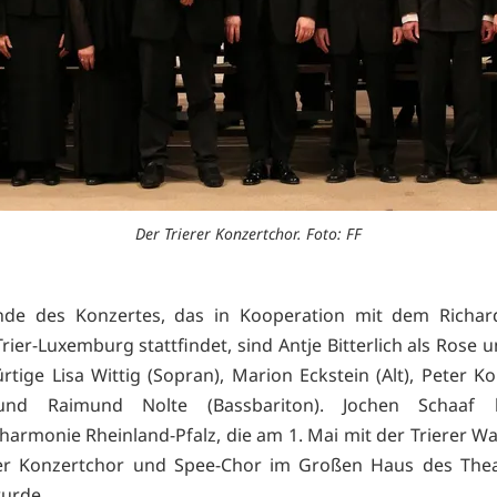
Der Trierer Konzertchor. Foto: FF
nde des Konzertes, das in Kooperation mit dem Richar
ier-Luxemburg stattfindet, sind Antje Bitterlich als Rose 
ürtige Lisa Wittig (Sopran), Marion Eckstein (Alt), Peter 
und Raimund Nolte (Bassbariton). Jochen Schaaf l
lharmonie Rheinland-Pfalz, die am 1. Mai mit der Trierer W
rer Konzertchor und Spee-Chor im Großen Haus des Theat
wurde.