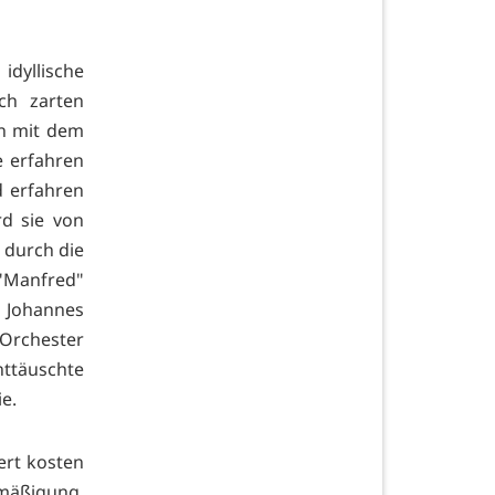
idyllische
ch zarten
n mit dem
 erfahren
d erfahren
rd sie von
 durch die
"Manfred"
 Johannes
Orchester
nttäuschte
e.
ert kosten
rmäßigung.