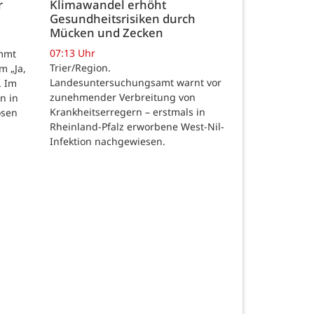
r
Klimawandel erhöht
Gesundheitsrisiken durch
Mücken und Zecken
07:13 Uhr
ommt
Trier/Region.
m „Ja,
Landesuntersuchungsamt warnt vor
. Im
zunehmender Verbreitung von
n in
Krankheitserregern – erstmals in
osen
Rheinland-Pfalz erworbene West-Nil-
Infektion nachgewiesen.