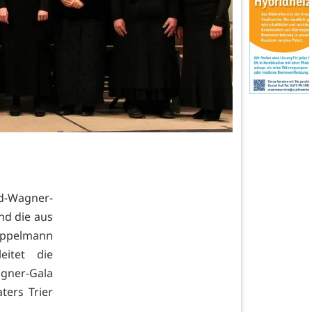
d-Wagner-
und die aus
Koppelmann
eitet die
agner-Gala
ers Trier