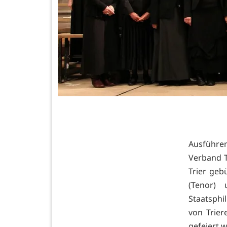
Ausführe
Verband Tr
Trier geb
(Tenor) 
Staatsphi
von Trie
gefeiert 