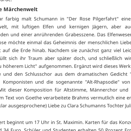
he Märchenwelt
 farbig malt Schumann in "Der Rose Pilgerfahrt" eine 
elt, mit luftigen Elfen und kernigen Jägern, aber au
nden und einer anrührenden Grabesszene. Das Elfenwese
se möchte einmal das Geheimnis der menschlichen Liebe
t auf die Erde hinab. Nachdem sie zunächst ganz viel Lei
üllt sich ihr Traum aber später doch, und schließlich wi
u höherem Licht" aufgenommen. Ergänzt wird dieses Werk
e und den Schlusschor aus dem dramatischen Gedicht 
n Komponisten und die sogenannte "Alt-Rhapsodie" von
Mit dieser Komposition für Altstimme, Männerchor und 
m Text von Goethe verarbeitete Brahms vermutlich eine e
 klar ausgesprochene) Liebe zu Clara Schumanns Tochter Juli
rt beginnt um 17 Uhr in St. Maximin. Karten für das Konz
d 34 Euro. Schüler und Studenten erhalten 50 Prozent E