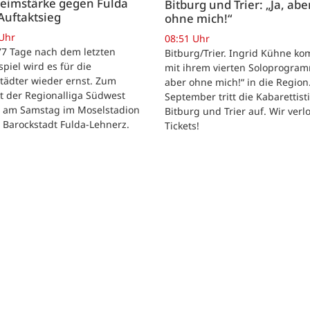
Heimstärke gegen Fulda
Bitburg und Trier: „Ja, abe
Auftaktsieg
ohne mich!“
 Uhr
08:51 Uhr
 77 Tage nach dem letzten
Bitburg/Trier. Ingrid Kühne k
tspiel wird es für die
mit ihrem vierten Soloprogram
tädter wieder ernst. Zum
aber ohne mich!“ in die Region
t der Regionalliga Südwest
September tritt die Kabarettisti
t am Samstag im Moselstadion
Bitburg und Trier auf. Wir verl
 Barockstadt Fulda-Lehnerz.
Tickets!