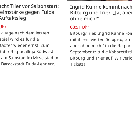
acht Trier vor Saisonstart:
Ingrid Kühne kommt nac
Heimstärke gegen Fulda
Bitburg und Trier: „Ja, abe
Auftaktsieg
ohne mich!“
 Uhr
08:51 Uhr
 77 Tage nach dem letzten
Bitburg/Trier. Ingrid Kühne k
tspiel wird es für die
mit ihrem vierten Soloprogram
tädter wieder ernst. Zum
aber ohne mich!“ in die Region
t der Regionalliga Südwest
September tritt die Kabarettisti
t am Samstag im Moselstadion
Bitburg und Trier auf. Wir verl
 Barockstadt Fulda-Lehnerz.
Tickets!