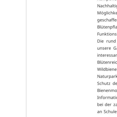
Nachhalt
Möglichke
geschaffe
Blütenp
Funktions
Die rund
unsere Gä
interessa
Blütenre
Wildbien
Naturpark
Schutz de
Bienenmob
Informati
bei der z
an Schul