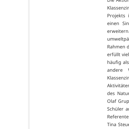
Die Aktio
Klassenz
Projekts
einen Si
erweite
umweltpä
Rahmen de
erfüllt v
häufig al
andere 
Klassenz
Aktivität
des Natu
Olaf Grup
Schüler a
Referente
Tina Steu