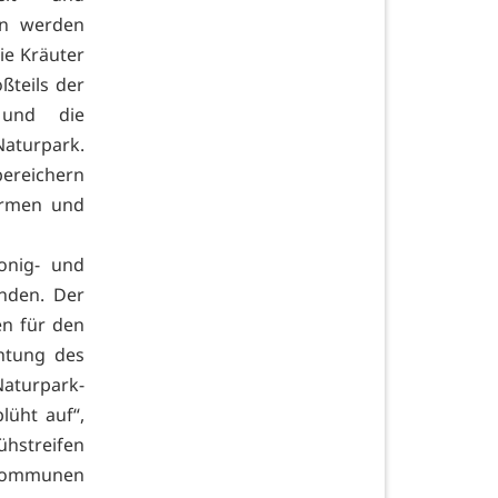
en werden
ie Kräuter
ßteils der
 und die
Naturpark.
ereichern
Formen und
onig- und
nden. Der
en für den
chtung des
Naturpark-
lüht auf“,
ühstreifen
-Kommunen