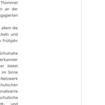
on Thommet
in an der
ngagierten
 allem die
ickeln und
m Frühjahr
chulnahe
erkannter
er bietet
 im Sinne
R-Netzwerk
hulischen
nalisierte
chulische
elt- und