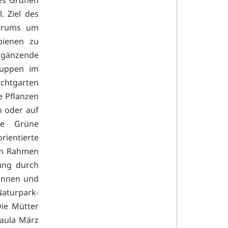
des Grünen
 Ziel des
ntrums um
bienen zu
gänzende
ruppen im
achtgarten
e Pflanzen
n oder auf
te Grüne
ientierte
 im Rahmen
ung durch
rinnen und
Naturpark-
Die Mütter
Paula März