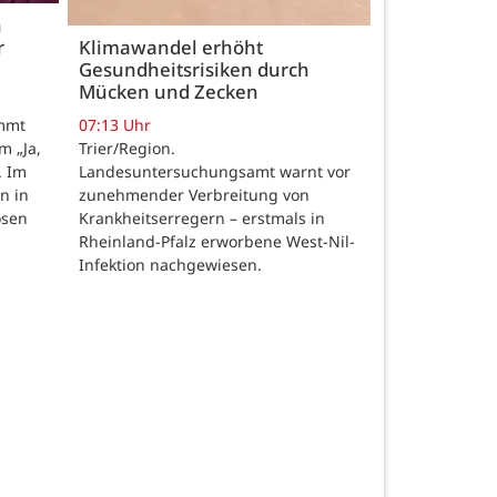
h
r
Klimawandel erhöht
Gesundheitsrisiken durch
Mücken und Zecken
07:13 Uhr
ommt
Trier/Region.
m „Ja,
Landesuntersuchungsamt warnt vor
. Im
zunehmender Verbreitung von
n in
Krankheitserregern – erstmals in
osen
Rheinland-Pfalz erworbene West-Nil-
Infektion nachgewiesen.