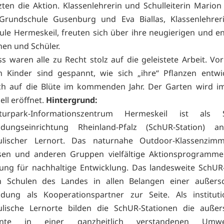
zten die Aktion. Klassenlehrerin und Schulleiterin Mari
Grundschule Gusenburg und Eva Biallas, Klassenlehrer
le Hermeskeil, freuten sich über ihre neugierigen und e
nen und Schüler.
s waren alle zu Recht stolz auf die geleistete Arbeit. Vor
en Kinder sind gespannt, wie sich „ihre“ Pflanzen entw
ch auf die Blüte im kommenden Jahr. Der Garten wird i
iell eröffnet.
Hintergrund:
urpark-Informationszentrum Hermeskeil ist als S
ldungseinrichtung Rheinland-Pfalz (SchUR-Station) an
ulischer Lernort. Das naturnahe Outdoor-Klassenzimm
ssen und anderen Gruppen vielfältige Aktionsprogramme
dung für nachhaltige Entwicklung. Das landesweite SchU
n Schulen des Landes in allen Belangen einer außersc
dung als Kooperationspartner zur Seite. Als institutio
ulische Lernorte bilden die SchUR-Stationen die außers
nte in einer ganzheitlich verstandenen Umw