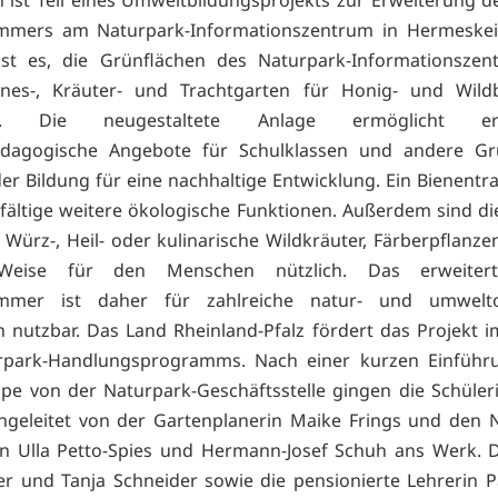
n ist Teil eines Umweltbildungsprojekts zur Erweiterung 
immers am Naturpark-Informationszentrum in Hermeskeil.
 ist es, die Grünflächen des Naturpark-Informationsze
nnes-, Kräuter- und Trachtgarten für Honig- und Wild
rn. Die neugestaltete Anlage ermöglicht er
dagogische Angebote für Schulklassen und andere G
r Bildung für eine nachhaltige Entwicklung. Ein Bienentr
ielfältige weitere ökologische Funktionen. Außerdem sind di
s Würz-, Heil- oder kulinarische Wildkräuter, Färberpflanze
Weise für den Menschen nützlich. Das erweiter
immer ist daher für zahlreiche natur- und umweltor
en nutzbar. Das Land Rheinland-Pfalz fördert das Projekt
rpark-Handlungsprogramms. Nach einer kurzen Einführ
pe von der Naturpark-Geschäftsstelle gingen die Schüle
ngeleitet von der Gartenplanerin Maike Frings und den 
n Ulla Petto-Spies und Hermann-Josef Schuh ans Werk. 
er und Tanja Schneider sowie die pensionierte Lehrerin 