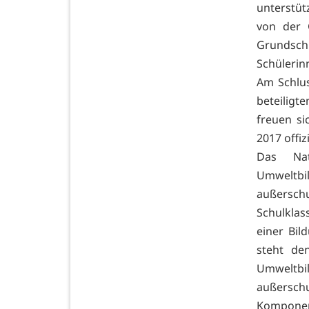
unterstüt
von der 
Grundschu
Schülerin
Am Schlus
beteiligt
freuen si
2017 offiz
Das Nat
Umweltbi
außersch
Schulkla
einer Bil
steht de
Umweltbil
außersch
Kompone