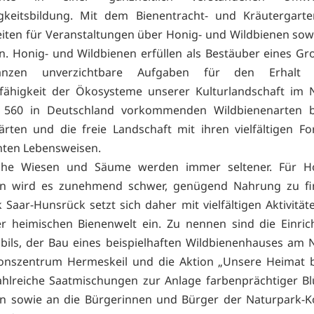
igkeitsbildung. Mit dem Bienentracht- und Kräutergart
iten für Veranstaltungen über Honig- und Wildbienen sow
n. Honig- und Wildbienen erfüllen als Bestäuber eines Gro
flanzen unverzichtbare Aufgaben für den Erhalt
fähigkeit der Ökosysteme unserer Kulturlandschaft im 
 560 in Deutschland vorkommenden Wildbienenarten b
rten und die freie Landschaft mit ihren vielfältigen 
nten Lebensweisen.
iche Wiesen und Säume werden immer seltener. Für H
en wird es zunehmend schwer, genügend Nahrung zu fi
 Saar-Hunsrück setzt sich daher mit vielfältigen Aktivität
r heimischen Bienenwelt ein. Zu nennen sind die Einri
ils, der Bau eines beispielhaften Wildbienenhauses am 
onszentrum Hermeskeil und die Aktion „Unsere Heimat b
ahlreiche Saatmischungen zur Anlage farbenprächtiger Bl
en sowie an die Bürgerinnen und Bürger der Naturpark