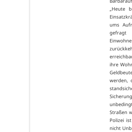
Barbarauf
„Heute b
Einsatzk
ums Aufr
gefragt
Einwohne
zurückke
erreichba
ihre Woh
Geldbeute
werden, 
standsi
Sicherung
unbedingt
Straßen w
Polizei i
nicht Unb