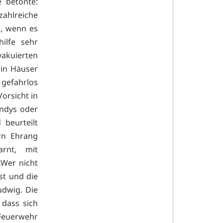
e betonte:
ahlreiche
, wenn es
ilfe sehr
kuierten
in Häuser
gefahrlos
orsicht in
ndys oder
 beurteilt
rn Ehrang
rnt, mit
„Wer nicht
st und die
udwig. Die
 dass sich
 Feuerwehr