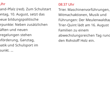
 Uhr
08:37 Uhr
and-Pfalz (red). Zum Schulstart
Trier. Maschinenvorführungen,
tag, 10. August, setzt das
Mitmachaktionen, Musik und
eue bildungspolitische
Führungen: Der Meulenwaldta
rpunkte: Neben zusätzlichen
Trier-Quint lädt am 16. August
räften und neuen
Familien zu einem
regelungen stehen
abwechslungsreichen Tag run
hförderung, Ganztag,
den Rohstoff Holz ein.
atik und Schulsport im
punkt. …