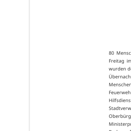
80 Mensc
Freitag 
wurden do
Übernach
Menschen
Feuerweh
Hilfsdien
Stadtverw
Oberbürg
Minister