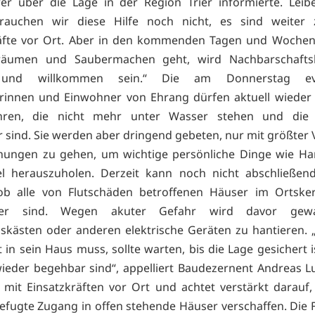
er über die Lage in der Region Trier informierte. Leib
rauchen wir diese Hilfe noch nicht, es sind weiter z
räfte vor Ort. Aber in den kommenden Tagen und Wochen
äumen und Saubermachen geht, wird Nachbarschaftsh
 und willkommen sein.“ Die am Donnerstag eva
rinnen und Einwohner von Ehrang dürfen aktuell wieder 
hren, die nicht mehr unter Wasser stehen und die 
r sind. Sie werden aber dringend gebeten, nur mit größter V
nungen zu gehen, um wichtige persönliche Dinge wie Ha
l herauszuholen. Derzeit kann noch nicht abschließend
ob alle von Flutschäden betroffenen Häuser im Ortske
cher sind. Wegen akuter Gefahr wird davor gewa
skästen oder anderen elektrische Geräten zu hantieren. 
 in sein Haus muss, sollte warten, bis die Lage gesichert i
ieder begehbar sind“, appelliert Baudezernent Andreas L
st mit Einsatzkräften vor Ort und achtet verstärkt darauf,
efugte Zugang in offen stehende Häuser verschaffen. Die