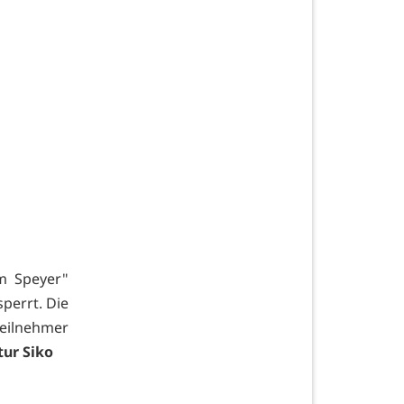
m Speyer"
perrt. Die
eilnehmer
tur Siko