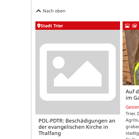
Nach oben
Stadt Trier
Auf d
im G
Geste
Trier.
Agriti
POL-PDTR: Beschädigungen an
der evangelischen Kirche in
grabe
Thalfang
stadtg