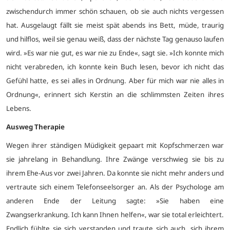
zwischendurch immer schön schauen, ob sie auch nichts vergessen
hat. Ausgelaugt fällt sie meist spät abends ins Bett, müde, traurig
und hilflos, weil sie genau weiß, dass der nächste Tag genauso laufen
wird. »Es war nie gut, es war nie zu Ende«, sagt sie. »Ich konnte mich
nicht verabreden, ich konnte kein Buch lesen, bevor ich nicht das
Gefühl hatte, es sei alles in Ordnung. Aber für mich war nie alles in
Ordnung«, erinnert sich Kerstin an die schlimmsten Zeiten ihres
Lebens.
Ausweg Therapie
Wegen ihrer ständigen Müdigkeit gepaart mit Kopfschmerzen war
sie jahrelang in Behandlung. Ihre Zwänge verschwieg sie bis zu
ihrem Ehe-Aus vor zwei Jahren. Da konnte sie nicht mehr anders und
vertraute sich einem Telefonseelsorger an. Als der Psychologe am
anderen Ende der Leitung sagte: »Sie haben eine
Zwangserkrankung. Ich kann Ihnen helfen«, war sie total erleichtert.
Endlich fühlte sie sich verstanden und traute sich auch, sich ihrem