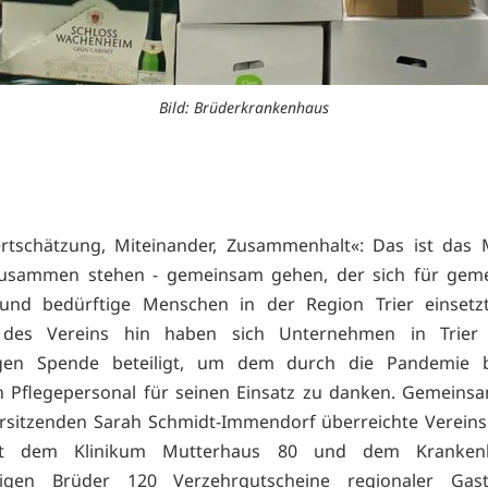
Bild: Brüderkrankenhaus
ertschätzung, Miteinander, Zusammenhalt«: Das ist das
Zusammen stehen - gemeinsam gehen, der sich für geme
 und bedürftige Menschen in der Region Trier einsetzt
ve des Vereins hin haben sich Unternehmen in Trier
gen Spende beteiligt, um dem durch die Pandemie 
n Pflegepersonal für seinen Einsatz zu danken. Gemeins
rsitzenden Sarah Schmidt-Immendorf überreichte Verein
rt dem Klinikum Mutterhaus 80 und dem Kranken
igen Brüder 120 Verzehrgutscheine regionaler Gas