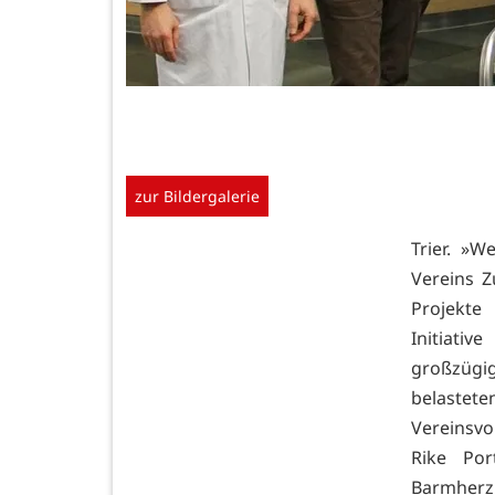
zur Bildergalerie
Trier. »W
Vereins 
Projekte
Initiati
großzügi
belastete
Vereinsvo
Rike Po
Barmherz