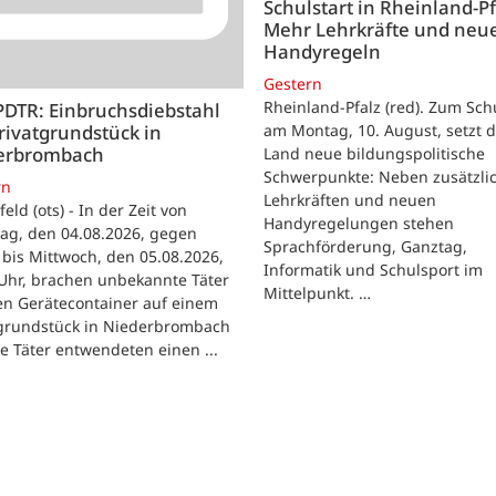
Schulstart in Rheinland-Pf
Mehr Lehrkräfte und neu
Handyregeln
Gestern
Rheinland-Pfalz (red). Zum Sch
PDTR: Einbruchsdiebstahl
rivatgrundstück in
am Montag, 10. August, setzt 
erbrombach
Land neue bildungspolitische
Schwerpunkte: Neben zusätzli
rn
Lehrkräften und neuen
feld (ots) - In der Zeit von
Handyregelungen stehen
ag, den 04.08.2026, gegen
Sprachförderung, Ganztag,
bis Mittwoch, den 05.08.2026,
Informatik und Schulsport im
Uhr, brachen unbekannte Täter
Mittelpunkt. …
en Gerätecontainer auf einem
tgrundstück in Niederbrombach
ie Täter entwendeten einen ...