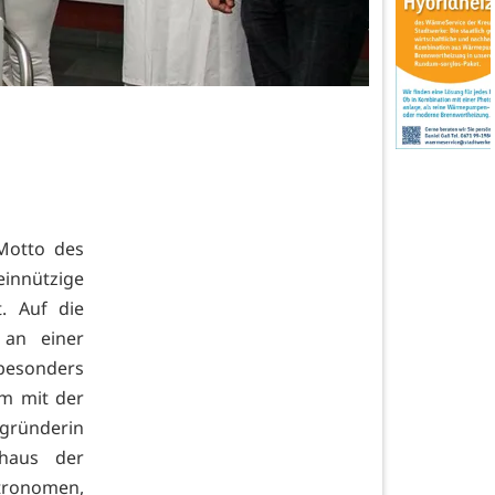
 Motto des
innützige
. Auf die
 an einer
besonders
am mit der
sgründerin
haus der
tronomen,