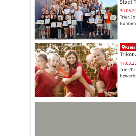
Stadt T
30.06.2
Trier. 
Bühnend
Kreis
Trikot
17.03.2
Trier/Kr
bewerbe