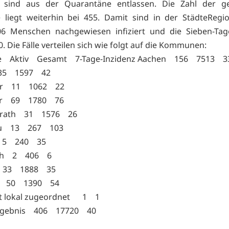
 sind aus der Quarantäne entlassen. Die Zahl der g
e liegt weiterhin bei 455. Damit sind in der StädteReg
06 Menschen nachgewiesen infiziert und die Sieben-Tag
40. Die Fälle verteilen sich wie folgt auf die Kommunen:
 Aktiv Gesamt 7-Tage-Inzidenz Aachen 156 7513 3
 35 1597 42
ler 11 1062 22
ler 69 1780 76
nrath 31 1576 26
u 13 267 103
 5 240 35
th 2 406 6
g 33 1888 35
n 50 1390 54
ht lokal zugeordnet 1 1
rgebnis 406 17720 40