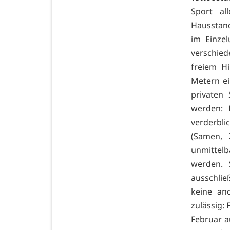
Sport al
Hausstand
im Einzel
verschied
freiem H
Metern ei
privaten
werden: 
verderbli
(Samen, Z
unmittel
werden. 
ausschli
keine an
zulässig: 
Februar a