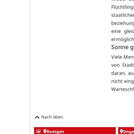
Flüchtli
staatli
beziehung
eine gle
ermöglich
Sonne ge
Viele Me
von Stad
daran, au
nicht ein
Warteschl
Nach oben
Roetgen
Imge