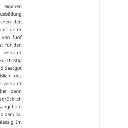
s eigenen
Ausbildung
ischen den
port unter
 von fünf
st für den
 verkauft
rzfristig
nd Saatgut
eßlich des
 verkauft
aber dann
drücklich
sangebote
 ab dem 22.
lässig. Im