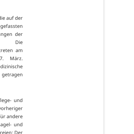
ie auf der
gefassten
ungen der
en. Die
treten am
7. März.
dizinische
 getragen
flege- und
rheriger
für andere
Nagel- und
reien: Der