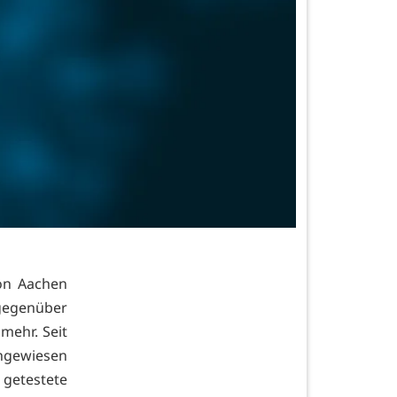
on Aachen
 gegenüber
mehr. Seit
chgewiesen
 getestete