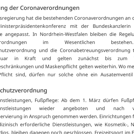
ng der Coronaverordnungen
sregierung hat die bestehenden Coronaverordnungen an d
Ministerpräsidentenkonferenz mit der Bundeskanzlerin 
se angepasst. In Nordrhein-Westfalen bleiben die Regel
verordnungen im Wesentlichen besteh
hutzverordnung und die Coronabetreuungsverordnung 
ruar in Kraft und gelten zunächst bis zum 
schränkungen und Maskenpflicht gelten weiterhin. Wo me
flicht sind, dürfen nur solche ohne ein Ausatemventil
chutzverordnung
enstleistungen, Fußpflege: Ab dem 1. März dürfen Fußp
dienstleistungen wieder angeboten und nach vo
ervierung in Anspruch genommen werden. Einrichtungen 
izinisch erforderliche Dienstleistungen, wie Kosmetik-, 
dios, bleiben dagegen noch geschlossen. Freizeitsport im F