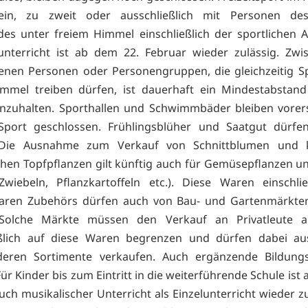
lein, zu zweit oder ausschließlich mit Personen de
es unter freiem Himmel einschließlich der sportlichen 
unterricht ist ab dem 22. Februar wieder zulässig. Zw
enen Personen oder Personengruppen, die gleichzeitig S
immel treiben dürfen, ist dauerhaft ein Mindestabstand
nzuhalten. Sporthallen und Schwimmbäder bleiben vorer
 Sport geschlossen. Frühlingsblüher und Saatgut dürfen
Die Ausnahme zum Verkauf von Schnittblumen und ku
chen Topfpflanzen gilt künftig auch für Gemüsepflanzen u
wiebeln, Pflanzkartoffeln etc.). Diese Waren einschli
baren Zubehörs dürfen auch von Bau- und Gartenmärkten
Solche Märkte müssen den Verkauf an Privatleute 
eßlich auf diese Waren begrenzen und dürfen dabei aus
deren Sortimente verkaufen. Auch ergänzende Bildung
Für Kinder bis zum Eintritt in die weiterführende Schule ist
uch musikalischer Unterricht als Einzelunterricht wieder zu