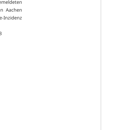
emeldeten
ion Aachen
e-Inzidenz
3