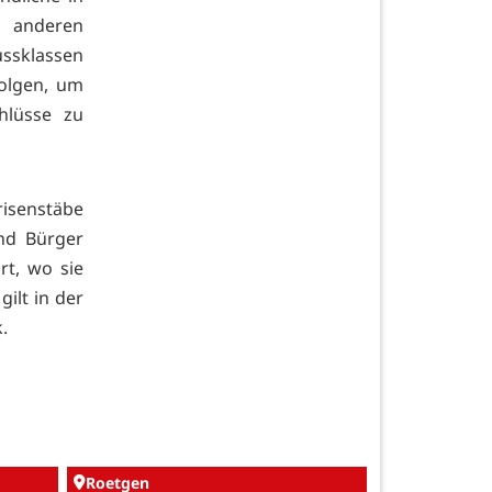
n anderen
sklassen
folgen, um
hlüsse zu
isenstäbe
nd Bürger
rt, wo sie
ilt in der
.
Roetgen