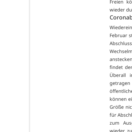
Freien k
wieder du
Coronab
Wiederei
Februar s
Abschlu
Wechselm
anstecke
findet de
Überall 
getragen 
öffentlich
können ei
Größe nic
für Absch
zum Ausg
wieder zu