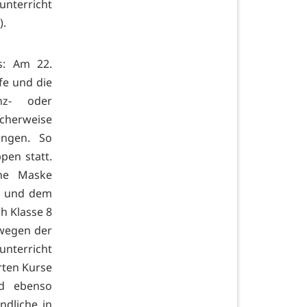
nterricht
).
s: Am 22.
fe und die
nz- oder
cherweise
ungen. So
pen statt.
che Maske
en und dem
ch Klasse 8
 wegen der
unterricht
rten Kurse
nd ebenso
ndliche in