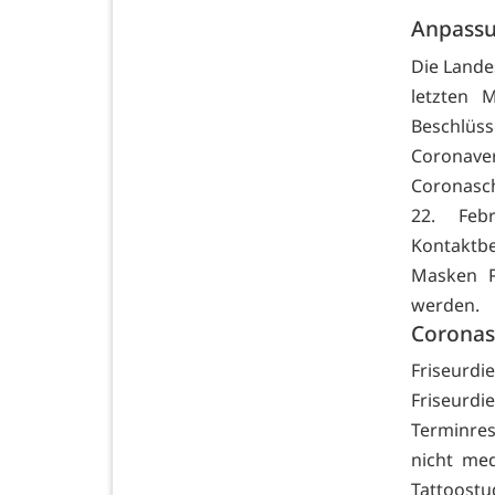
Anpassu
Die Lande
letzten 
Beschlüs
Corona
Coronasc
22. Feb
Kontaktbe
Masken P
werden.
Coronas
Friseurdi
Friseur
Terminres
nicht med
Tattoostu