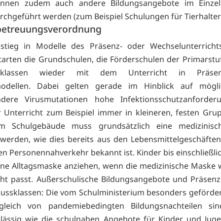
önnen zudem auch andere Bildungsangebote im Einzelu
rchgeführt werden (zum Beispiel Schulungen für Tierhalter
etreuungsverordnung
nstieg in Modelle des Präsenz- oder Wechselunterricht
tarten die Grundschulen, die Förderschulen der Primarstu
ssklassen wieder mit dem Unterricht in Präse
odellen. Dabei gelten gerade im Hinblick auf mögli
ndere Virusmutationen hohe Infektionsschutzanforder
r Unterricht zum Beispiel immer in kleineren, festen Grup
im Schulgebäude muss grundsätzlich eine medizinis
werden, wie dies bereits aus den Lebensmittelgeschäft
en Personennahverkehr bekannt ist. Kinder bis einschließli
ne Alltagsmaske anziehen, wenn die medizinische Maske
ht passt. Außerschulische Bildungsangebote und Präsenz
lussklassen: Die vom Schulministerium besonders geförde
leich von pandemiebedingten Bildungsnachteilen si
lässig wie die schulnahen Angebote für Kinder und Juge