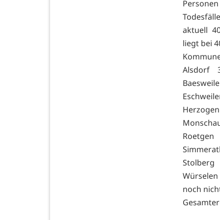
Personen
Todesfäll
aktuell 4
liegt bei 
Kommune
Alsdorf
Baeswei
Eschwei
Herzoge
Monscha
Roetgen
Simmera
Stolber
Würsele
noch nic
Gesamte