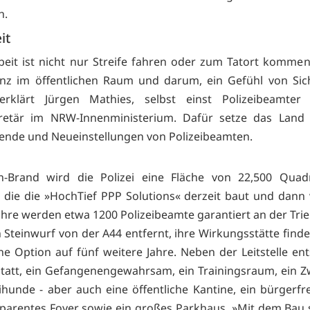
h.
it
rbeit ist nicht nur Streife fahren oder zum Tatort kommen
nz im öffentlichen Raum und darum, ein Gefühl von Sich
erklärt Jürgen Mathies, selbst einst Polizeibeamte
kretär im NRW-Innenministerium. Dafür setze das Land
ende und Neueinstellungen von Polizeibeamten.
n-Brand wird die Polizei eine Fläche von 22,500 Quad
 die die »HochTief PPP Solutions« derzeit baut und dann
Jahre werden etwa 1200 Polizeibeamte garantiert an der Trie
n Steinwurf von der A44 entfernt, ihre Wirkungsstätte find
ine Option auf fünf weitere Jahre. Neben der Leitstelle ent
tatt, ein Gefangenengewahrsam, ein Trainingsraum, ein Z
eihunde - aber auch eine öffentliche Kantine, ein bürgerfr
parentes Foyer sowie ein großes Parkhaus. »Mit dem Bau s