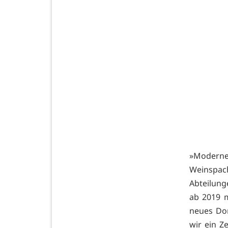
»Moderne 
Weinspac
Abteilunge
ab 2019 m
neues Dom
wir ein Z