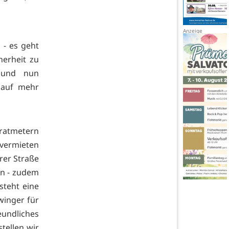
 - es geht
erheit zu
r und nun
 auf mehr
ratmetern
 vermieten
rer Straße
en - zudem
steht eine
winger für
eundliches
tellen wir