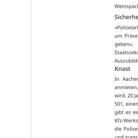
Weinspac
Sicherhe
»Polizeia
um Präse
geben«, 
Staatsse
Auszubild
Knast
In Aache
anmieten,
wird. 20 
501, eine
gibt es e
Kfz-Werks
die Poliz
und trans