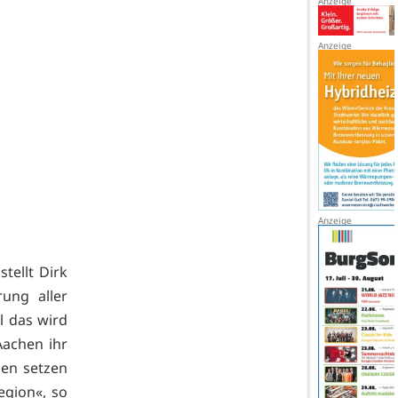
tellt Dirk
ung aller
ll das wird
Aachen ihr
hen setzen
egion«, so