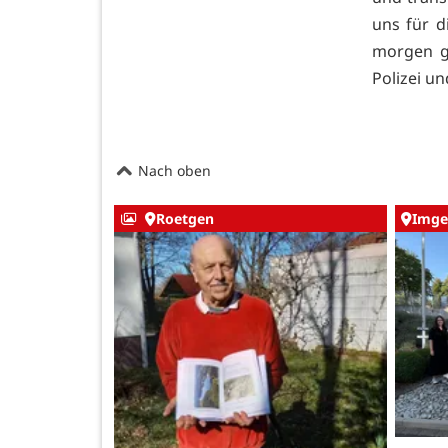
uns für d
morgen ge
Polizei u
Nach oben
Roetgen
Imge