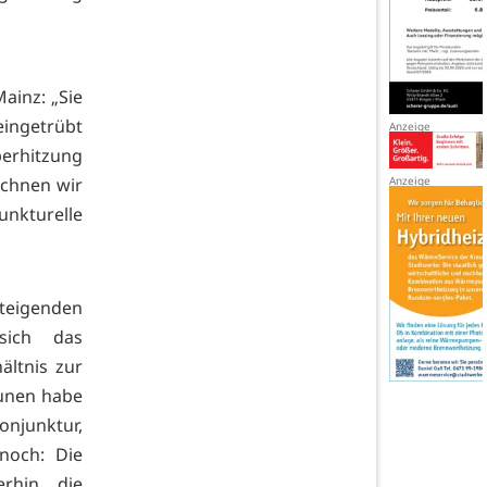
ainz: „Sie
ingetrübt
berhitzung
echnen wir
nkturelle
steigenden
sich das
ltnis zur
munen habe
onjunktur,
nnoch: Die
rhin, die