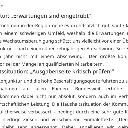
n.“
tur: „Erwartungen sind eingetrübt"
nehmen in der Region gehe es grundsätzlich gut, sagte M
in einem schwierigen Umfeld, weshalb die Erwartungen e
se Wachstumsberuhigung schützt uns vielleicht vor einer Ü
nktur – nach einem über zehnjährigen Aufschwung. So r
m Jahr nicht mit einem Abschwung.“ Der größte konju
or sei der Mangel an qualifizierten Mitarbeitern.
ssituation: „Ausgabenseite kritisch prüfen!“
Konjunktur und die hohe Beschäftigungsquote führten zu 
innahmen auf allen Ebenen. Bundesweit erhöhe 
fkommen dabei nicht nur absolut, sondern auch im Verhä
tschaftlichen Leistung. Die Haushaltssituation der Kom
eulicherweise verbessert – bedingt durch eine sehr gute K
h niedrige Zinsen und verschiedene Einmaleffekte. „De
n bleibt sehr angespannt. Daher appellieren wir weite