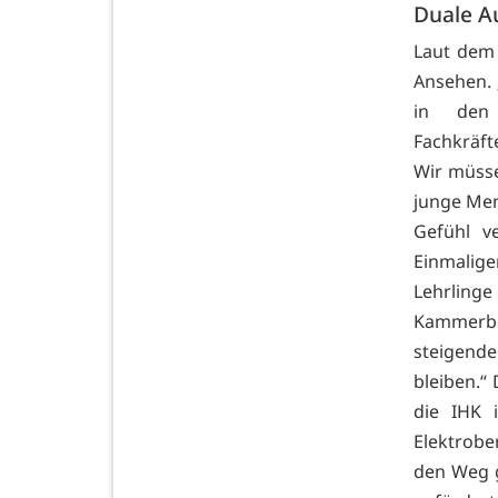
Duale A
Laut dem 
Ansehen. 
in den 
Fachkräft
Wir müsse
junge Men
Gefühl v
Einmalig
Lehrlinge
Kammerbe
steigend
bleiben.“
die IHK 
Elektrobe
den Weg g