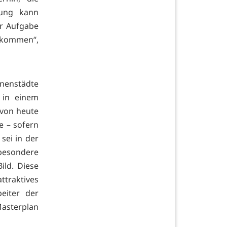
rung kann
er Aufgabe
hkommen“,
nnenstädte
l in einem
 von heute
e – sofern
 sei in der
nsbesondere
ild. Diese
ttraktives
eiter der
Masterplan