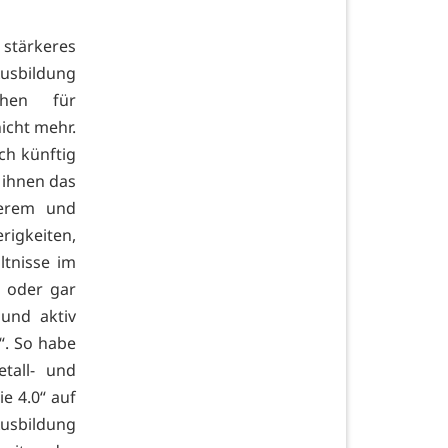
 stärkeres
Ausbildung
chen für
icht mehr.
ch künftig
 ihnen das
ßerem und
igkeiten,
ltnisse im
 oder gar
und aktiv
“. So habe
tall- und
e 4.0“ auf
Ausbildung