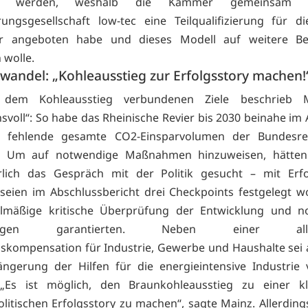
ert werden, weshalb die Kammer gemeinsam 
erungsgesellschaft low-tec eine Teilqualifizierung für di
r angeboten habe und dieses Modell auf weitere Ber
 wolle.
wandel: „Kohleausstieg zur Erfolgsstory machen!
 dem Kohleausstieg verbundenen Ziele beschrieb M
svoll“: So habe das Rheinische Revier bis 2030 beinahe im 
 fehlende gesamte CO2-Einsparvolumen der Bundesre
n. Um auf notwendige Maßnahmen hinzuweisen, hätten
erlich das Gespräch mit der Politik gesucht – mit Erfo
eien im Abschlussbericht drei Checkpoints festgelegt w
elmäßige kritische Überprüfung der Entwicklung und n
ungen garantierten. Neben einer allg
skompensation für Industrie, Gewerbe und Haushalte se
ängerung der Hilfen für die energieintensive Industrie 
„Es ist möglich, den Braunkohleausstieg zu einer k
olitischen Erfolgsstory zu machen“, sagte Mainz. Allerdin