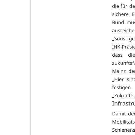
die für d
sichere 
Bund müs
ausreiche
„Sonst ge
IHK-Präs
dass di
zukunftsf
Mainz de
„Hier si
festigen
„Zukunfts
Infrastr
Damit der
Mobilit
Schienen