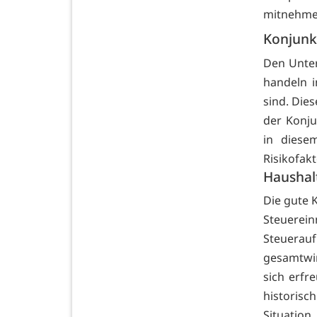
mitnehme
Konjunk
Den Unter
handeln 
sind. Die
der Konju
in diese
Risikofakt
Haushalt
Die gute 
Steuere
Steuerau
gesamtwir
sich erfr
historisc
Situatio