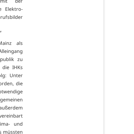
mit der
e Elektro-
ufsbilder
“
ainz als
Alleingang
publik zu
 die IHKs
lg: Unter
orden, die
otwendige
emeinen
i außerdem
vereinbart
lima- und
gs müssten