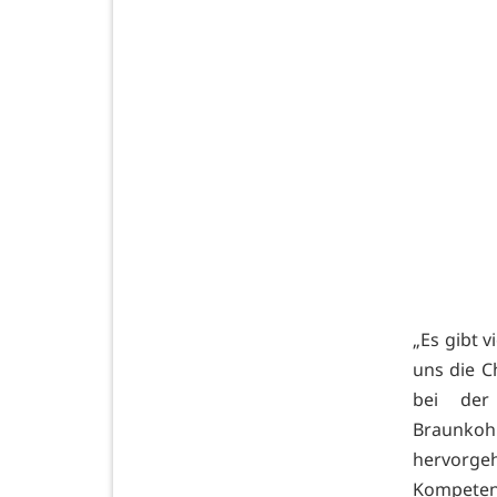
„Es gibt v
uns die C
bei der
Braunkoh
hervorgeh
Kompete