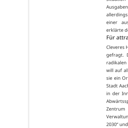
Ausgaben
allerding
einer au
erklärte d
Für attr
Cleveres 
gefragt. 
radikalen
will auf 
sie ein Or
Stadt Aach
in der In
Abwärtssp
Zentrum 
Verwaltun
2030“ und