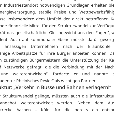
en Industriestandort notwendigen Grundlagen erhalten ble
Energieversorgung, stabile Preise und Wettbewerbsfähig
se insbesondere dem Umfeld der direkt betroffenen
nde finanzielle Mittel für den Strukturwandel zur Verfügun
rät das gesellschaftliche Gleichgewicht aus den Fugen“, 
ident. Auch auf kommunaler Ebene müsste dafür gesorg
e ansässigen Unternehmen nach der Braunkohle w
ähige Arbeitsplätze für ihre Bürger anbieten können. D
n zuständigen Bürgermeistern die Unterstützung der K
nd Netzwerke gefragt, die die Verbindung mit der Nach
 und weiterentwickeln“, forderte er und nannte 
agentur Rheinisches Revier“ als wichtigen Partner.
uktur: „Verkehr in Busse und Bahnen verlagern!“
 Strukturwandel gelinge, müssten auch die Infrastrukt
ätsangebot weiterentwickelt werden. Neben dem Au
strecke Aachen – Köln, für die bereits ein entsp