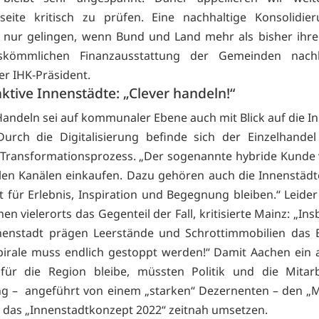
seite kritisch zu prüfen. Eine nachhaltige Konsolidie
s nur gelingen, wenn Bund und Land mehr als bisher ihr
skömmlichen Finanzausstattung der Gemeinden nac
er IHK-Präsident.
aktive Innenstädte: „Clever handeln!“
Handeln sei auf kommunaler Ebene auch mit Blick auf die I
Durch die Digitalisierung befinde sich der Einzelhande
 Transformationsprozess. „Der sogenannte hybride Kunde
allen Kanälen einkaufen. Dazu gehören auch die Innenstädt
t für Erlebnis, Inspiration und Begegnung bleiben.“ Leider
en vielerorts das Gegenteil der Fall, kritisierte Mainz: „I
nenstadt prägen Leerstände und Schrottimmobilien das B
irale muss endlich gestoppt werden!“ Damit Aachen ein a
für die Region bleibe, müssten Politik und die Mitarb
g – angeführt von einem „starken“ Dezernenten – den „
 das „Innenstadtkonzept 2022“ zeitnah umsetzen.