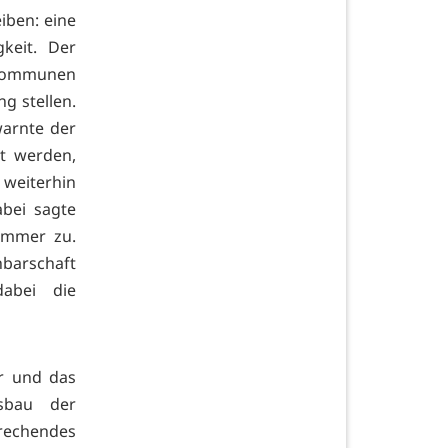
iben: eine
keit. Der
 Kommunen
g stellen.
warnte der
t werden,
eiterhin
abei sagte
ammer zu.
barschaft
dabei die
ur und das
sbau der
rechendes