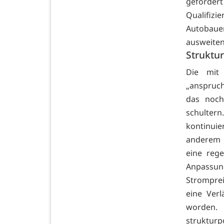
geförd
Qualifizi
Autobaue
ausweiten
Struktur
Die mit
„anspruch
das noch
schulter
kontinui
anderem s
eine reg
Anpass
Stromprei
eine Verl
worden. 
strukturp