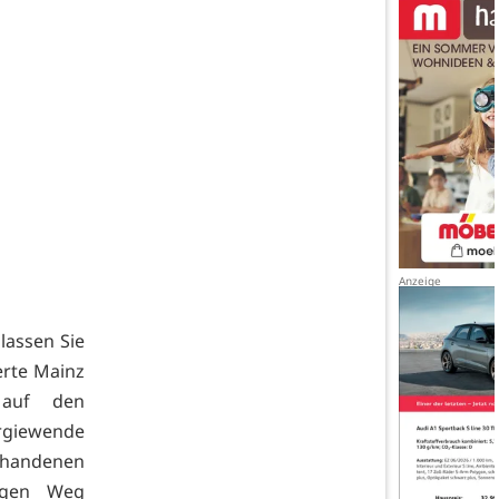
 lassen Sie
erte Mainz
 auf den
rgiewende
orhandenen
igen Weg