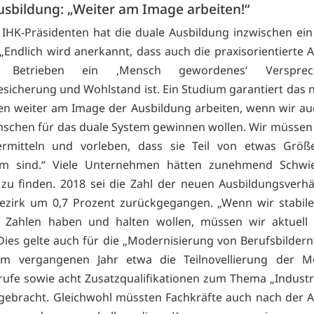
usbildung: „Weiter am Image arbeiten!“
IHK-Präsidenten hat die duale Ausbildung inzwischen ein
„Endlich wird anerkannt, dass auch die praxisorientierte 
Betrieben ein ‚Mensch gewordenes‘ Verspre
esicherung und Wohlstand ist. Ein Studium garantiert das n
n weiter am Image der Ausbildung arbeiten, wenn wir au
schen für das duale System gewinnen wollen. Wir müssen
ermitteln und vorleben, dass sie Teil von etwas Grö
em sind.“ Viele Unternehmen hätten zunehmend Schwier
 zu finden. 2018 sei die Zahl der neuen Ausbildungsverhä
zirk um 0,7 Prozent zurückgegangen. „Wenn wir stabile
e Zahlen haben und halten wollen, müssen wir aktuell 
 Dies gelte auch für die „Modernisierung von Berufsbildern
im vergangenen Jahr etwa die Teilnovellierung der Me
rufe sowie acht Zusatzqualifikationen zum Thema „Industri
ebracht. Gleichwohl müssten Fachkräfte auch nach der 