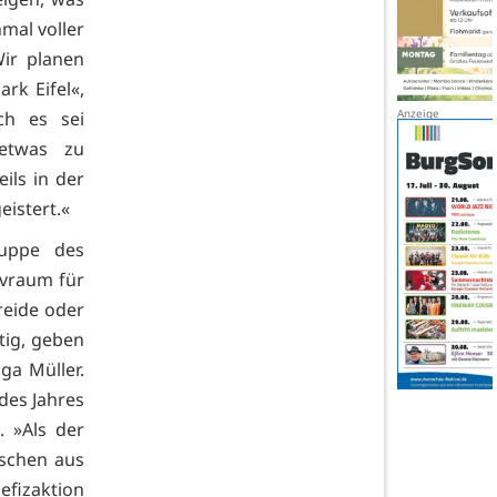
nmal voller
ir planen
rk Eifel«,
ch es sei
etwas zu
ils in der
eistert.«
ruppe des
ivraum für
reide oder
tig, geben
ga Müller.
des Jahres
 »Als der
nschen aus
efizaktion