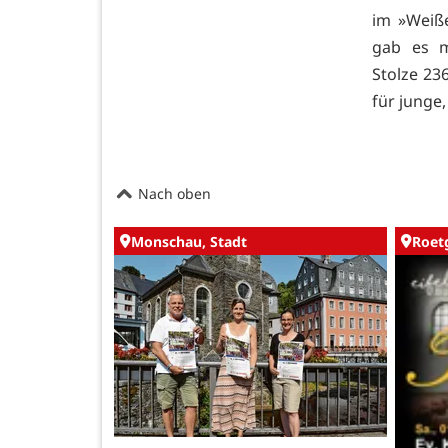
im »Weiß
gab es m
Stolze 2
für junge
Nach oben
Monschau, Stadt
Roet