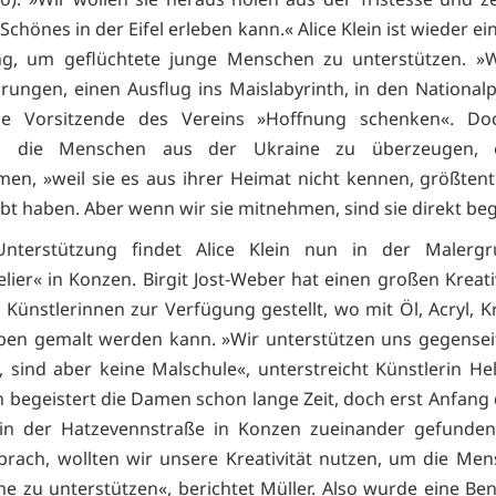
Schönes in der Eifel erleben kann.« Alice Klein ist wieder ei
ng, um geflüchtete junge Menschen zu unterstützen. »W
rungen, einen Ausflug ins Maislabyrinth, in den Nationalpa
die Vorsitzende des Vereins »Hoffnung schenken«. Do
ig, die Menschen aus der Ukraine zu überzeugen, 
en, »weil sie es aus ihrer Heimat nicht kennen, größtente
ebt haben. Aber wenn wir sie mitnehmen, sind sie direkt beg
Unterstützung findet Alice Klein nun in der Malerg
lier« in Konzen. Birgit Jost-Weber hat einen großen Kreat
2 Künstlerinnen zur Verfügung gestellt, wo mit Öl, Acryl, K
rben gemalt werden kann. »Wir unterstützen uns gegensei
, sind aber keine Malschule«, unterstreicht Künstlerin Hel
 begeistert die Damen schon lange Zeit, doch erst Anfang 
in der Hatzevennstraße in Konzen zueinander gefunden.
brach, wollten wir unsere Kreativität nutzen, um die Me
ne zu unterstützen«, berichtet Müller. Also wurde eine Ben