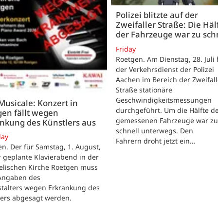
Polizei blitzte auf der
Zweifaller Straße: Die Häl
der Fahrzeuge war zu sch
Friday
Roetgen. Am Dienstag, 28. Juli 
der Verkehrsdienst der Polizei
Aachen im Bereich der Zweifall
Straße stationäre
Geschwindigkeitsmessungen
 Musicale: Konzert in
durchgeführt. Um die Hälfte d
en fällt wegen
gemessenen Fahrzeuge war zu
nkung des Künstlers aus
schnell unterwegs. Den
day
Fahrern droht jetzt ein…
n. Der für Samstag, 1. August,
 geplante Klavierabend in der
elischen Kirche Roetgen muss
Angaben des
stalters wegen Erkrankung des
lers abgesagt werden.