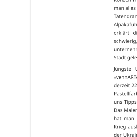
man alles 
Tatendra
Alpakafüh
erklärt 
schwier
unternehm
Stadt gel
Jüngste 
»vennARTe
derzeit 2
Pastellfa
uns Tipps
Das Malen
hat man 
Krieg aus
der Ukrai