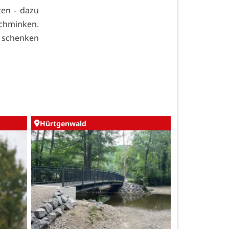
en - dazu
chminken.
 schenken
Hürtgenwald