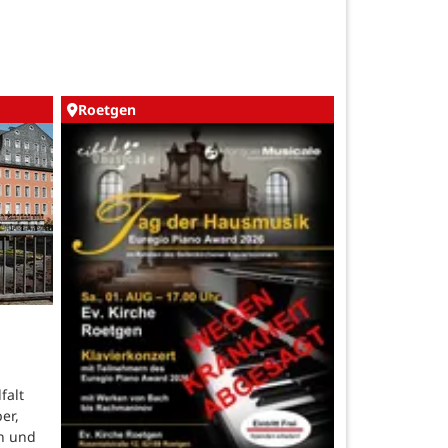
Roetgen
falt
er,
n und