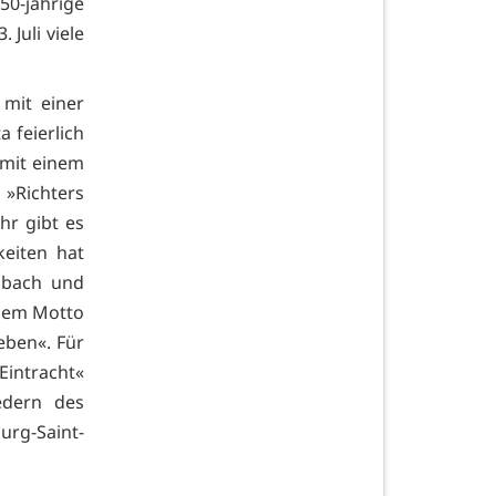
50-jährige
 Juli viele
 mit einer
 feierlich
 mit einem
 »Richters
hr gibt es
keiten hat
nbach und
 dem Motto
ben«. Für
Eintracht«
edern des
rg-Saint-