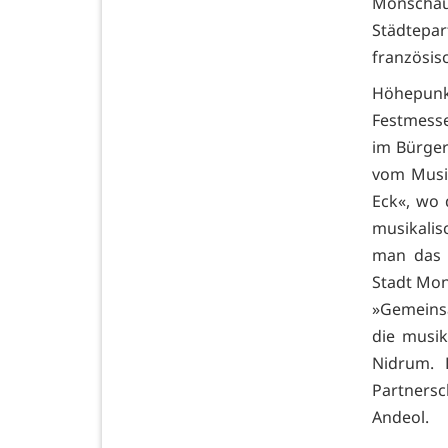
Monschau 
Städtepart
französis
Höhepunkt
Festmesse
im Bürger
vom Musik
Eck«, wo 
musikalis
man das 
Stadt Mon
»Gemeins
die musik
Nidrum. 
Partners
Andeol.