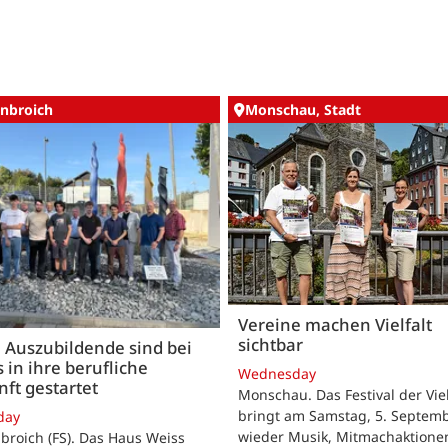
nbroich
Monschau, Stadt
Vereine machen Vielfalt
sichtbar
 Auszubildende sind bei
 in ihre berufliche
Wednesday
ft gestartet
Monschau. Das Festival der Viel
bringt am Samstag, 5. Septemb
day
wieder Musik, Mitmachaktione
roich (FS). Das Haus Weiss