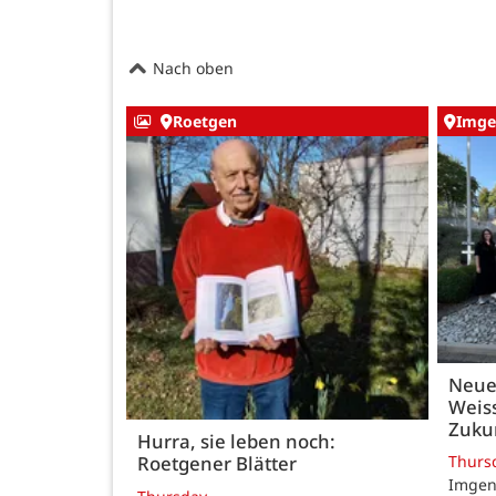
Nach oben
Roetgen
Imge
Neue
Weiss
Zukun
Hurra, sie leben noch:
Thurs
Roetgener Blätter
Imgenb