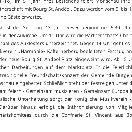
(Fö). Im 51. Jahr ihres Bestehens feiert Monschau ihre 
nerschaft mit Bourg St. Andéol. Dazu werden vom 9. bis 13.
che Gäste erwartet.
 ist der Sonntag, 12. Juli: Dieser beginnt um 9.30 Uhr
 in der Aukirche. Um 11 Uhr wird die Partnerschafts-Charta
saal des Auklosters unterzeichnet. Gegen 14 Uhr geht es
verein »Harmonie« Kalterherberg begleiteten Festzug an
der neue Bourg St. Andéol-Platz eingeweiht wird. Ab 15 U
chen Darbeitungen auf dem Marktplatz. In die Feierlich
traditionelle Freundschaftskonzert der Gemeinde Bütge
schau eingebettet. Schließlich steht der Festreigen unter
am feiern - Gemeinsam musizieren - Gemeinsam Europa le
alische Unterhaltung sorgt der Königliche Musikverein »
Darüber hinaus erfolgt die Inthronisierung von Mitgli
chaftskomitees durch die Confrerie St. Vincent aus Bou