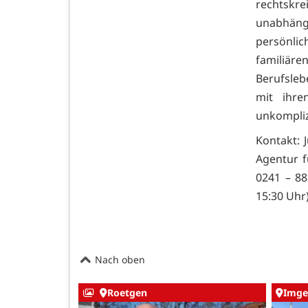
rechtskr
unabhäng
persönli
familiäre
Berufsleb
mit ihre
unkompliz
Kontakt: 
Agentur f
0241 – 88
15:30 Uhr)
Nach oben
Roetgen
Imge