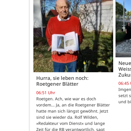
Neue
Weiss
Zukun
Hurra, sie leben noch:
06:45
Roetgener Blätter
Imgenb
06:51 Uhr
setzt 
Roetgen. Ach, wie war es doch
und b
vordem... Ja, an die Roetgener Blätter
hatte man sich längst gewöhnt. Jetzt
sind sie wieder da. Rolf Wilden,
»Redakteur vom Dienst« und lange
Zeit für die RB verantwortlich, sagt