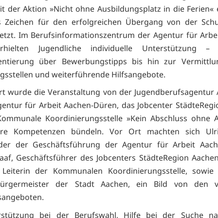
t der Aktion »Nicht ohne Ausbildungsplatz in die Ferien« 
es Zeichen für den erfolgreichen Übergang von der Schu
etzt. Im Berufsinformationszentrum der Agentur für Arbe
hielten Jugendliche individuelle Unterstützung 
ientierung über Bewerbungstipps bis hin zur Vermittlun
gsstellen und weiterführende Hilfsangebote.
rt wurde die Veranstaltung von der Jugendberufsagentur 
gentur für Arbeit Aachen-Düren, das Jobcenter StädteReg
Kommunale Koordinierungsstelle »Kein Abschluss ohne A
hre Kompetenzen bündeln. Vor Ort machten sich Ulri
nder der Geschäftsführung der Agentur für Arbeit Aach
aaf, Geschäftsführer des Jobcenters StädteRegion Aache
 Leiterin der Kommunalen Koordinierungsstelle, sowie 
Bürgermeister der Stadt Aachen, ein Bild von den vie
sangeboten.
stützung bei der Berufswahl, Hilfe bei der Suche n