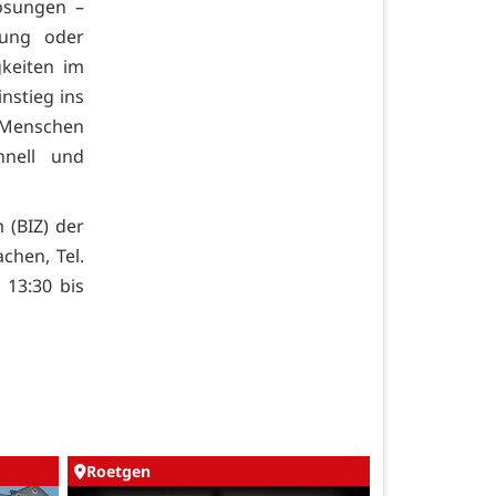
ösungen –
rung oder
keiten im
nstieg ins
e Menschen
hnell und
 (BIZ) der
chen, Tel.
 13:30 bis
Roetgen