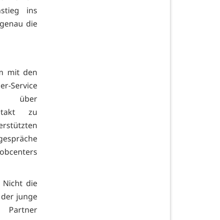
stieg ins
 genau die
m mit den
er-Service
te über
ntakt zu
rstützten
gespräche
Jobcenters
 Nicht die
 der junge
Partner