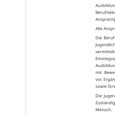
Ausbildu
Berufsleb
Ansprechp
Alle Ansp
Die Beru
Jugendlic
vermit
Einstie
Ausbildu
mit Bewe
vor. Ergä
sowie Str
Die Jugen
Zuständig
Mensch