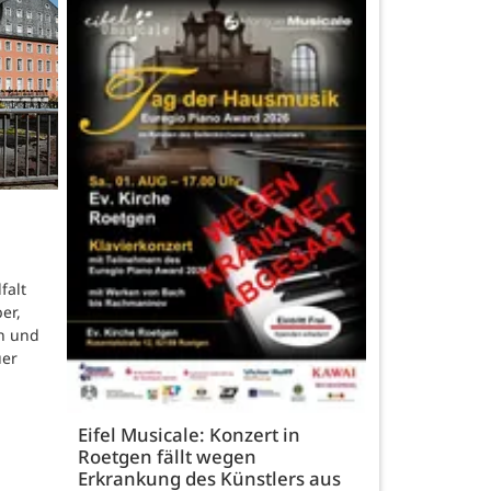
falt
er,
n und
uer
Eifel Musicale: Konzert in
Roetgen fällt wegen
Erkrankung des Künstlers aus