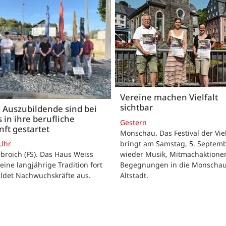
Vereine machen Vielfalt
sichtbar
 Auszubildende sind bei
 in ihre berufliche
Gestern
ft gestartet
Monschau. Das Festival der Viel
bringt am Samstag, 5. Septemb
 Uhr
wieder Musik, Mitmachaktione
roich (FS). Das Haus Weiss
Begegnungen in die Monscha
seine langjährige Tradition fort
Altstadt.
ildet Nachwuchskräfte aus.