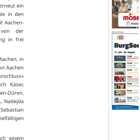
erneut ein
le in den
it Aachen-
– von der
g in frei
Aachen, in
ion Aachen
nschluss«
ch Käser,
en-Düren,
n, Nadejda
Sebastian
lfältigen
ach einem