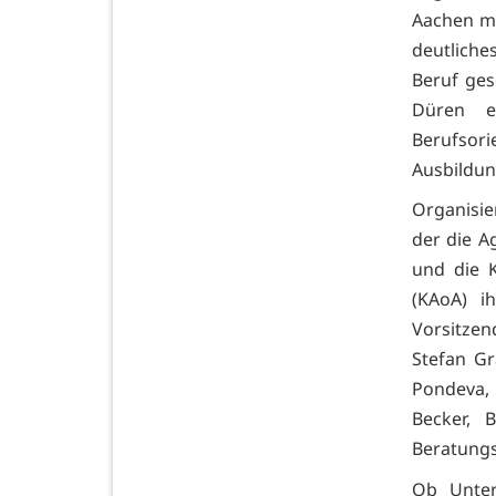
Aachen mi
deutlich
Beruf ges
Düren er
Berufsor
Ausbildun
Organisie
der die A
und die 
(KAoA) i
Vorsitze
Stefan Gr
Pondeva,
Becker, 
Beratung
Ob Unter