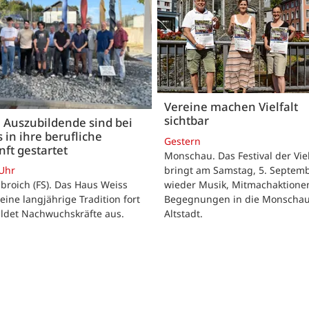
Vereine machen Vielfalt
sichtbar
 Auszubildende sind bei
 in ihre berufliche
Gestern
ft gestartet
Monschau. Das Festival der Viel
bringt am Samstag, 5. Septemb
 Uhr
wieder Musik, Mitmachaktione
roich (FS). Das Haus Weiss
Begegnungen in die Monscha
seine langjährige Tradition fort
Altstadt.
ildet Nachwuchskräfte aus.