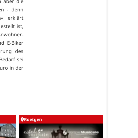
 aber die
en - denn
«, erklärt
tellt ist,
Anwohner-
d E-Biker
erung des
Bedarf sei
uro in der
Roetgen