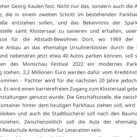
eher Georg Kaulen fest. Nicht nur das, sondern auch die
ze, die in einem zweiten Schritt im bestehenden Parkha
raße entstehen sollen, und das Bekenntnis der Spark
stelle samt Klostersaal zu sanieren und erhalten, seie
isse für die Altstadt-Bewohner. Dort, wo 1969 der s
ale Anbau an das ehemalige Ursulinerkloster durch die 
 und nebendran jetzt etwa 40 Autos parken können, soll 
ten des Monschau Festival 2022 ein modernes Park
 stehen. 2,2 Millionen Euro werden dafür vom Kreditinsti
ommen - Pächter wird für die nächsten 20 Jahre jedoch 
 Es wird einen barrierefreien Zugang zum Klostersaal gebe
anstaltungen genutzt wurde. Die Geschäftsstelle, die zwisch
Container hinter dem heutigen Parkhaus ziehen soll, wird
 bleiben und auch die Stadtbücherei soll nach den Bau
inziehen. Zwischenzeitlich soll die Aula der ehemalig
l-Realschule Anlaufstelle für Leseratten sein.