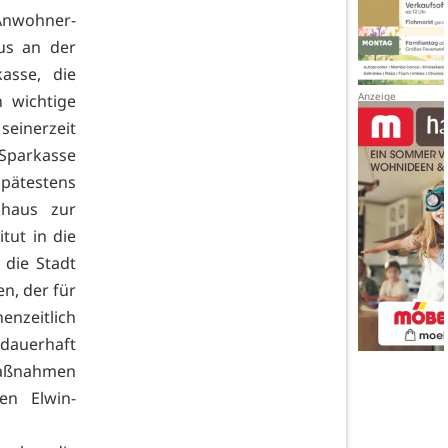
 Anwohner-
us an der
asse, die
n wichtige
einerzeit
Sparkasse
spätestens
haus zur
tut in die
die Stadt
n, der für
enzeitlich
 dauerhaft
maßnahmen
en Elwin-