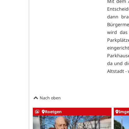
Mit dem 
Entschei
dann brau
Bürgermei
wird das
Parkplät
eingeric
Parkhause
da und di
Altstadt -
Nach oben
Roetgen
Imge