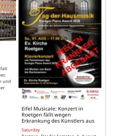
falt
er,
n und
uer
Eifel Musicale: Konzert in
Roetgen fällt wegen
Erkrankung des Künstlers aus
Saturday