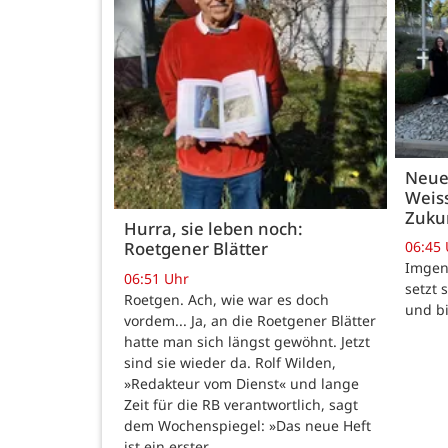
Neue
Weiss
Zukun
Hurra, sie leben noch:
06:45
Roetgener Blätter
Imgenb
06:51 Uhr
setzt 
Roetgen. Ach, wie war es doch
und b
vordem... Ja, an die Roetgener Blätter
hatte man sich längst gewöhnt. Jetzt
sind sie wieder da. Rolf Wilden,
»Redakteur vom Dienst« und lange
Zeit für die RB verantwortlich, sagt
dem Wochenspiegel: »Das neue Heft
ist ein erster…