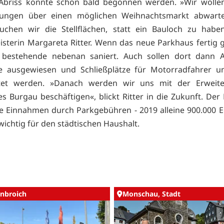
Abriss könnte schon bald begonnen werden. »Wir wollen
dungen über einen möglichen Weihnachtsmarkt abwart
chen wir die Stellflächen, statt ein Bauloch zu haben
sterin Margareta Ritter. Wenn das neue Parkhaus fertig ges
 bestehende nebenan saniert. Auch sollen dort dann 
ze ausgewiesen und Schließplätze für Motorradfahrer un
htet werden. »Danach werden wir uns mit der Erweit
s Burgau beschäftigen«, blickt Ritter in die Zukunft. Der 
e Einnahmen durch Parkgebühren - 2019 alleine 900.000 E
 wichtig für den städtischen Haushalt.
nbroich
Monschau, Stadt