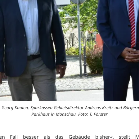
er Georg Kaulen, Sparkassen-Gebietsdirektor Andreas Kreitz und Bürgerm
Parkhaus in Monschau. Foto: T. Förster
en Fall besser als das Gebäude bisher«, stellt 