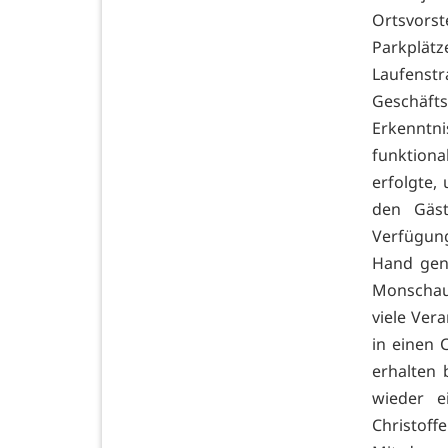
Ortsvorst
Parkplät
Laufenst
Geschäfts
Erkenntn
funktion
erfolgte,
den Gäs
Verfügung
Hand gen
Monschau.
viele Ver
in einen 
erhalten
wieder e
Christoffe