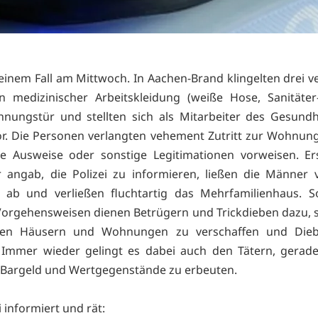
 einem Fall am Mittwoch. In Aachen-Brand klingelten drei v
 medizinischer Arbeitskleidung (weiße Hose, Sanitäter
nungstür und stellten sich als Mitarbeiter des Gesund
r. Die Personen verlangten vehement Zutritt zur Wohnun
e Ausweise oder sonstige Legitimationen vorweisen. Er
 angab, die Polizei zu informieren, ließen die Männer 
 ab und verließen fluchtartig das Mehrfamilienhaus. S
Vorgehensweisen dienen Betrügern und Trickdieben dazu, si
en Häusern und Wohnungen zu verschaffen und Dieb
 Immer wieder gelingt es dabei auch den Tätern, gerade
 Bargeld und Wertgegenstände zu erbeuten.
i informiert und rät: