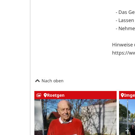
- Das Ge
- Lassen 
- Nehmen 
Hinweise 
https://w
Nach oben
Roetgen
Imge