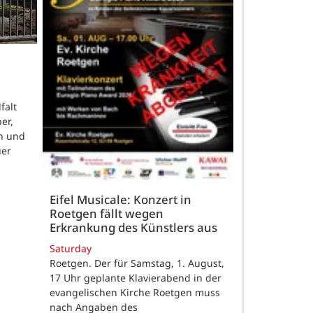
falt
er,
n und
uer
Eifel Musicale: Konzert in
Roetgen fällt wegen
Erkrankung des Künstlers aus
Saturday
Roetgen. Der für Samstag, 1. August,
17 Uhr geplante Klavierabend in der
evangelischen Kirche Roetgen muss
nach Angaben des