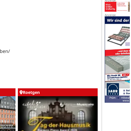
eben/
Roetgen