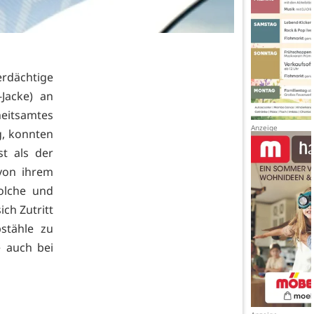
erdächtige
-Jacke) an
heitsamtes
g, konnten
st als der
von ihrem
olche und
ch Zutritt
stähle zu
 auch bei