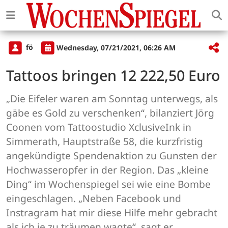
fö
Wednesday, 07/21/2021, 06:26 AM
Tattoos bringen 12 222,50 Euro
„Die Eifeler waren am Sonntag unterwegs, als
gäbe es Gold zu verschenken“, bilanziert Jörg
Coonen vom Tattoostudio XclusiveInk in
Simmerath, Hauptstraße 58, die kurzfristig
angekündigte Spendenaktion zu Gunsten der
Hochwasseropfer in der Region. Das „kleine
Ding“ im Wochenspiegel sei wie eine Bombe
eingeschlagen. „Neben Facebook und
Instragram hat mir diese Hilfe mehr gebracht
als ich je zu träumen wagte“, sagt er.