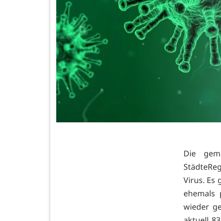
Die gem
StädteReg
Virus. Es
ehemals 
wieder ge
aktuell 8