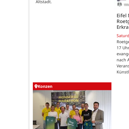
Altstadt.
Eifel
Roetg
Erkra
Satur
Roetge
17 Uhr
evang
nach 
Veran
Künst
Konzen