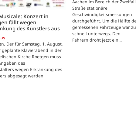
Aachen im Bereich der Zweifall
Straße stationäre
Geschwindigkeitsmessungen
 Musicale: Konzert in
durchgeführt. Um die Hälfte d
en fällt wegen
gemessenen Fahrzeuge war zu
nkung des Künstlers aus
schnell unterwegs. Den
day
Fahrern droht jetzt ein…
n. Der für Samstag, 1. August,
 geplante Klavierabend in der
elischen Kirche Roetgen muss
Angaben des
stalters wegen Erkrankung des
lers abgesagt werden.