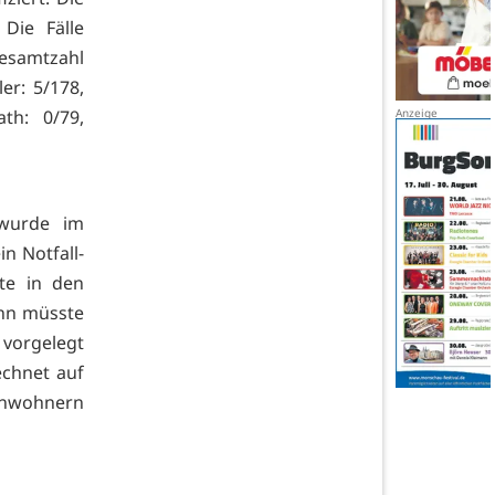
Die Fälle
Gesamtzahl
ler: 5/178,
th: 0/79,
 wurde im
n Notfall-
rte in den
ann müsste
vorgelegt
echnet auf
Einwohnern