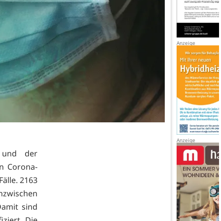
 und der
en Corona-
älle. 2163
nzwischen
Damit sind
ziert. Die