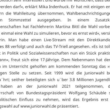
olitisch sehr interessiert und würde mir wünschen, dass be
erden darf«, erklärt Mika Indenhuck. Er hat mit einigen e
ern die Wahlleitung übernommen, Wahlbenachrichtigungen
n Stimmzettel ausgegeben. In einem Zusatzk
senschaften hat Fachlehrerin Martina Bittl die Wahl vorber
g einmal eine Wahl zu simulieren, bevor es ernst wird«, vers
erin. Man habe einen Live-Stream mit den Direktkandi
s 88 verfolgt und auch das TV-Triell angesehen. »Es ist tol
t in Politik und Sozialwissenschaften nun ein Stück prakti
nn«, freut sich eine 17-Jährige. Dem Nebenmann hat der
h im Unterricht geholfen am kommenden Sonntag das »
igen Stelle zu setzen. Seit 1999 wird die Juniorwahl 
¨hrt; seither beteiligten sich u¨ber 3.8 Millionen Jugendl
 haben an der Juniorwahl 2021 teilgenommen, d
rrschaft von Bundestagspräsident Wolfgang Schäuble 
olitischen Einfluss zu nehmen, wird das Ergebnis erst
swahl auf www.juniorwahl.de präsentiert.