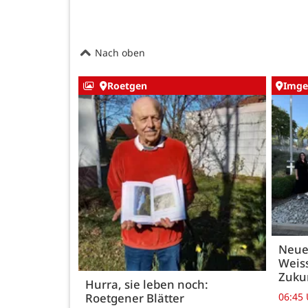
Nach oben
Roetgen
Imge
Neue
Weiss
Zukun
Hurra, sie leben noch:
06:45
Roetgener Blätter