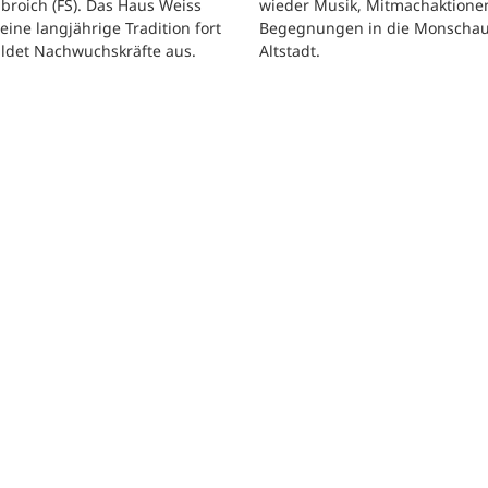
wieder Musik, Mitmachaktione
roich (FS). Das Haus Weiss
Begegnungen in die Monscha
seine langjährige Tradition fort
Altstadt.
ildet Nachwuchskräfte aus.