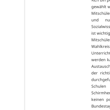
»Ich bin p
gewählt w
Mitschül
und nu
Sozialwis
ist wichti
Mitschül
Wahlkreise
Unterrich
werden ka
Austausc
der richt
durchgefu
Schulen
Schirmhe
keinen p
Bundestag