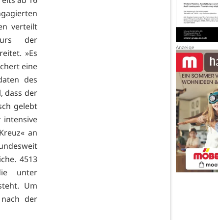
reits ab 16
ngagierten
 verteilt
urs der
eitet. »Es
ichert eine
daten des
l, dass der
sch gelebt
 intensive
Kreuz« an
bundesweit
iche. 4513
ie unter
steht. Um
 nach der