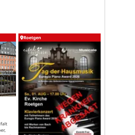
Roetgen
falt
er,