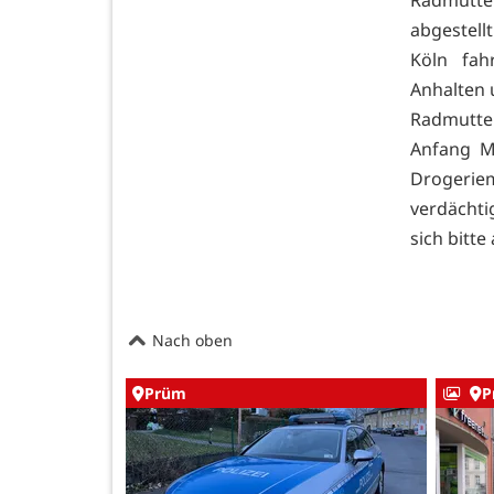
abgestell
Köln fah
Anhalten 
Radmutter
Anfang M
Drogeri
verdächt
sich bitt
Nach oben
Prüm
P