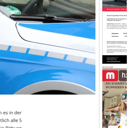
 es in der
lich alle 5
in Bitburg