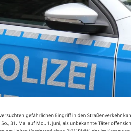
versuchten gefährlichen Eingriff in den Straßenverkehr kam
So., 31. Mai auf Mo., 1. Juni, als unbekannte Täter offensicht
n am linken Vorderrad eines PKW BMW, der im Karenweg 