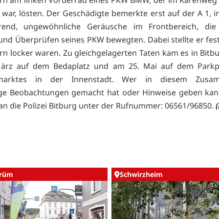
t war, lösten. Der Geschädigte bemerkte erst auf der A 1, i
rend, ungewöhnliche Geräusche im Frontbereich, di
und Überprüfen seines PKW bewegten. Dabei stellte er fest,
n locker waren. Zu gleichgelagerten Taten kam es in Bitbu
ärz auf dem Bedaplatz und am 25. Mai auf dem Parkpl
emarktes in der Innenstadt. Wer in diesem Zusa
ige Beobachtungen gemacht hat oder Hinweise geben kan
e an die Polizei Bitburg unter der Rufnummer: 06561/96850.
rüm
Schwirzheim