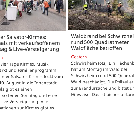
Waldbrand bei Schwirzhe
er Salvator-Kirmes:
rund 500 Quadratmeter
mals mit verkaufsoffenem
Waldfläche betroffen
ag & Live-Versteigerung
Gestern
rn
Schwirzheim (ots). Ein Flächen
Vier Tage Kirmes, Musik,
hat am Montag im Wald bei
arkt und Familienprogramm:
Schwirzheim rund 500 Quadra
ümer Salvator-Kirmes lockt vom
Wald beschädigt. Die Polizei er
 10. August in die Innenstadt.
zur Brandursache und bittet 
ls gibt es einen
Hinweise. Das ist bisher bekan
ufsoffenen Sonntag und eine
Live-Versteigerung. Alle
ationen zur Kirmes gibt es