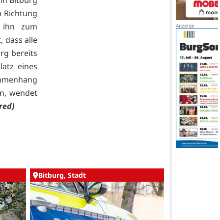
n Richtung
e ihn zum
 dass alle
rg bereits
atz eines
mmenhang
n, wendet
(red)
Bitburg, Stadt