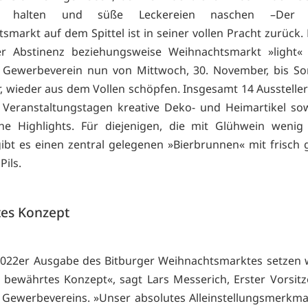
u halten und süße Leckereien naschen –Der B
smarkt auf dem Spittel ist in seiner vollen Pracht zurück.
er Abstinenz beziehungsweise Weihnachtsmarkt »light«
 Gewerbeverein nun von Mittwoch, 30. November, bis So
 wieder aus dem Vollen schöpfen. Insgesamt 14 Aussteller
Veranstaltungstagen kreative Deko- und Heimartikel sowi
che Highlights. Für diejenigen, die mit Glühwein weni
ibt es einen zentral gelegenen »Bierbrunnen« mit frisch
Pils.
es Konzept
2022er Ausgabe des Bitburger Weihnachtsmarktes setzen 
 bewährtes Konzept«, sagt Lars Messerich, Erster Vorsit
 Gewerbevereins. »Unser absolutes Alleinstellungsmerkmal