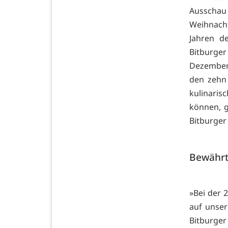
Ausscha
Weihnacht
Jahren d
Bitburger
Dezember,
den zehn 
kulinaris
können, g
Bitburger 
Bewährt
»Bei der 
auf unser
Bitburger