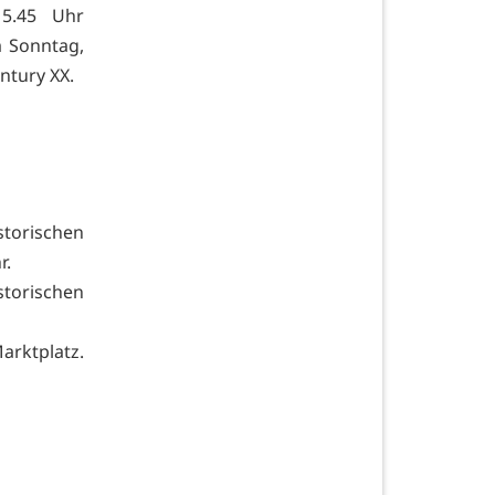
5.45 Uhr
 Sonntag,
ntury XX.
torischen
r.
orischen
arktplatz.