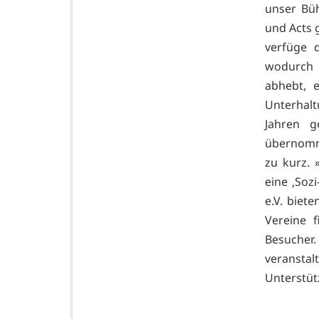
unser Bü
und Acts 
verfüge 
wodurch 
abhebt, 
Unterhalt
Jahren g
übernomm
zu kurz.
eine ‚Sozi
e.V. biet
Vereine f
Besuche
veranstal
Unterstüt