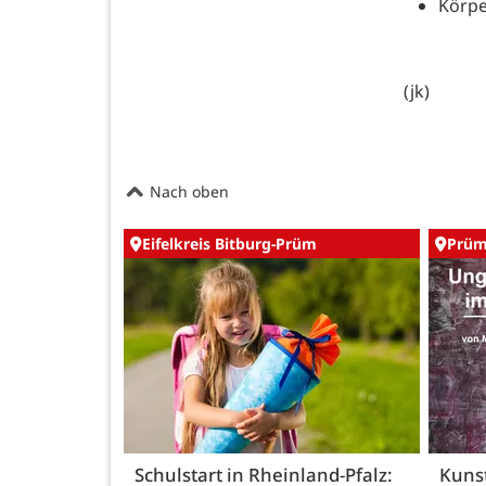
Körpe
(jk)
Nach oben
Eifelkreis Bitburg-Prüm
Prü
Schulstart in Rheinland-Pfalz:
Kunst