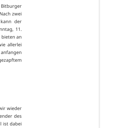
itburger
 Nach zwei
 kann der
nntag, 11.
 bieten an
e allerlei
g anfangen
 gezapftem
wir wieder
zender des
 ist dabei