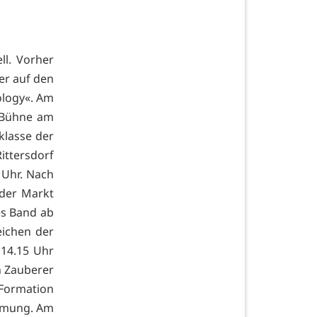
ll. Vorher
er auf den
nology«. Am
r Bühne am
klasse der
ittersdorf
 Uhr. Nach
der Markt
es Band ab
eichen der
 14.15 Uhr
n Zauberer
Formation
immung. Am