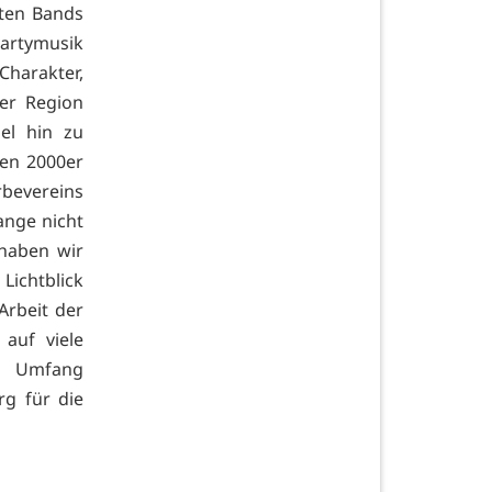
ten Bands
Partymusik
harakter,
er Region
el hin zu
hen 2000er
bevereins
nge nicht
haben wir
 Lichtblick
Arbeit der
 auf viele
m Umfang
rg für die