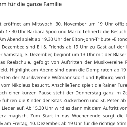
m für die ganze Familie
 eröffnet am Mittwoch, 30. November um 19 Uhr offizie
b 17.30 Uhr Barbara Spoo und Marco Lehnertz die Besuch
 Am Abend spielt ab 19.30 Uhr der Elton-John-Tribute »Elto
2. Dezember, sind Eli & Friends ab 19 Uhr zu Gast auf de
Der Samstag, 3. Dezember, beginnt um 13 Uhr mit der Bläser
ias Realschule, gefolgt von Auftritten der Musikvereine R
eld. Highlight am Abend sind dann die Dompiraten ab 19
erten der Musikvereine Wißmannsdorf und Kyllburg wird 
 vom Nikolaus besucht. Anschließend spielt die Rainer Tur
ach einer kurzen Pause steht der Donnerstag ganz im Z
o führen die Kinder der Kitas Zuckerborn und St. Peter ab
 Lieder auf. Ab 15.30 Uhr wird es dann mit dem Auftritt vo
Herz magisch. Zum Start in das Wochenende sorgt die 
d« am Freitag, 10. Dezember, ab 19 Uhr für die richtige St