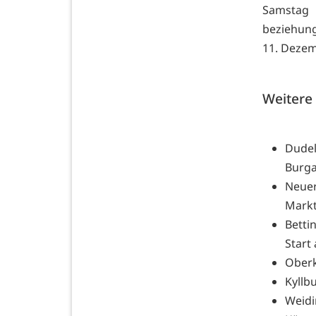
Samstag
beziehun
11. Dezem
Weitere
Dude
Burga
Neue
Markt
Betti
Start
Oberk
Kyllb
Weidi