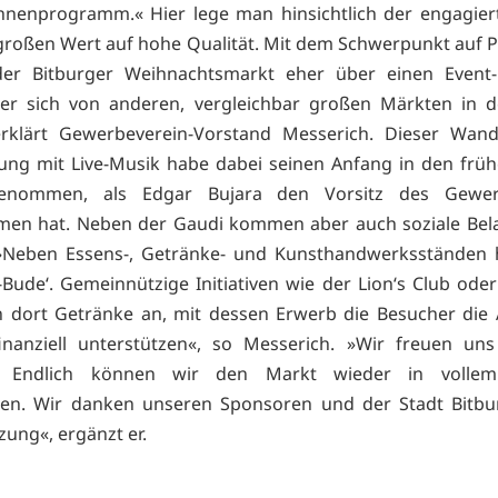
hnenprogramm.« Hier lege man hinsichtlich der engagier
großen Wert auf hohe Qualität. Mit dem Schwerpunkt auf 
der Bitburger Weihnachtsmarkt eher über einen Event-C
er sich von anderen, vergleichbar großen Märkten in d
erklärt Gewerbeverein-Vorstand Messerich. Dieser Wand
ung mit Live-Musik habe dabei seinen Anfang in den frü
enommen, als Edgar Bujara den Vorsitz des Gewer
en hat. Neben der Gaudi kommen aber auch soziale Bela
 »Neben Essens-, Getränke- und Kunsthandwerksständen 
-Bude‘. Gemeinnützige Initiativen wie der Lion‘s Club oder
en dort Getränke an, mit dessen Erwerb die Besucher die 
inanziell unterstützen«, so Messerich. »Wir freuen uns
r. Endlich können wir den Markt wieder in volle
ten. Wir danken unseren Sponsoren und der Stadt Bitbu
zung«, ergänzt er.