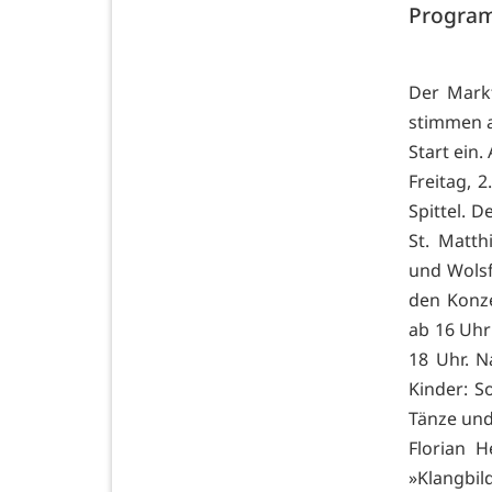
Program
Der Markt
stimmen a
Start ein.
Freitag, 
Spittel. 
St. Matth
und Wolsf
den Konz
ab 16 Uhr
18 Uhr. N
Kinder: S
Tänze und
Florian 
»Klangbil