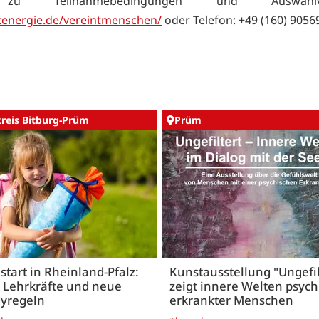
zu Teilnahmebedingungen und Auswahlver
energie.de/vereintmenschen/
oder Telefon: +49 (160) 9056
kreis Bitburg-Prüm
Prüm
start in Rheinland-Pfalz:
Kunstausstellung "Ungefil
 Lehrkräfte und neue
zeigt innere Welten psych
yregeln
erkrankter Menschen