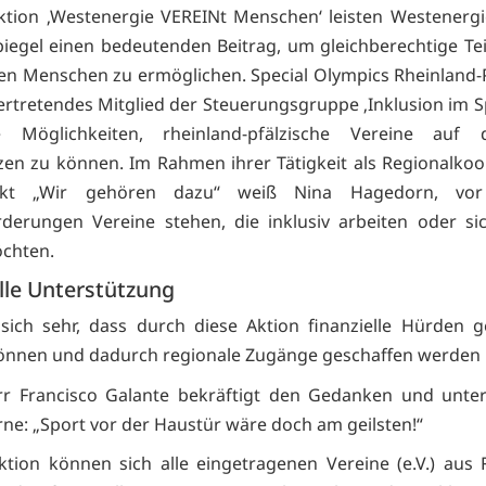
ktion ‚Westenergie VEREINt Menschen‘ leisten Westenerg
egel einen bedeutenden Beitrag, um gleichberechtige Te
n Menschen zu ermöglichen. Special Olympics Rheinland-P
vertretendes Mitglied der Steuerungsgruppe ‚Inklusion im S
 Möglichkeiten, rheinland-pfälzische Vereine auf 
zen zu können. Im Rahmen ihrer Tätigkeit als Regionalkoo
ekt „Wir gehören dazu“ weiß Nina Hagedorn, vor
derungen Vereine stehen, die inklusiv arbeiten oder sic
chten.
lle Unterstützung
 sich sehr, dass durch diese Aktion finanzielle Hürde
önnen und dadurch regionale Zugänge geschaffen werden
r Francisco Galante bekräftigt den Gedanken und unter
rne: „Sport vor der Haustür wäre doch am geilsten!“
ktion können sich alle eingetragenen Vereine (e.V.) aus 