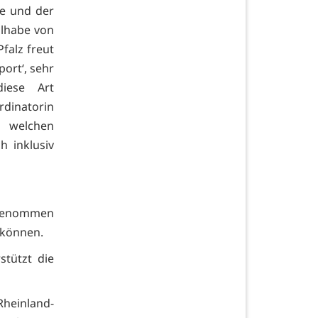
ie und der
ilhabe von
falz freut
port‘, sehr
diese Art
rdinatorin
 welchen
h inklusiv
n genommen
 können.
stützt die
Rheinland-