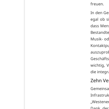
freuen.
In den Ge
egal ob si
dass Mens
Bestandte
Musik- od
Kontakt
auszupr
Geschäfts
wichtig, 
die integ
Zehn Ve
Gemeinsa
Infrastr
„Westener
Dank der