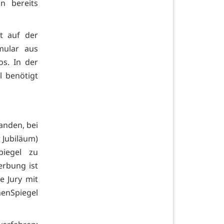
n bereits
t auf der
mular aus
s. In der
l benötigt
anden, bei
 Jubiläum)
iegel zu
erbung ist
e Jury mit
henSpiegel