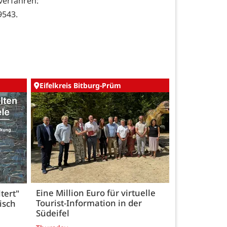
fahren:
9543.
Eifelkreis Bitburg-Prüm
Eine Million Euro für virtuelle
tert"
Tourist-Information in der
isch
Südeifel