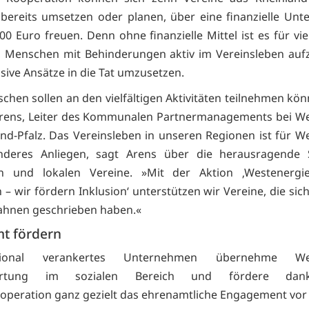
 bereits umsetzen oder planen, über eine finanzielle Unt
00 Euro freuen. Denn ohne finanzielle Mittel ist es für vi
g, Menschen mit Behinderungen aktiv im Vereinsleben au
usive Ansätze in die Tat umzusetzen.
schen sollen an den vielfältigen Aktivitäten teilnehmen kön
Arens, Leiter des Kommunalen Partnermanagements bei We
and-Pfalz. Das Vereinsleben in unseren Regionen ist für W
nderes Anliegen, sagt Arens über die herausragende S
en und lokalen Vereine. »Mit der Aktion ‚Westenergi
– wir fördern Inklusion‘ unterstützen wir Vereine, die sich
Fahnen geschrieben haben.«
t fördern
ional verankertes Unternehmen übernehme Wes
ortung im sozialen Bereich und fördere dan
peration ganz gezielt das ehrenamtliche Engagement vor 