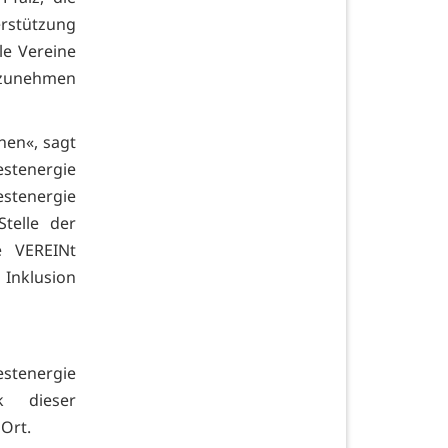
erstützung
ele Vereine
fzunehmen
nen«, sagt
stenergie
estenergie
telle der
e VEREINt
 Inklusion
tenergie
k dieser
Ort.