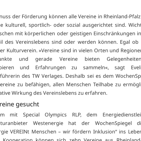
nuss der Förderung können alle Vereine in Rheinland-Pfa
e kulturell, sportlich- oder sozial ausgerichtet sind. Wicht
chen mit körperlichen oder geistigen Einschränkungen in
il des Vereinslebens sind oder werden können. Egal ob 
er Kulturverein. »Vereine sind in vielen Orten und Regione
punkte und gerade Vereine bieten Gelegenheite
obieren und Erfahrungen zu sammeln«, sagt Evel
führerin des TW Verlages. Deshalb sei es dem WochenSp
Vereine zu befähigen, allen Menschen Teilhabe zu ermög
rative Wirkung des Vereinslebens zu erfahren.
reine gesucht
m mit Special Olympics RLP, dem Energiedienstle
ukturanbieter Westenergie hat der WochenSpiegel d
gie VEREINt Menschen – wir fördern Inklusion“ ins Lebe
 Kooperation können sich zehn Vereine aus Rheinland-P