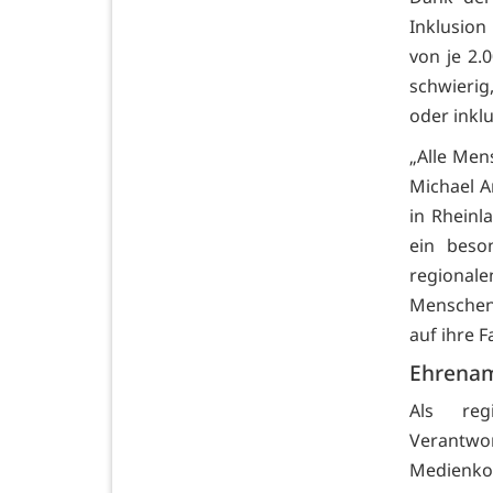
Inklusion
von je 2.0
schwieri
oder inkl
„Alle Men
Michael 
in Rheinl
ein beso
regional
Menschen 
auf ihre 
Ehrenam
Als reg
Verantw
Medienkoo