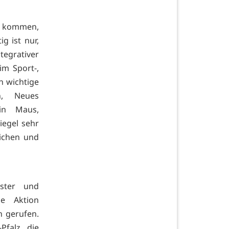
lz kommen,
ig ist nur,
tegrativer
im Sport-,
n wichtige
n, Neues
in Maus,
iegel sehr
lichen und
ister und
ie Aktion
n gerufen.
falz, die