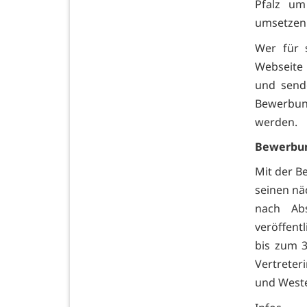
Pfalz um
umsetzen 
Wer für 
Webseite
und send
Bewerbung
werden.
Bewerbu
Mit der B
seinen nä
nach Ab
veröffent
bis zum 3
Vertreter
und Weste