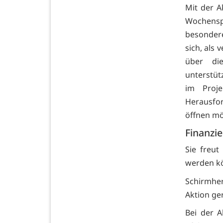
Mit der A
Wochenspi
besondere
sich, als 
über die
unterstüt
im Proj
Herausfor
öffnen mö
Finanzie
Sie freut
werden k
Schirmher
Aktion ge
Bei der A