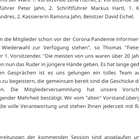
tführer Peter Jahn, 2. Schriftführer Markus Hartl, 1. K
ndres, 2. Kassiererin Ramona Jahn, Beisitzer David Eichel.
n die Mitglieder schon vor der Corona Pandemie informiert
r Wiederwahl zur Verfügung stehen", so Thomas "Fietes"
r 1. Vorsitzender. "Die meisten von uns waren über 20 Ja
en nun das Ruder in jüngere Hände geben. Es hat lange ge
len Gesprächen ist es uns gelungen ein tolles Team a
zu begeistern, die gemeinsam bereit sind die Geschicke d
en. Die Mitgliederversammlung hat unsere Vorsch
gender Mehrheit bestätigt. Wir vom "alten" Vorstand übe
die volle Verantwortung und stehen Ihnen jederzeit mit R
"
ereitungen der kommenden Session sind angelaufen u