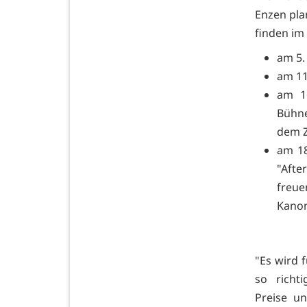
Enzen pla
finden im 
am 5.
am 11
am 1
Bühne
dem Z
am 18
"Afte
freue
Kanon
"Es wird f
so richt
Preise u