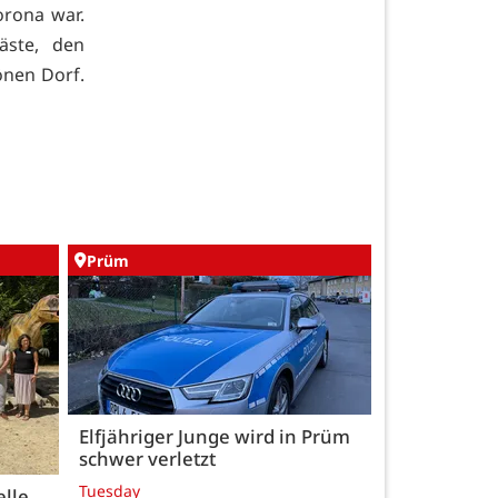
orona war.
äste, den
önen Dorf.
Prüm
Elfjähriger Junge wird in Prüm
schwer verletzt
Tuesday
elle