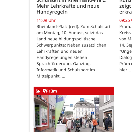
Mehr Lehrkräfte und neue
zeigt
Handyregeln
erkr
11:09 Uhr
09:25
Rheinland-Pfalz (red). Zum Schulstart
Prüm.
am Montag, 10. August, setzt das
Kreisv
Land neue bildungspolitische
von Mo
Schwerpunkte: Neben zusätzlichen
14. Se
Lehrkräften und neuen
"Ungef
Handyregelungen stehen
Dialog
Sprachförderung, Ganztag,
Prüm e
Informatik und Schulsport im
hier. 
Mittelpunkt. …
Prüm