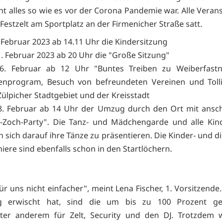
nt alles so wie es vor der Corona Pandemie war. Alle Veran
Festzelt am Sportplatz an der Firmenicher Straße satt.
 Februar 2023 ab 14.11 Uhr die Kindersitzung
. Februar 2023 ab 20 Uhr die "Große Sitzung"
6. Februar ab 12 Uhr "Buntes Treiben zu Weiberfastn
nprogram, Besuch von befreundeten Vereinen und Tolli
ülpicher Stadtgebiet und der Kreisstadt
. Februar ab 14 Uhr der Umzug durch den Ort mit ansch
r-Zoch-Party". Die Tanz- und Mädchengarde und alle Ki
n sich darauf ihre Tänze zu präsentieren. Die Kinder- und d
iere sind ebenfalls schon in den Startlöchern.
ür uns nicht einfacher", meint Lena Fischer, 1. Vorsitzend
ig erwischt hat, sind die um bis zu 100 Prozent ge
nter anderem für Zelt, Security und den DJ. Trotzdem w