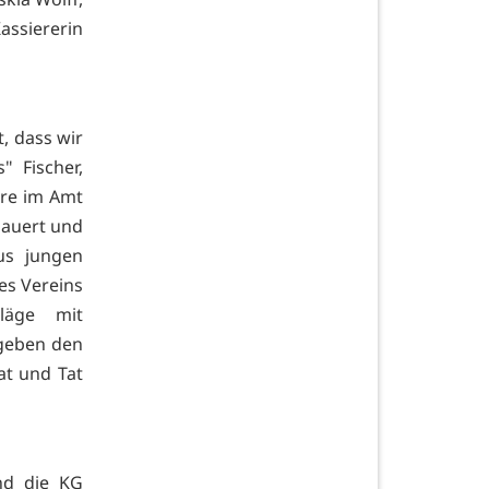
assiererin
, dass wir
 Fischer,
hre im Amt
dauert und
us jungen
es Vereins
läge mit
rgeben den
at und Tat
nd die KG