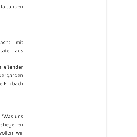
staltungen
acht" mit
täten aus
ließender
ndergarden
ie Enzbach
e. "Was uns
stiegenen
ollen wir