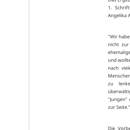
1. Schrif
Angelika A
"Wir habe
nicht zu
ehemalige
und wollt
nach vie
Menschen 
zu lenk
überwälti
"Jungen" 
zur Seite.
Die Vorb