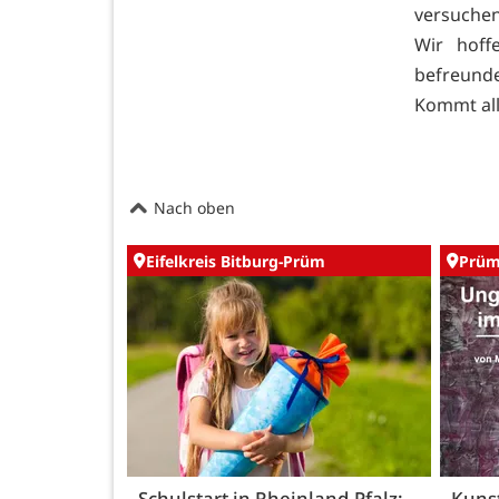
versuchen
Wir hoff
befreunde
Kommt all
Nach oben
Eifelkreis Bitburg-Prüm
Prü
Schulstart in Rheinland-Pfalz:
Kunst