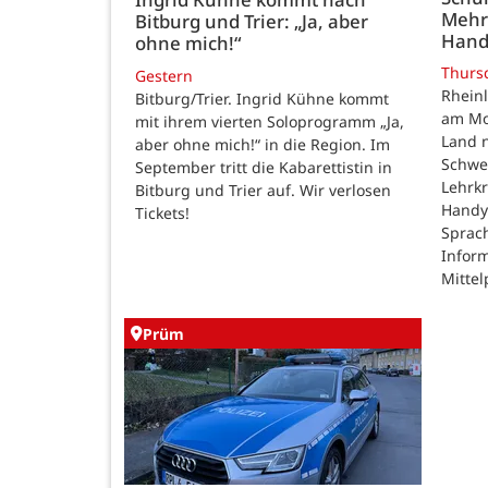
Mehr
Bitburg und Trier: „Ja, aber
Hand
ohne mich!“
Thurs
Gestern
Rheinl
Bitburg/Trier. Ingrid Kühne kommt
am Mon
mit ihrem vierten Soloprogramm „Ja,
Land n
aber ohne mich!“ in die Region. Im
Schwe
September tritt die Kabarettistin in
Lehrk
Bitburg und Trier auf. Wir verlosen
Handy
Tickets!
Sprac
Inform
Mittel
Prüm