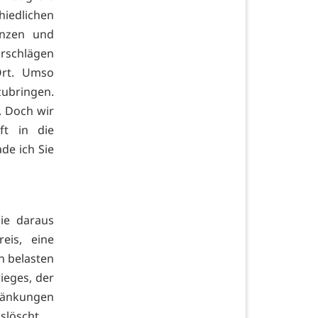
hiedlichen
enzen und
orschlägen
Ort. Umso
nzubringen.
. Doch wir
ft in die
de ich Sie
die daraus
eis, eine
n belasten
ieges, der
hränkungen
slöscht.