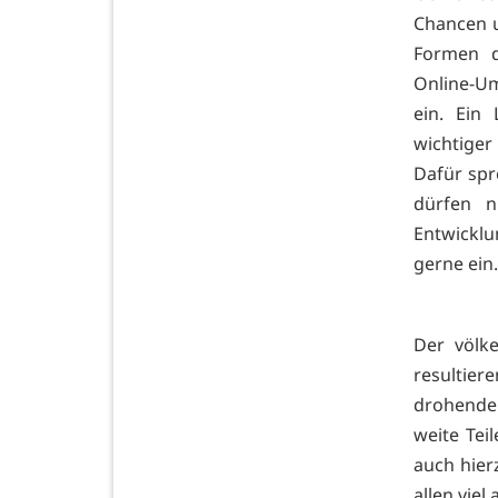
Chancen u
Formen d
Online-Um
ein. Ein
wichtiger 
Dafür spr
dürfen n
Entwicklu
gerne ein.
Der völke
resultie
drohende 
weite Tei
auch hier
allen vie