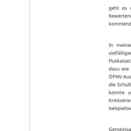
geht es 
bewerten
kommende
In meine
vielfäl
Flutkatas
dazu wie 
ÖPNV-Ausb
die Schul
konnte u
Kreisverw
beispiels
Gemeinsa