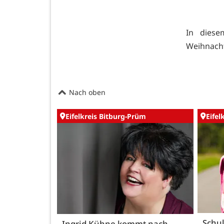
In diese
Weihnacht
Nach oben
Eifelkreis Bitburg-Prüm
Eifel
Schul
Ingrid Kühne kommt nach