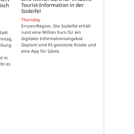
Tourist-Information in der
isch
Südeifel
Thursday
Ernzen/Region. Die Südeifel erhält
r
rund eine Million Euro für ein
lädt
digitales Informationsangebot.
nntag,
Geplant sind KI-gestützte Kioske und
ellung
eine App für Gäste.
t in
ibt es