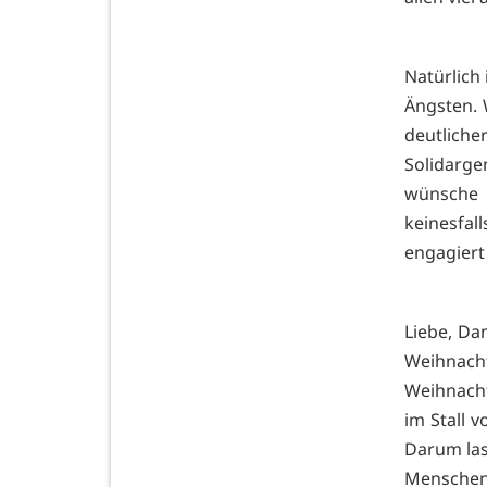
Natürlich
Ängsten. W
deutlic
Solidarg
wünsche 
keinesfal
engagiert 
Liebe, Da
Weihna
Weihnacht
im Stall v
Darum las
Menschen 