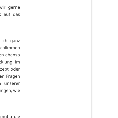
wir gerne
k auf das
 ich ganz
chlimmen
ren ebenso
cklung, im
nzept oder
len Fragen
n unserer
ungen, wie
mutig die