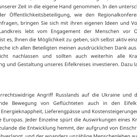
nserer Zeit in die eigene Hand genommen. In den untersc
er Öffentlichkeitsbeteiligung, wie den Regionalkonfer
fragen, bringen Sie sich mit ihren eigenen Ideen und V
 Landkreis lebt vom Engagement der Menschen vor 
ist es, Ihnen die Möglichkeit zu geben, sich selbst aktiv ei
eche ich allen Beteiligten meinen ausdrücklichen Dank aus
icht nachlassen und sollten auch weiterhin alle Kra
ng und Gestaltung unseres Eifelkreises investieren. Dazu la
rrechtswidrige Angriff Russlands auf die Ukraine und 
rende Bewegung von Geflüchteten auch in den Eifelkr
Energieknappheit, Lieferengpässe und Kostensteigerunge
le Europas. Jeder Einzelne spürt die Auswirkungen eines Kr
zulande die Entwicklung hemmt, der aufgrund von Einsc
l abverlangt, und der woanders unzählige Menschenleben au