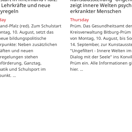
 Lehrkräfte und neue
zeigt innere Welten psych
yregeln
erkrankter Menschen
day
Thursday
and-Pfalz (red). Zum Schulstart
Prüm. Das Gesundheitsamt de
tag, 10. August, setzt das
Kreisverwaltung Bitburg-Prüm 
eue bildungspolitische
von Montag, 10. August, bis So
rpunkte: Neben zusätzlichen
14. September, zur Kunstausst
räften und neuen
"Ungefiltert - Innere Welten im
regelungen stehen
Dialog mit der Seele" ins Konvik
hförderung, Ganztag,
Prüm ein. Alle Informationen g
atik und Schulsport im
hier. …
punkt. …