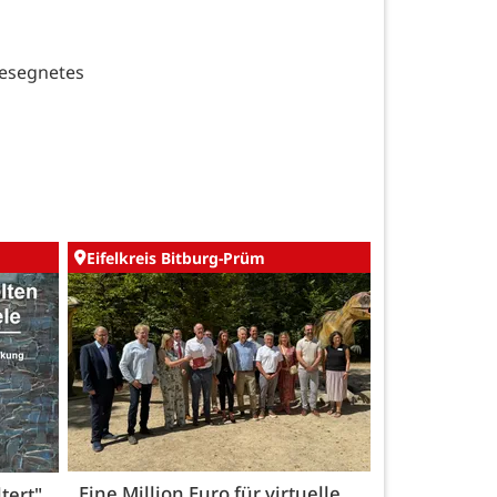
esegnetes
Eifelkreis Bitburg-Prüm
Eine Million Euro für virtuelle
tert"