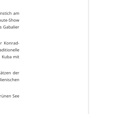
ranstich am
bute-Show
s Gabalier
r Konrad-
ditionelle
s Kuba mit
ätzen der
lienischen
Grünen See