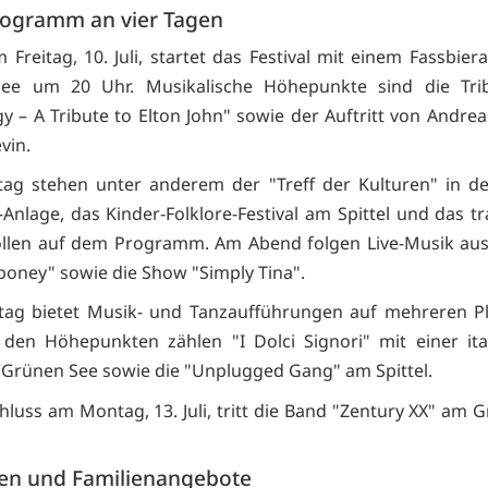
ogramm an vier Tagen
 Freitag, 10. Juli, startet das Festival mit einem Fassbie
ee um 20 Uhr. Musikalische Höhepunkte sind die Tri
gy – A Tribute to Elton John" sowie der Auftritt von Andrea
vin.
ag stehen unter anderem der "Treff der Kulturen" in de
Anlage, das Kinder-Folklore-Festival am Spittel und das tra
ollen auf dem Programm. Am Abend folgen Live-Musik au
iboney" sowie die Show "Simply Tina".
tag bietet Musik- und Tanzaufführungen auf mehreren Pl
 den Höhepunkten zählen "I Dolci Signori" mit einer ita
Grünen See sowie die "Unplugged Gang" am Spittel.
luss am Montag, 13. Juli, tritt die Band "Zentury XX" am 
en und Familienangebote