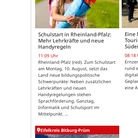
Eine 
Schulstart in Rheinland-Pfalz:
Touri
Mehr Lehrkräfte und neue
Südei
Handyregeln
08:18
11:09 Uhr
Ernzen
Rheinland-Pfalz (red). Zum Schulstart
rund e
am Montag, 10. August, setzt das
digita
Land neue bildungspolitische
Geplan
Schwerpunkte: Neben zusätzlichen
eine A
Lehrkräften und neuen
Handyregelungen stehen
Sprachförderung, Ganztag,
Informatik und Schulsport im
Mittelpunkt. …
Eifelkreis Bitburg-Prüm