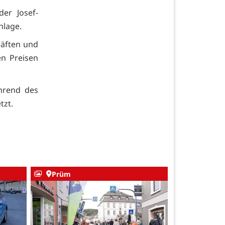
er Josef-
nlage.
häften und
en Preisen
hrend des
tzt.
Prüm