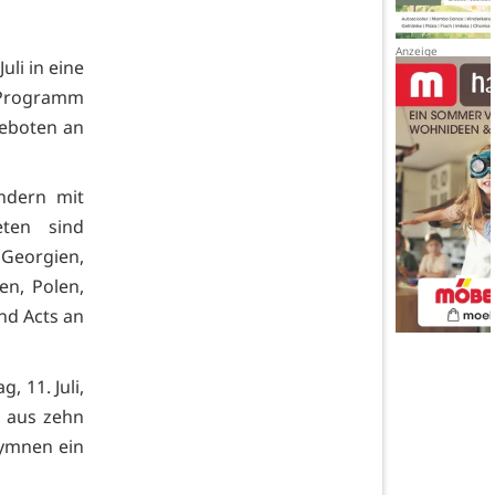
uli in eine
 Programm
geboten an
ndern mit
eten sind
 Georgien,
en, Polen,
nd Acts an
, 11. Juli,
s aus zehn
hymnen ein