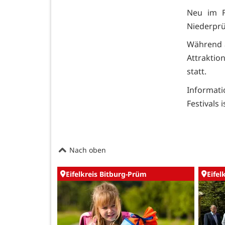
Neu im F
Niederprü
Während a
Attraktio
statt.
Informat
Festivals
Nach oben
Eifelkreis Bitburg-Prüm
Eifel