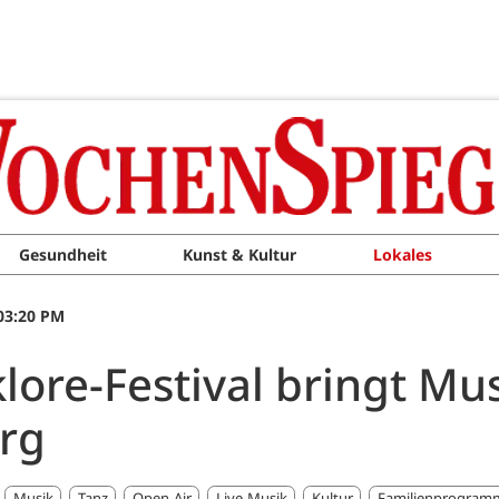
Gesundheit
Kunst & Kultur
Lokales
03:20 PM
lore-Festival bringt Mu
urg
Musik
Tanz
Open-Air
Live-Musik
Kultur
Familienprogram