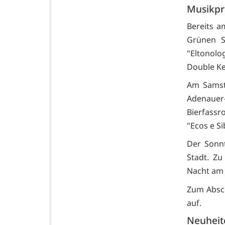
Musikpr
Bereits am
Grünen S
"Eltonolo
Double Ke
Am Samst
Adenauer-
Bierfassr
"Ecos e S
Der Sonn
Stadt. Zu
Nacht am 
Zum Absch
auf.
Neuheit