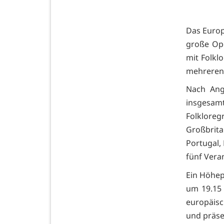
Das Europä
große Op
mit Folkl
mehreren 
Nach Ang
insgesam
Folkloreg
Großbrita
Portugal,
fünf Vera
Ein Höhepu
um 19.15 
europäisc
und präse