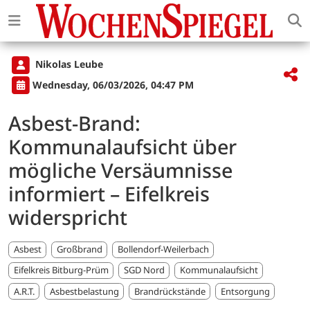
Nikolas Leube
Wednesday, 06/03/2026, 04:47 PM
Asbest-Brand:
Kommunalaufsicht über
mögliche Versäumnisse
informiert – Eifelkreis
widerspricht
Asbest
Großbrand
Bollendorf-Weilerbach
Eifelkreis Bitburg-Prüm
SGD Nord
Kommunalaufsicht
A.R.T.
Asbestbelastung
Brandrückstände
Entsorgung