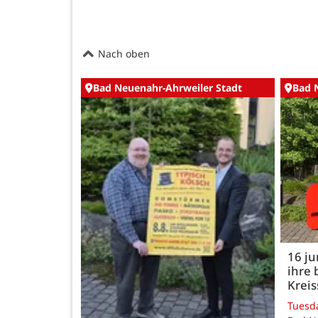
Nach oben
Bad Neuenahr-Ahrweiler Stadt
Bad 
16 j
ihre 
Kreis
Tuesd