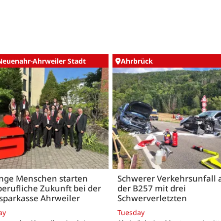
Neuenahr-Ahrweiler Stadt
Ahrbrück
unge Menschen starten
Schwerer Verkehrsunfall 
berufliche Zukunft bei der
der B257 mit drei
sparkasse Ahrweiler
Schwerverletzten
ay
Tuesday