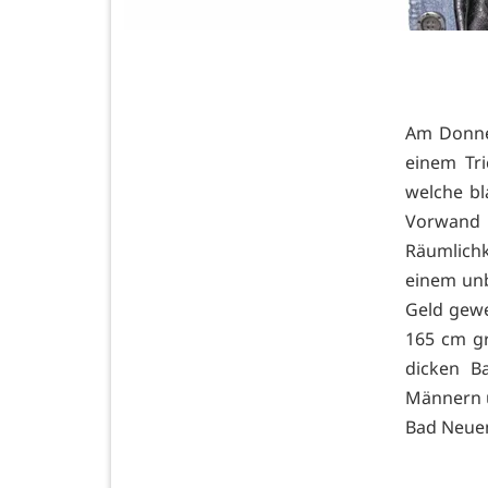
Am Donner
einem Tri
welche b
Vorwand
Räumlichk
einem un
Geld gewe
165 cm gr
dicken B
Männern u
Bad Neuen