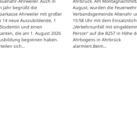
euenahr-Ahrweiler. Auch in
Ahrbrück. Am Montagnachmitta
 Jahr begrüßt die
August, wurden die Feuerwehr
parkasse Ahrweiler mit großer
Verbandsgemeinde Altenahr 
e 14 neue Auszubildende, 1
15:58 Uhr mit dem Einsatzstic
 Studentin und einen
„Verkehrsunfall mit eingeklem
kanten, die am 1. August 2026
Person“ auf die B257 in Höhe d
Ausbildung begonnen haben.
Ahrbogens in Ahrbrück
rteilen sich…
alarmiert.Beim…