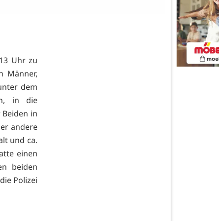
 13 Uhr zu
en Männer,
unter dem
, in die
 Beiden in
er andere
lt und ca.
atte einen
en beiden
ie Polizei