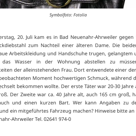
Symbolfoto: Fotolia
stag, 20. Juli kam es in Bad Neuenahr-Ahrweiler gegen
ckdiebstahl zum Nachteil einer älteren Dame. Die beid
laue Arbeitskleidung und Handschuhe trugen, gelangtem 
 das Wasser in der Wohnung abstellen zu müssen
eiten der alleinstehenden Frau. Dort entwendete einer der
beobachteten Moment hochwertigen Schmuck, während d
chselt bekommen wollte. Der erste Täter war 20-30 Jahre a
oß. Der Zweite war ca. 40 Jahre alt, auch 165 cm groß, h
auch und einen kurzen Bart. Wer kann Angaben zu d
nd ein mitgeführtes Fahrzeug machen? Hinweise bitte an d
ahr-Ahrweiler Tel. 02641 974-0