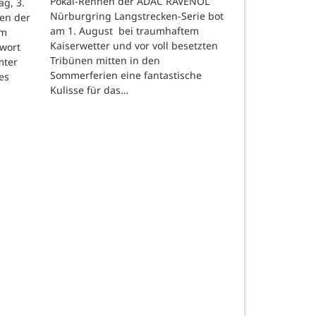
Pokal-Rennen der ADAC RAVENOL
g, 3.
Nürburgring Langstrecken-Serie bot
en der
am 1. August bei traumhaftem
um
Kaiserwetter und vor voll besetzten
hwort
Tribünen mitten in den
mter
Sommerferien eine fantastische
es
Kulisse für das…