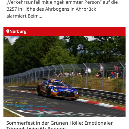
„Verkehrsunfall mit eingeklemmter Person“ auf die
B257 in Höhe des Ahrbogens in Ahrbrück
alarmiert.Beim…
Nürburg
Sommerfest in der Grünen Hölle: Emotionaler
Triumph beim 6h-Rennen