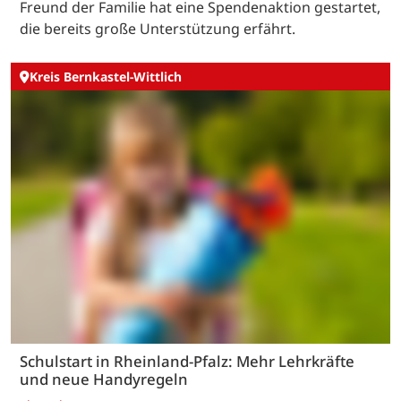
Nach Hausbrand in Malborn: Spendenaktion für
siebenköpfige Familie gestartet
Thursday
Malborn/Region. Nach dem verheerenden
Hausbrand Ende Juli im Ortsbezirk Thiergarten steht
eine siebenköpfige Familie vor dem Neuanfang. Ein
Freund der Familie hat eine Spendenaktion gestartet,
die bereits große Unterstützung erfährt.
Kreis Bernkastel-Wittlich