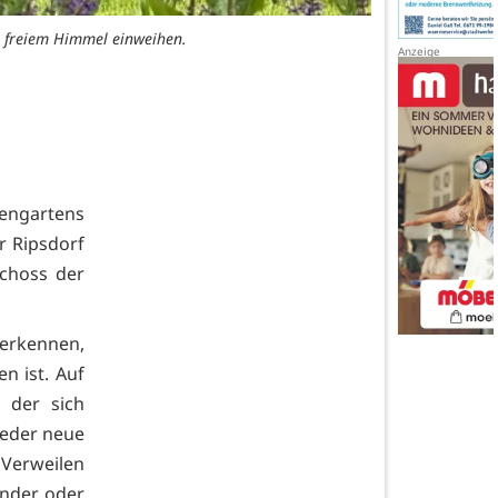
r freiem Himmel einweihen.
engartens
r Ripsdorf
choss der
 erkennen,
n ist. Auf
 der sich
eder neue
 Verweilen
inder oder