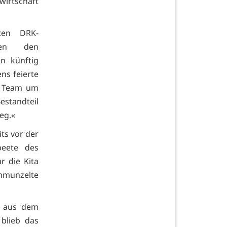
irtschaft
ten DRK-
nnen den
n künftig
ns feierte
em Team um
Bestandteil
eg.«
ts vor der
beete des
r die Kita
chmunzelte
g aus dem
blieb das