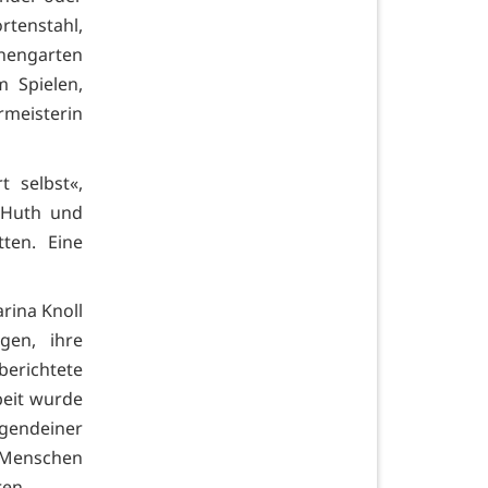
rtenstahl,
onengarten
 Spielen,
rmeisterin
 selbst«,
 Huth und
ten. Eine
rina Knoll
gen, ihre
erichtete
rbeit wurde
rgendeiner
r Menschen
ren.