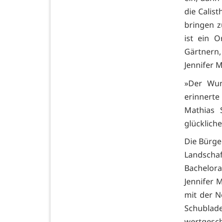
die Calis
bringen z
ist ein 
Gärtnern,
Jennifer 
»Der Wun
erinnert
Mathias 
glückliche
Die Bürge
Landscha
Bachelor
Jennifer M
mit der N
Schublade
wertgesch