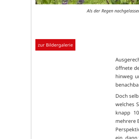
Als der Regen nachgelasse
zur Bildergalerie
Ausgerec
öffnete d
hinweg u
benachbar
Doch selb
welches S
knapp 10
mehrere 
Perspekti
ein, dann