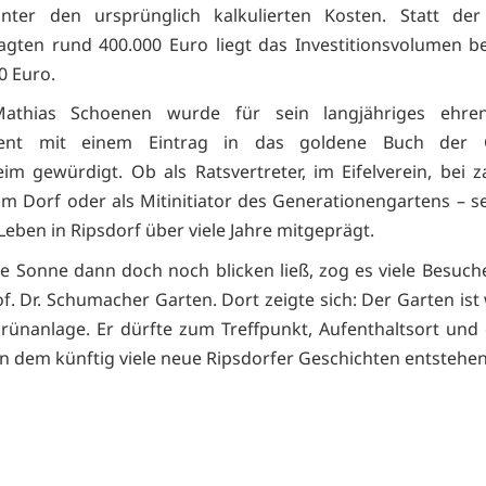
unter den ursprünglich kalkulierten Kosten. Statt der
agten rund 400.000 Euro liegt das Investitionsvolumen b
0 Euro.
thias Schoenen wurde für sein langjähriges ehren
ent mit einem Eintrag in das goldene Buch der 
im gewürdigt. Ob als Ratsvertreter, im Eifelverein, bei z
im Dorf oder als Mitinitiator des Generationengartens – se
Leben in Ripsdorf über viele Jahre mitgeprägt.
die Sonne dann doch noch blicken ließ, zog es viele Besuch
f. Dr. Schumacher Garten. Dort zeigte sich: Der Garten ist
Grünanlage. Er dürfte zum Treffpunkt, Aufenthaltsort und
n dem künftig viele neue Ripsdorfer Geschichten entstehen 