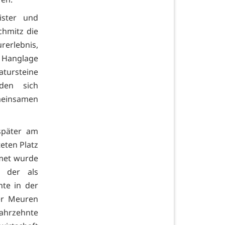
ister und
chmitz die
erlebnis,
 Hanglage
atursteine
den sich
meinsamen
später am
eten Platz
dmet wurde
 der als
nte in der
er Meuren
Jahrzehnte