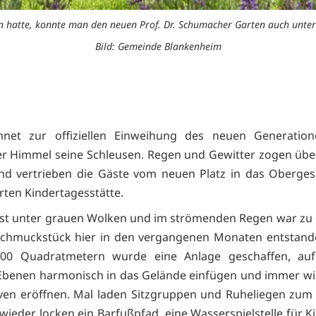
n hatte, konnte man den neuen Prof. Dr. Schumacher Garten auch unte
Bild: Gemeinde Blankenheim
hnet zur offiziellen Einweihung des neuen Generation
er Himmel seine Schleusen. Regen und Gewitter zogen übe
nd vertrieben die Gäste vom neuen Platz in das Oberges
ten Kindertagesstätte.
st unter grauen Wolken und im strömenden Regen war zu
chmuckstück hier in den vergangenen Monaten entstande
00 Quadratmetern wurde eine Anlage geschaffen, auf
Ebenen harmonisch in das Gelände einfügen und immer wi
ven eröffnen. Mal laden Sitzgruppen und Ruheliegen zum
 wieder locken ein Barfußpfad, eine Wasserspielstelle für K