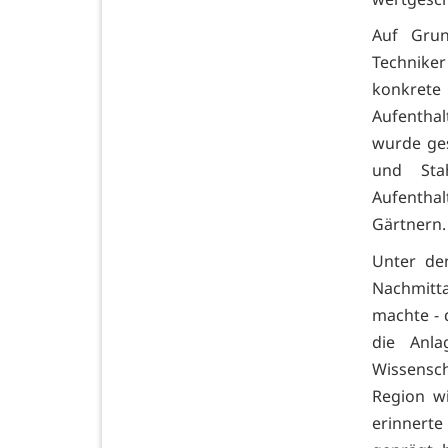
Auf Grun
Techniker
konkrete
Aufentha
wurde ges
und Sta
Aufentha
Gärtnern.
Unter de
Nachmitta
machte - 
die Anl
Wissensch
Region w
erinnerte