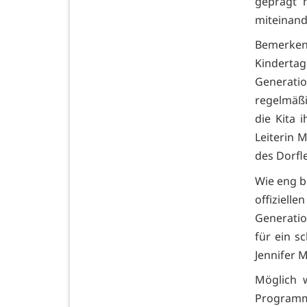
geprägt 
miteinand
Bemerke
Kindert
Generati
regelmäßi
die Kita 
Leiterin M
des Dorfl
Wie eng b
offiziel
Generatio
für ein s
Jennifer 
Möglich 
Programm