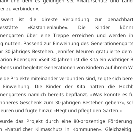
hat« und dem es gelungen sei, »Naturschutz und Landw
er zu verbinden«.
nswert ist die direkte Verbindung zur benachbar
agesstätte »Kastanienlaube«. Die Kinder kö
onengarten über eine Treppe erreichen und werden ih
g nutzen. Passend zur Einweihung des Generationengarte
ihr 30-jähriges Bestehen. Jennifer Meuren gratulierte d
arion Poensgen: »Seit 30 Jahren ist die Kita ein wichtiger 
ebens und begleitet Generationen von Kindern auf ihrem W
eide Projekte miteinander verbunden sind, zeigte sich berei
len Einweihung. Die Kinder der Kita hatten die Hoch
nengartens nämlich bereits bepflanzt. »Was könnte es fü
chöneres Geschenk zum 30-jährigen Bestehen geben?«, s
Meuren und fügte hinzu: »Hegt und pflegt den Garten.«
wurde das Projekt durch eine 80-prozentige Förderun
 »Natürlicher Klimaschutz in Kommunen«. Gleichzeitig 