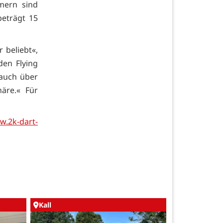
mern sind
beträgt 15
 beliebt«,
den Flying
 auch über
äre.« Für
.2k-dart-
Kall