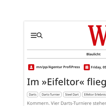
Blaulicht
mn/pp/Agentur ProfiPress
Friday, 0
Im »Eifeltor« flie
Darts
Darts-Turnier
Steel Dart
Eifeltor Erlebni
Kommern. Vier Darts-Turniere stehen