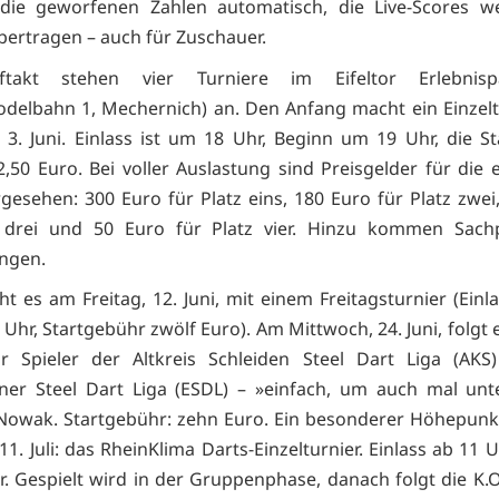
 die geworfenen Zahlen automatisch, die Live-Scores w
ertragen – auch für Zuschauer.
takt stehen vier Turniere im Eifeltor Erlebnisp
elbahn 1, Mechernich) an. Den Anfang macht ein Einzel
 3. Juni. Einlass ist um 18 Uhr, Beginn um 19 Uhr, die S
2,50 Euro. Bei voller Auslastung sind Preisgelder für die e
rgesehen: 300 Euro für Platz eins, 180 Euro für Platz zwei
z drei und 50 Euro für Platz vier. Hinzu kommen Sachp
ungen.
t es am Freitag, 12. Juni, mit einem Freitagsturnier (Einl
Uhr, Startgebühr zwölf Euro). Am Mittwoch, 24. Juni, folgt 
ür Spieler der Altkreis Schleiden Steel Dart Liga (AKS
ner Steel Dart Liga (ESDL) – »einfach, um auch mal unt
 Nowak. Startgebühr: zehn Euro. Ein besonderer Höhepunk
1. Juli: das RheinKlima Darts-Einzelturnier. Einlass ab 11 
. Gespielt wird in der Gruppenphase, danach folgt die K.O