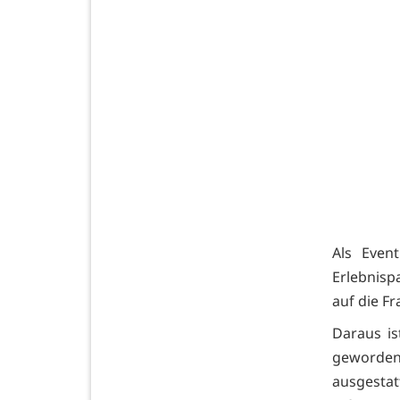
Als Even
Erlebnisp
auf die F
Daraus is
geworden
ausgesta