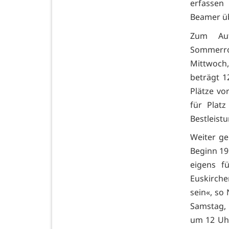
erfassen
Beamer üb
Zum Auf
Sommerrod
Mittwoch,
beträgt 1
Plätze vo
für Plat
Bestleist
Weiter geh
Beginn 19 
eigens f
Euskirche
sein«, so
Samstag, 1
um 12 Uhr