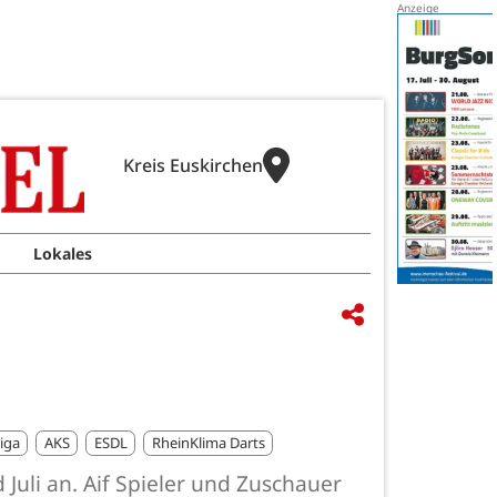
Kreis Euskirchen
Lokales
iga
AKS
ESDL
RheinKlima Darts
uli an. Aif Spieler und Zuschauer