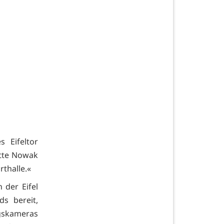
 Eifeltor
atte Nowak
rthalle.«
 der Eifel
s bereit,
gskameras