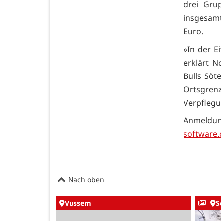
drei Gru
insgesamt
Euro.
»In der E
erklärt N
Bulls Söt
Ortsgren
Verpflegu
Anmeldun
software.
Nach oben
Vussem
S