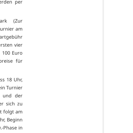
erden per
ark (Zur
turnier am
tartgebühr
rsten vier
, 100 Euro
reise für
ass 18 Uhr,
ein Turnier
) und der
er sich zu
t folgt am
Uhr, Beginn
.-Phase in