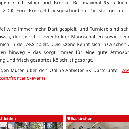
ppen: Gold, Silber und Bronze. Bei maximal 96 Teilneh
 2.000 Euro Preisgeld ausgeschrieben. Die Startgebühr 
ifel wird immer mehr Dart gespielt, und Turniere sind sehr
owak, der selbst in zwei Kölner Mannschaften sowie bei 
enich in der AKS spielt. »Die Szene kennt sich inzwischen
zen hinweg – das sorgt immer für eine gute Atmosph
ng und frisch gezapftes Kölsch ist gesorgt.
gen laufen über den Online-Anbieter 3K Darts unter
www
com/frontend/events
chleiden
Euskirchen