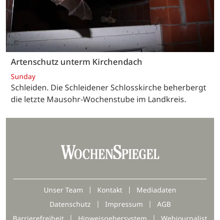
Artenschutz unterm Kirchendach
Sunday
Schleiden. Die Schleidener Schlosskirche beherbergt
die letzte Mausohr-Wochenstube im Landkreis.
Unser Team
Kontakt
Mediadaten
Datenschutz
Impressum
AGB
Barrierefreiheit
Hinweisgebersystem
Webjournalist