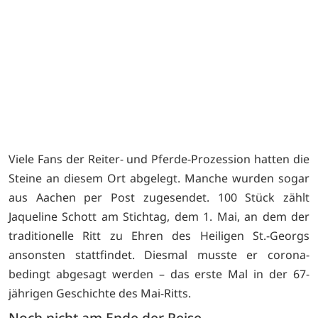
ss
H
Viele Fans der Reiter- und Pferde-Prozession hatten die
Steine an diesem Ort abgelegt. Manche wurden sogar
aus Aachen per Post zugesendet. 100 Stück zählt
Jaqueline Schott am Stichtag, dem 1. Mai, an dem der
traditionelle Ritt zu Ehren des Heiligen St.-Georgs
ansonsten stattfindet. Diesmal musste er corona-
bedingt abgesagt werden – das erste Mal in der 67-
jährigen Geschichte des Mai-Ritts.
Noch nicht am Ende der Reise