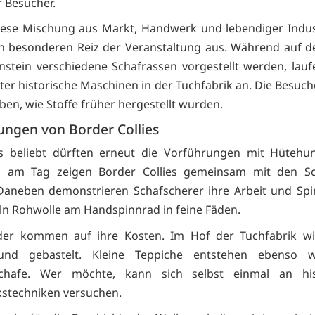
 Besucher.
ese Mischung aus Markt, Handwerk und lebendiger Indus
n besonderen Reiz der Veranstaltung aus. Während auf d
stein verschiedene Schafrassen vorgestellt werden, lau
ter historische Maschinen in der Tuchfabrik an. Die Besuc
ben, wie Stoffe früher hergestellt wurden.
ungen von Border Collies
s beliebt dürften erneut die Vorführungen mit Hütehun
 am Tag zeigen Border Collies gemeinsam mit den Sc
Daneben demonstrieren Schafscherer ihre Arbeit und Spi
n Rohwolle am Handspinnrad in feine Fäden.
der kommen auf ihre Kosten. Im Hof der Tuchfabrik wird
nd gebastelt. Kleine Teppiche entstehen ebenso 
hafe. Wer möchte, kann sich selbst einmal an his
stechniken versuchen.