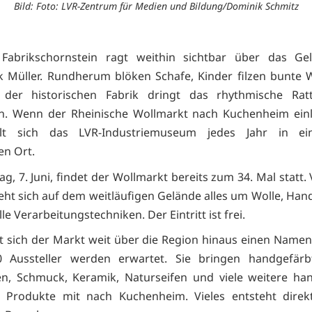
Bild: Foto: LVR-Zentrum für Medien und Bildung/Dominik Schmitz
 Fabrikschornstein ragt weithin sichtbar über das Ge
k Müller. Rundherum blöken Schafe, Kinder filzen bunte 
der historischen Fabrik dringt das rhythmische Ratt
n. Wenn der Rheinische Wollmarkt nach Kuchenheim einl
lt sich das LVR-Industriemuseum jedes Jahr in e
n Ort.
, 7. Juni, findet der Wollmarkt bereits zum 34. Mal statt.
eht sich auf dem weitläufigen Gelände alles um Wolle, Ha
lle Verarbeitungstechniken. Der Eintritt ist frei.
t sich der Markt weit über die Region hinaus einen Name
 Aussteller werden erwartet. Sie bringen handgefärb
ten, Schmuck, Keramik, Naturseifen und viele weitere ha
te Produkte mit nach Kuchenheim. Vieles entsteht direk