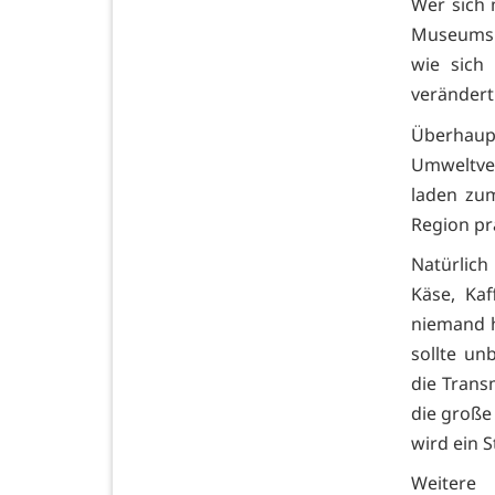
Wer sich 
Museumsn
wie sich
verändert
Überhaupt
Umweltve
laden zum
Region pr
Natürlich
Käse, Ka
niemand h
sollte un
die Trans
die große
wird ein 
W