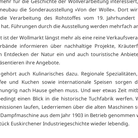
mehr für die Geschichte der Wollverarbeitung interessiert,
eubau die Sonderausstellung »Von der Wolle«. Dort wird
 die Verarbeitung des Rohstoffes vom 19. Jahrhundert 
 hat. Führungen durch die Ausstellung werden mehrfach a
 ist der Wollmarkt längst mehr als eine reine Verkaufsvera
rbände informieren über nachhaltige Projekte, Kräuter
 Entdecken der Natur ein und auch touristische Anbiet
äsentieren ihre Angebote.
 gehört auch Kulinarisches dazu. Regionale Spezialitäten
ffee und Kuchen sowie internationale Speisen sorgen da
ungrig nach Hause gehen muss. Und wer etwas Zeit mitb
bedingt einen Blick in die historische Tuchfabrik werfen.
missionen laufen, Lederriemen über die alten Maschinen 
 Dampfmaschine aus dem Jahr 1903 in Betrieb genommen 
Stück Euskirchener Industriegeschichte wieder lebendig.
eitere Info