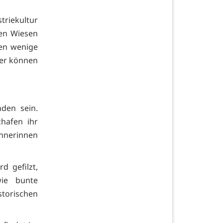
triekultur
en Wiesen
fen wenige
her können
den sein.
hafen ihr
nnerinnen
 gefilzt,
wie bunte
torischen