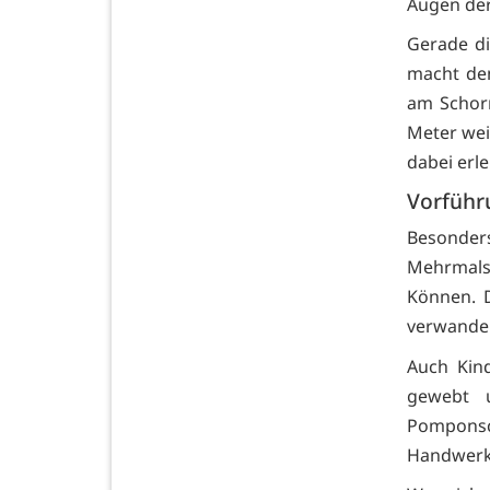
Augen der
Gerade di
macht de
am Schorn
Meter wei
dabei erle
Vorführ
Besonder
Mehrmals
Können. 
verwandel
Auch Kin
gewebt u
Pomponsc
Handwerk