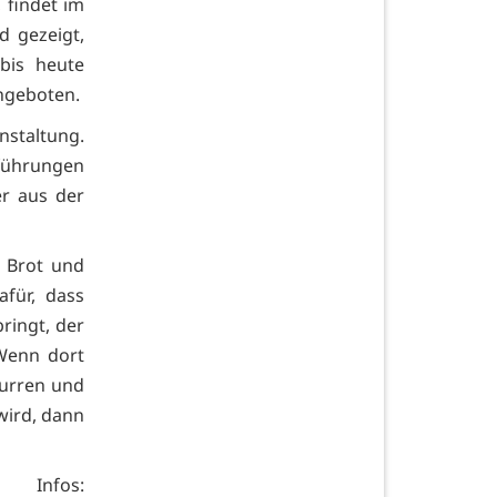
 findet im
 gezeigt,
bis heute
ngeboten.
nstaltung.
führungen
er aus der
, Brot und
für, dass
ringt, der
 Wenn dort
surren und
wird, dann
s: