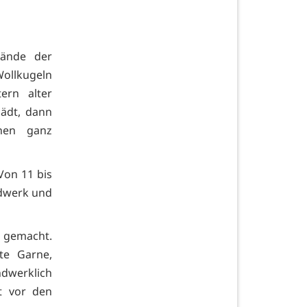
lände der
Wollkugeln
ern alter
ädt, dann
inen ganz
 Von 11 bis
ndwerk und
n gemacht.
te Garne,
ndwerklich
t vor den