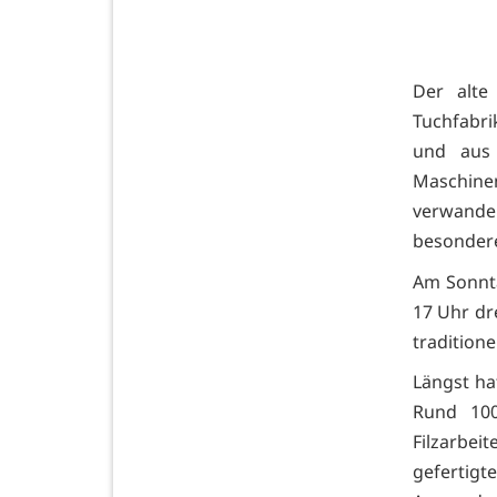
Der alte
Tuchfabri
und aus 
Maschine
verwande
besondere
Am Sonntag
17 Uhr dr
traditione
Längst ha
Rund 100
Filzarbei
gefertig