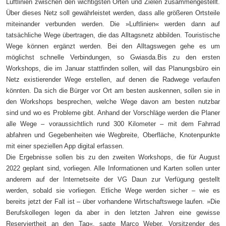
Luftlinien zwischen den wichtigsten Orten und Zielen zusammengestellt.
Über dieses Netz soll gewährleistet werden, dass alle größeren Ortsteile
miteinander verbunden werden. Die »Luftlinien« werden dann auf
tatsächliche Wege übertragen, die das Alltagsnetz abbilden. Touristische
Wege können ergänzt werden. Bei den Alltagswegen gehe es um
möglichst schnelle Verbindungen, so Gwiasda.Bis zu den ersten
Workshops, die im Januar stattfinden sollen, will das Planungsbüro ein
Netz existierender Wege erstellen, auf denen die Radwege verlaufen
könnten. Da sich die Bürger vor Ort am besten auskennen, sollen sie in
den Workshops besprechen, welche Wege davon am besten nutzbar
sind und wo es Probleme gibt. Anhand der Vorschläge werden die Planer
alle Wege – voraussichtlich rund 300 Kilometer – mit dem Fahrrad
abfahren und Gegebenheiten wie Wegbreite, Oberfläche, Knotenpunkte
mit einer speziellen App digital erfassen.
Die Ergebnisse sollen bis zu den zweiten Workshops, die für August
2022 geplant sind, vorliegen. Alle Informationen und Karten sollen unter
anderem auf der Internetseite der VG Daun zur Verfügung gestellt
werden, sobald sie vorliegen. Etliche Wege werden sicher – wie es
bereits jetzt der Fall ist – über vorhandene Wirtschaftswege laufen. »Die
Berufskollegen legen da aber in den letzten Jahren eine gewisse
Reserviertheit an den Tag«, sagte Marco Weber, Vorsitzender des