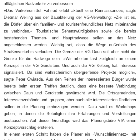
alltäglichen Radverkehr zu verbessern.
»Das Verkehrsmittel Fahrrad erlebt aktuell eine Rennaissance«, sagte
Dietmar Welling aus der Bauabteilung der VG-Verwaltung: »Ziel ist es,
die Dörfer über ein familien- und touristenfreundliches Netz mitein­ander
zu verbinden.« Touristische Sehenswürdigkeiten sowie die bereits
bestehenden Themen- und Hauptradwege sollen an das Netz
angeschlossen werden. Wichtig sei, dass die Wege außerhalb des
Straßenverkehrs verlaufen. Die Grenze der VG Daun soll aber nicht die
Grenze für die Radwege sein. »Wir arbeiten fast zeitgleich an einem
Konzept in der VG Gerolstein. Und auch die VG Kelberg hat Interesse
signalisiert. Da sind wahrscheinlich übergreifende Projekte möglich«,
sagte Peter Gwiasda. Aus den Reihen der interessierten Bürger wurde
bereits beim ersten Treffen deutlich, dass eine bessere Verbindung
zwischen Daun und Gerolstein gewünscht wird. Die Ortsgemeinden,
Interessenverbände und -gruppen, aber auch alle interessierten Radfahrer
sollen in die Planung einbezogen werden. Dazu wird es Workshops
geben, in denen die Beteiligten ihre Erfahrungen und Vorstellungen
austauschen. Auf dieser Grundlage wird das Planungsbüro VIA einen
Konzeptvorschlag erstellen.
In einem ersten Schritt haben die Planer ein »Wunschliniennetz« mit