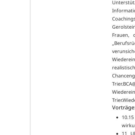
Unterst
Informati
Coaching
Gerolstei
Frauen, 
„Berufsr
verunsic
Wiederein
realist
Chancen
Trier.BCA@
Wiede
Trier.Wie
Vorträge
10.15
wirku
11 U