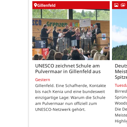
Gillenfeld
UNESCO zeichnet Schule am
Deut
Pulvermaar in Gillenfeld aus
Meist
Spitz
Gestern
Tuesd
Gillenfeld. Eine Schafherde, Kontakte
Birres
bis nach Kenia und eine bundesweit
Sprüng
einzigartige Lage: Warum die Schule
Woods
am Pulvermaar nun offiziell zum
Die De
UNESCO-Netzwerk gehört.
Meiste
Highli