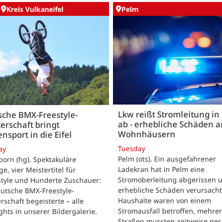
Kreis Vulkaneifel
Pelm
Lkw reißt Stromleitung in
sche BMX-Freestyle-
ab - erhebliche Schäden a
erschaft bringt
Wohnhäusern
ensport in die Eifel
Tuesday
ay
Pelm (ots). Ein ausgefahrener
born (hg). Spektakuläre
Ladekran hat in Pelm eine
e, vier Meistertitel für
Stromoberleitung abgerissen 
tyle und Hunderte Zuschauer:
erhebliche Schäden verursacht
utsche BMX-Freestyle-
Haushalte waren von einem
rschaft begeisterte – alle
Stromausfall betroffen, mehre
ghts in unserer Bildergalerie.
Straßen mussten zeitweise ges