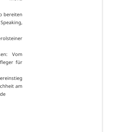
o bereiten
 Speaking,
rolsteiner
esen: Vom
fleger für
reinstieg
ichheit am
.de