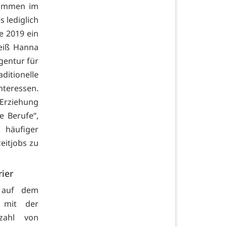
nkommen im
 lediglich
e 2019 ein
eiß Hanna
gentur für
ditionelle
teressen.
Erziehung
e Berufe“,
 häufiger
eitjobs zu
rier
 auf dem
 mit der
lzahl von