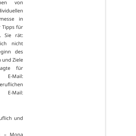
chen von
ividuellen
bmesse in
 Tipps für
 Sie rät:
ich nicht
eginn des
 und Ziele
agte für
 E-Mail:
beruflichen
-Mail:
uflich und
n« – Mona