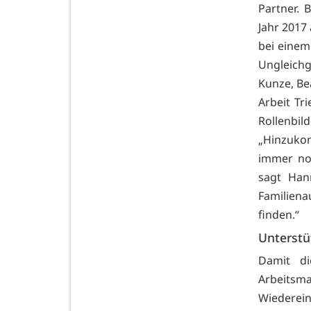
Partner. 
Jahr 2017
bei einem
Ungleich
Kunze, Be
Arbeit Tr
Rollenbi
„Hinzuko
immer noc
sagt Han
Familiena
finden.“
Unterstü
Damit d
Arbeits
Wiederei