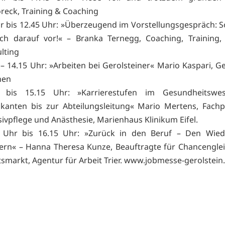
reck, Training & Coaching
r bis 12.45 Uhr: »Überzeugend im Vorstellungsgespräch: S
ich darauf vor!« – Branka Ternegg, Coaching, Training,
lting
 – 14.15 Uhr: »Arbeiten bei Gerolsteiner« Mario Kaspari, Ge
nen
0 bis 15.15 Uhr: »Karrierestufen im Gesundheitsw
ikanten bis zur Abteilungsleitung« Mario Mertens, Fachp
sivpflege und Anästhesie, Marienhaus Klinikum Eifel.
 Uhr bis 16.15 Uhr: »Zurück in den Beruf – Den Wiede
ern« – Hanna Theresa Kunze, Beauftragte für Chancengle
tsmarkt, Agentur für Arbeit Trier.
www.jobmesse-gerolstein