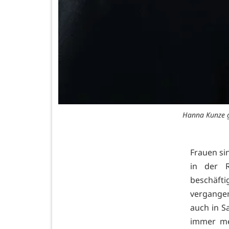
Hanna Kunze gi
Frauen sin
in der R
beschäfti
vergange
auch in S
immer me