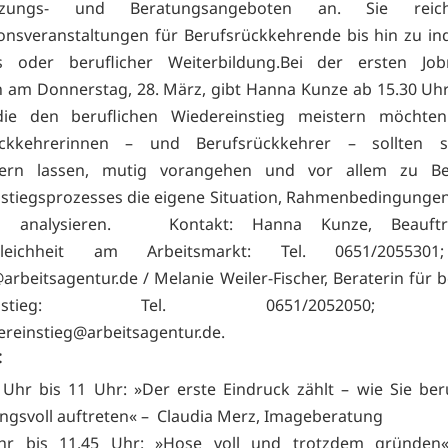
ützungs- und Beratungsangeboten an. Sie rei
onsveranstaltungen für Berufsrückkehrende bis hin zu ind
s oder beruflicher Weiterbildung.Bei der ersten Jo
n am Donnerstag, 28. März, gibt Hanna Kunze ab 15.30 Uhr
die den beruflichen Wiedereinstieg meistern möchten.
ückkehrerinnen – und Berufsrückkehrer – sollten s
hern lassen, mutig vorangehen und vor allem zu B
stiegsprozesses die eigene Situation, Rahmenbedingungen
isch analysieren. Kontakt: Hanna Kunze, Beauftr
gleichheit am Arbeitsmarkt: Tel. 0651/2055301;
arbeitsagentur.de / Melanie Weiler-Fischer, Beraterin für 
reinstieg: Tel. 0651/2052050; E
dereinstieg@arbeitsagentur.de.
:
 Uhr bis 11 Uhr: »Der erste Eindruck zählt – wie Sie ber
ngsvoll auftreten« – Claudia Merz, Imageberatung
hr bis 11.45 Uhr: »Hose voll und trotzdem gründe