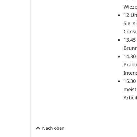
Wiezo
12 Uh
Sie s
Consu
13.45
Brun
14.3
Prakt
Inten
15.30
meist
Arbei
Nach oben