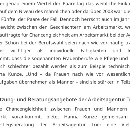
Bei genau einem Viertel der Paare lag das weibliche Ei
 auf dem Niveau des männlichen oder darüber. 2003 war dies
 Fünftel der Paare der Fall. Dennoch herrscht auch im Jahr
gewicht zwischen den Geschlechtern am Arbeitsmarkt, w
auftragte für Chancengleichheit am Arbeitsmarkt bei der A
ier. Schon bei der Berufswahl seien nach wie vor häufig tra
lder wichtiger als individuelle Fähigkeiten und In
mmt, dass die sogenannten Frauenberufe wie Pflege und 
h schlechter bezahlt werden als zum Beispiel technisch
na Kunze. „Und – da Frauen nach wie vor wesentlich
ufgaben übernehmen als Männer – sind sie stärker in Teilz
tzung- und Beratungsangebote der Arbeitsagentur T
ie Chancengleichheit zwischen Frauen und Männern
markt vorankommt, bietet Hanna Kunze gemeinsam
nstiegsberatung der Arbeitsagentur Trier eine Vie