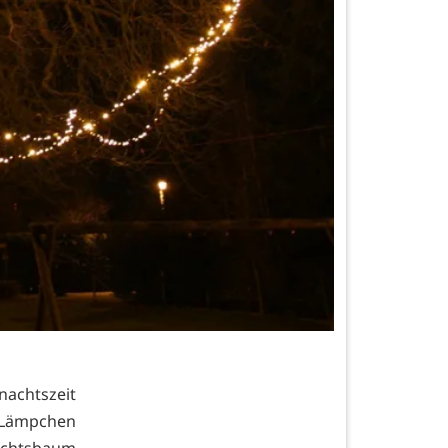
nachtszeit
 Lämpchen
achtsbaum