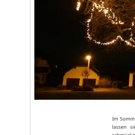
Im Sommer
lassen s
schmücke