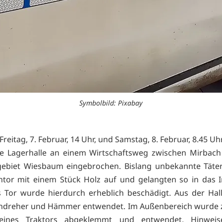
Symbolbild: Pixabay
reitag, 7. Februar, 14 Uhr, und Samstag, 8. Februar, 8.45 Uh
ine Lagerhalle an einem Wirtschaftsweg zwischen Mirbac
gebiet Wiesbaum eingebrochen. Bislang unbekannte Täte
ntor mit einem Stück Holz auf und gelangten so in das 
s Tor wurde hierdurch erheblich beschädigt. Aus der Ha
ndreher und Hämmer entwendet. Im Außenbereich wurde 
 eines Traktors abgeklemmt und entwendet. Hinwei