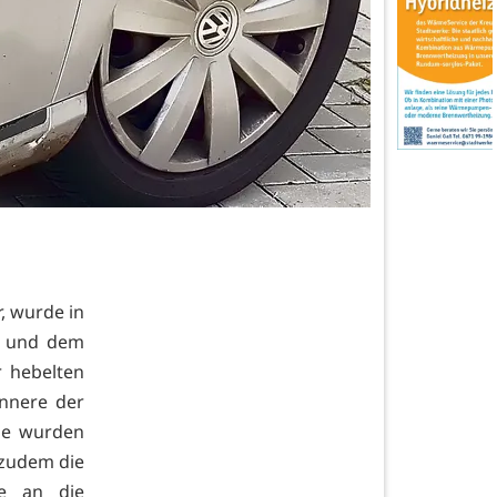
r, wurde in
h und dem
r hebelten
Innere der
lle wurden
zudem die
se an die