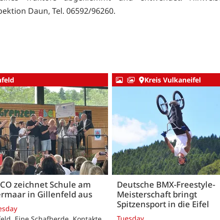
pektion Daun, Tel. 06592/96260.
nfeld
Kreis Vulkaneifel
CO zeichnet Schule am
Deutsche BMX-Freestyle-
rmaar in Gillenfeld aus
Meisterschaft bringt
Spitzensport in die Eifel
esday
Tuesday
feld. Eine Schafherde, Kontakte