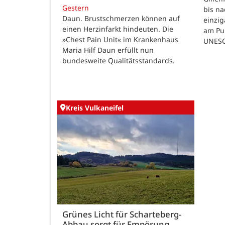
Gestern
bis n
Daun. Brustschmerzen können auf
einzig
einen Herzinfarkt hindeuten. Die
am Pul
»Chest Pain Unit« im Krankenhaus
UNESC
Maria Hilf Daun erfüllt nun
bundesweite Qualitätsstandards.
Kreis Vulkaneifel
Grünes Licht für Scharteberg-
Abbau sorgt für Empörung