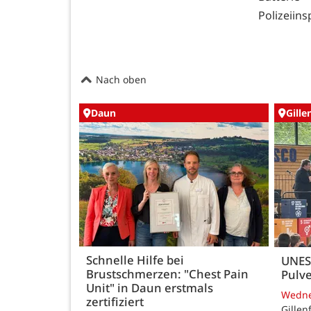
Polizeiins
Nach oben
Daun
Gille
Schnelle Hilfe bei
UNES
Brustschmerzen: "Chest Pain
Pulve
Unit" in Daun erstmals
Wedn
zertifiziert
Gillen