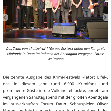
Das Team von »Polizeiruf 110« aus Rostock nahm den Filmpreis
»Roland« in Daun im Rahmen der Abendgala entgegen. Fotos:
B
Woltmann
Die zehnte Ausgabe des Krimi-Festivals »Tatort Eifel«,
das in diesem Jahr rund 6.000 Krimifans und
prominente Gäste in die Vulkaneifel lockte, endete am
vergangenen Samstagabend mit der großen Abendgala
im ausverkauften Forum Daun. Schauspieler Oliver
Mommsen führte unterhaltsam durch den Abend, der