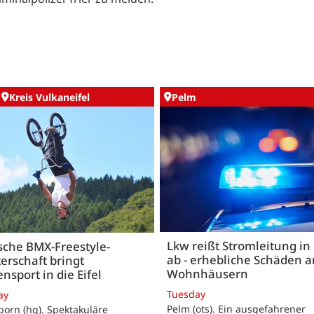
Kreis Vulkaneifel
Pelm
Lkw reißt Stromleitung in
sche BMX-Freestyle-
ab - erhebliche Schäden a
erschaft bringt
Wohnhäusern
ensport in die Eifel
Tuesday
ay
Pelm (ots). Ein ausgefahrener
born (hg). Spektakuläre