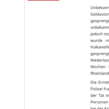
Unbekann
Geldautom
gespreng
unbekannt
jedoch nic
wurde ni
Vulkaneif
gespren
Niederla
Wochen h
Rheinland-
Die Ermit
Polizei f
der Tat 
Personen
bei der Kr