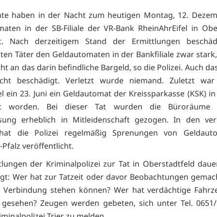
te haben in der Nacht zum heutigen Montag, 12. Dezemb
aten in der SB-Filiale der VR-Bank RheinAhrEifel in Obe
t. Nach derzeitigem Stand der Ermittlungen beschäd
en Täter den Geldautomaten in der Bankfiliale zwar stark
ht an das darin befindliche Bargeld, so die Polizei. Auch 
cht beschädigt. Verletzt wurde niemand. Zuletzt war
el ein 23. Juni ein Geldautomat der Kreissparkasse (KSK) in
gt worden. Bei dieser Tat wurden die Büroräume 
ssung erheblich in Mitleidenschaft gezogen. In den ve
at die Polizei regelmäßig Sprenungen von Geldaut
Pfalz veröffentlicht.
tlungen der Kriminalpolizei zur Tat in Oberstadtfeld daue
ragt: Wer hat zur Tatzeit oder davor Beobachtungen gemach
in Verbindung stehen können? Wer hat verdächtige Fahrz
 gesehen? Zeugen werden gebeten, sich unter Tel. 0651/
iminalpolizei Trier zu melden.