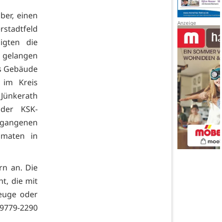
er, einen
rstadtfeld
igten die
, gelangen
das Gebäude
 im Kreis
 Jünkerath
der KSK-
rgangenen
omaten in
rn an. Die
t, die mit
euge oder
9779-2290