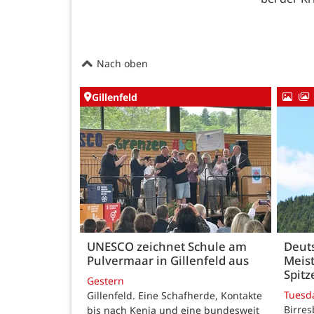
Nach oben
Gillenfeld
UNESCO zeichnet Schule am
Deut
Pulvermaar in Gillenfeld aus
Meist
Spitz
Gestern
Tuesd
Gillenfeld. Eine Schafherde, Kontakte
Birres
bis nach Kenia und eine bundesweit