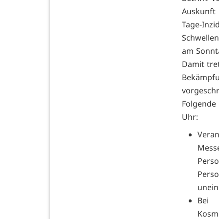
Auskunft
Tage-Inz
Schwellen
am Sonnta
Damit tre
Bekämpfu
vorgesch
Folgende
Uhr:
Veran
Messe
Perso
Pers
unein
Bei 
Kosme