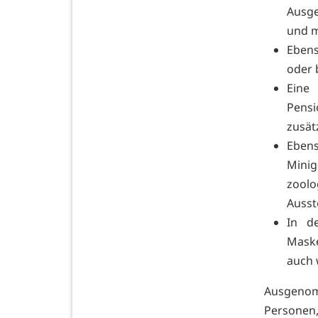
Ausge
und m
Ebens
oder 
Eine
Pensi
zusät
Ebens
Minig
zoolo
Ausst
In de
Maske
auch 
Ausgenom
Personen,