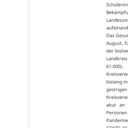
Schüler
Bekämpf
Landesun
aufeinand
Das Gesun
August, f
der bishe
Landkrei
61.000)
Kreisverw
bislang i
gestrige
Kreisverw
akut an 
Personen
Pandemie