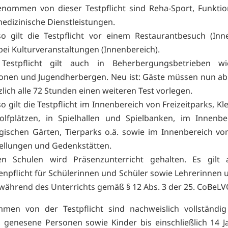
nommen von dieser Testpflicht sind Reha-Sport, Funktio
edizinische Dienstleistungen.
o gilt die Testpflicht vor einem Restaurantbesuch (Inn
bei Kulturveranstaltungen (Innenbereich).
 Testpflicht gilt auch in Beherbergungsbetrieben wi
onen und Jugendherbergen. Neu ist: Gäste müssen nun a
zlich alle 72 Stunden einen weiteren Test vorlegen.
o gilt die Testpflicht im Innenbereich von Freizeitparks, Kl
olfplätzen, in Spielhallen und Spielbanken, im Innenb
gischen Gärten, Tierparks o.ä. sowie im Innenbereich v
ellungen und Gedenkstätten.
n Schulen wird Präsenzunterricht gehalten. Es gilt 
npflicht für Schülerinnen und Schüler sowie Lehrerinnen 
während des Unterrichts gemäß § 12 Abs. 3 der 25. CoBeLV
men von der Testpflicht sind nachweislich vollständig
 genesene Personen sowie Kinder bis einschließlich 14 