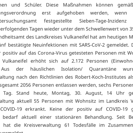
innen und Schüler. Diese Maßnahmen können gemäß
ungsverordnung erst aufgehoben werden, wenn
tersuchungsamt festgestellte Sieben-Tage-Inziden
erfolgenden Tagen wieder unter dem Schwellenwert von 35 
dheitsamt des Landkreises Vulkaneifel hat am heutigen M
ünf bestätigte Neuinfektionen mit SARS-CoV-2 gemeldet. 
r positiv auf das Corona-Virus getesteten Personen mit W
s Vulkaneifel erhöht sich auf 2.172 Personen (Einwohne
. Aus der häuslichen Isolation/ Quarantäne wur
altung nach den Richtlinien des Robert-Koch-Institutes a
nsgesamt 2056 Personen entlassen werden, sechs Persone
n Tag. Stand heute, Montag, 30. August, 14 Uhr ge
altung aktuell 55 Personen mit Wohnsitz im Landkreis V
COVID-19 erkrankt. Keine der positiv auf COVID-19 g
 bedarf aktuell einer stationären Behandlung. Seit B
 hat die Kreisverwaltung 61 Todesfälle im Zusamme