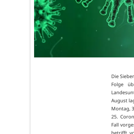
Die Sieben
Folge ü
Landesun
August la
Montag, 3
25. Coro
Fall vorg
betrifft 