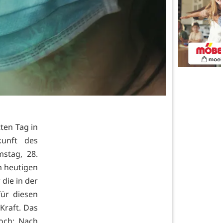
tten Tag in
unft des
stag, 28.
m heutigen
die in der
ür diesen
Kraft. Das
woch: Nach