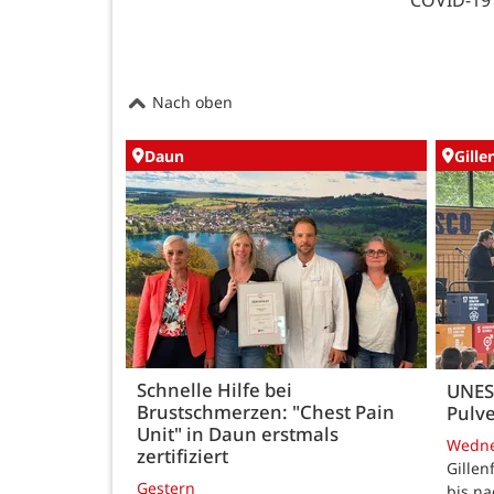
COVID-19 
Nach oben
Daun
Gille
Schnelle Hilfe bei
UNES
Brustschmerzen: "Chest Pain
Pulve
Unit" in Daun erstmals
Wedn
zertifiziert
Gillen
Gestern
bis n