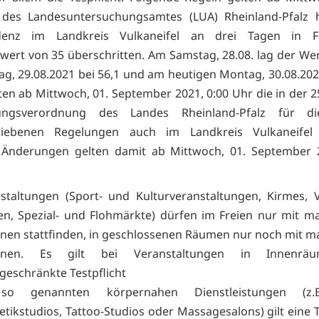
 des Landesuntersuchungsamtes (LUA) Rheinland-Pfalz h
idenz im Landkreis Vulkaneifel an drei Tagen in 
wert von 35 überschritten. Am Samstag, 28.08. lag der Wert
g, 29.08.2021 bei 56,1 und am heutigen Montag, 30.08.2021
ten ab Mittwoch, 01. September 2021, 0:00 Uhr die in der 2
ngsverordnung des Landes Rheinland-Pfalz für di
riebenen Regelungen auch im Landkreis Vulkaneifel 
 Änderungen gelten damit ab Mittwoch, 01. September 2
staltungen (Sport- und Kulturveranstaltungen, Kirmes, V
n, Spezial- und Flohmärkte) dürfen im Freien nur mit m
nen stattfinden, in geschlossenen Räumen nur noch mit m
onen. Es gilt bei Veranstaltungen in Innenrä
geschränkte Testpflicht
so genannten körpernahen Dienstleistungen (z.B.
tikstudios, Tattoo-Studios oder Massagesalons) gilt eine Te