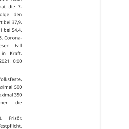
at die 7-
Folge den
 bei 37,9,
 bei 54,4.
5. Corona-
esen Fall
in Kraft.
021, 0:00
olksfeste,
aximal 500
aximal 350
umen die
 Frisör,
stpflicht.