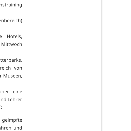
nstraining
enbereich)
e Hotels,
b Mittwoch
etterparks,
ereich von
on Museen,
aber eine
und Lehrer
O.
 geimpfte
Jahren und