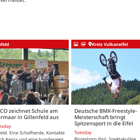
vermeldet.
nfeld
Kreis Vulkaneifel
CO zeichnet Schule am
Deutsche BMX-Freestyle-
rmaar in Gillenfeld aus
Meisterschaft bringt
Spitzensport in die Eifel
esday
Tuesday
feld. Eine Schafherde, Kontakte
Birresborn (hg). Spektakuläre
ach Kenia und eine bundesweit