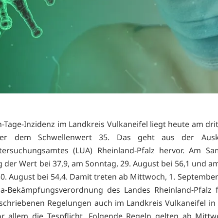
-Tage-Inzidenz im Landkreis Vulkaneifel liegt heute am dri
ber dem Schwellenwert 35. Das geht aus der Ausk
tersuchungsamtes (LUA) Rheinland-Pfalz hervor. Am Sam
g der Wert bei 37,9, am Sonntag, 29. August bei 56,1 und a
0. August bei 54,4. Damit treten ab Mittwoch, 1. September 
na-Bekämpfungsverordnung des Landes Rheinland-Pfalz f
eschriebenen Regelungen auch im Landkreis Vulkaneifel in 
vor allem die Tespflicht. Folgende Regeln gelten ab Mitt