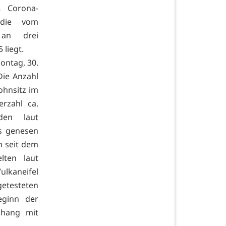
 Corona-
 die vom
z an drei
liegt.
ontag, 30.
Die Anzahl
ohnsitz im
rzahl ca.
den laut
ls genesen
n seit dem
lten laut
ulkaneifel
etesteten
eginn der
nhang mit