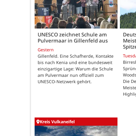
UNESCO zeichnet Schule am
Deut
Pulvermaar in Gillenfeld aus
Meist
Spitz
Gestern
Tuesd
Gillenfeld. Eine Schafherde, Kontakte
Birres
bis nach Kenia und eine bundesweit
Sprüng
einzigartige Lage: Warum die Schule
Woods
am Pulvermaar nun offiziell zum
Die De
UNESCO-Netzwerk gehört.
Meiste
Highli
Kreis Vulkaneifel