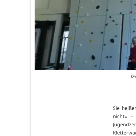
Di
Sie heiß
nicht« 
Jugendze
Kletterwa