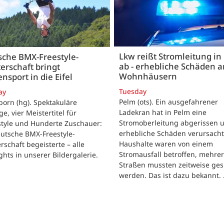
Lkw reißt Stromleitung in
sche BMX-Freestyle-
ab - erhebliche Schäden a
erschaft bringt
Wohnhäusern
ensport in die Eifel
Tuesday
ay
Pelm (ots). Ein ausgefahrener
born (hg). Spektakuläre
Ladekran hat in Pelm eine
e, vier Meistertitel für
Stromoberleitung abgerissen 
tyle und Hunderte Zuschauer:
erhebliche Schäden verursacht
utsche BMX-Freestyle-
Haushalte waren von einem
rschaft begeisterte – alle
Stromausfall betroffen, mehre
ghts in unserer Bildergalerie.
Straßen mussten zeitweise ges
werden. Das ist dazu bekannt.