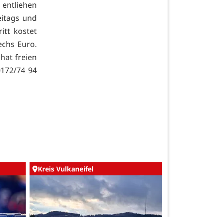
entliehen
eitags und
itt kostet
echs Euro.
 hat freien
0172/74 94
Kreis Vulkaneifel