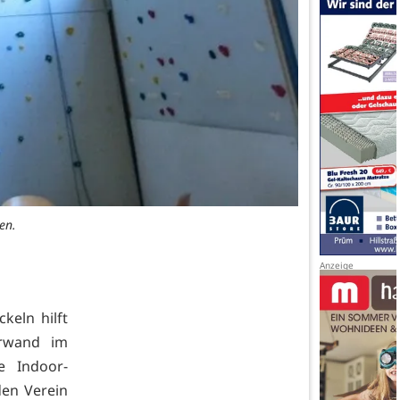
en.
eln hilft
rwand im
e Indoor-
den Verein