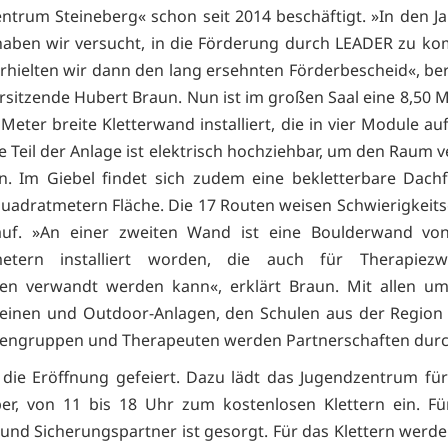
ntrum Steineberg« schon seit 2014 beschäftigt. »In den J
haben wir versucht, in die Förderung durch LEADER zu 
erhielten wir dann den lang ersehnten Förderbescheid«, ber
rsitzende Hubert Braun. Nun ist im großen Saal eine 8,50 
eter breite Kletterwand installiert, die in vier Module aufg
e Teil der Anlage ist elektrisch hochziehbar, um den Raum 
. Im Giebel findet sich zudem eine bekletterbare Dach
uadratmetern Fläche. Die 17 Routen weisen Schwierigkeit
auf. »An einer zweiten Wand ist eine Boulderwand von
etern installiert worden, die auch für Therapiez
ten verwandt werden kann«, erklärt Braun. Mit allen um
reinen und Outdoor-Anlagen, den Schulen aus der Region
engruppen und Therapeuten werden Partnerschaften durc
die Eröffnung gefeiert. Dazu lädt das Jugendzentrum fü
er, von 11 bis 18 Uhr zum kostenlosen Klettern ein. Fü
und Sicherungspartner ist gesorgt. Für das Klettern werd