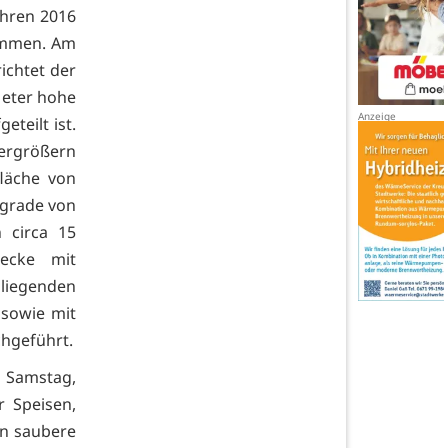
ahren 2016
kommen. Am
ichtet der
Meter hohe
eteilt ist.
vergrößern
fläche von
sgrade von
 circa 15
wecke mit
liegenden
 sowie mit
hgeführt.
r Samstag,
r Speisen,
en saubere