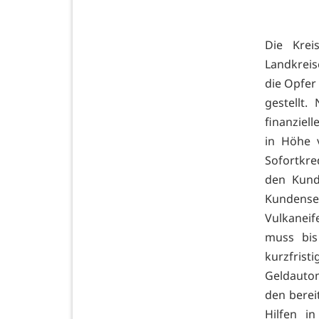
Die Krei
Landkreis
die Opfer
gestellt.
finanziel
in Höhe 
Sofortkre
den Kund
Kundense
Vulkaneif
muss bis
kurzfrist
Geldautom
den berei
Hilfen i