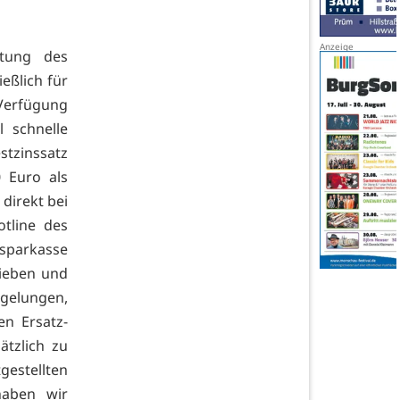
ftung des
eßlich für
 Verfügung
l schnelle
stzinssatz
 Euro als
direkt bei
tline des
sparkasse
lieben und
gelungen,
en Ersatz-
ätzlich zu
gestellten
haben wir