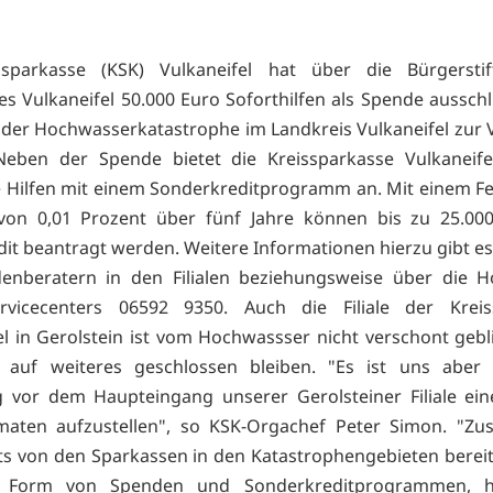
ssparkasse (KSK) Vulkaneifel hat über die Bürgersti
es Vulkaneifel 50.000 Euro Soforthilfen als Spende ausschli
 der Hochwasserkatastrophe im Landkreis Vulkaneifel zur
 Neben der Spende bietet die Kreissparkasse Vulkaneife
le Hilfen mit einem Sonderkreditprogramm an. Mit einem Fe
von 0,01 Prozent über fünf Jahre können bis zu 25.000
dit beantragt werden. Weitere Informationen hierzu gibt es 
enberatern in den Filialen beziehungsweise über die Ho
rvicecenters 06592 9350. Auch die Filiale der Kreis
el in Gerolstein ist vom Hochwassser nicht verschont geb
 auf weiteres geschlossen bleiben. "Es ist uns aber 
ig vor dem Haupteingang unserer Gerolsteiner Filiale ein
aten aufzustellen", so KSK-Orgachef Peter Simon. "Zus
ts von den Sparkassen in den Katastrophengebieten bereit
n Form von Spenden und Sonderkreditprogrammen, 