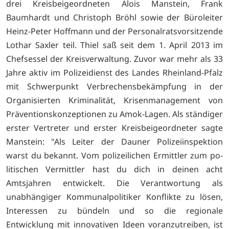
drei Kreis­beigeordneten Alois Manstein, Frank
Baumhardt und Christoph Bröhl sowie der Büro­leiter
Heinz-Peter Hoffmann und der Personalratsvorsitzende
Lothar Saxler teil. Thiel saß seit dem 1. April 2013 im
Chefsessel der Kreisverwaltung. Zuvor war mehr als 33
Jahre aktiv im Po­lizeidienst des Landes Rheinland-Pfalz
mit Schwerpunkt Verbrechensbekämpfung in der
Organisierten Kriminalität, Krisenma­nagement von
Präventionskonzeptionen zu Amok-Lagen. Als ständiger
erster Vertreter und ers­ter Kreisbeigeordneter sagte
Manstein: "Als Leiter der Dauner Polizeiinspektion
warst du be­kannt. Vom polizeilichen Ermittler zum po­
litischen Vermittler hast du dich in deinen acht
Amtsjahren entwickelt. Die Verant­wortung als
unabhängiger Kommunalpoli­tiker Konflikte zu lösen,
Interessen zu bün­deln und so die regionale
Entwicklung mit innovativen Ideen voranzutreiben, ist