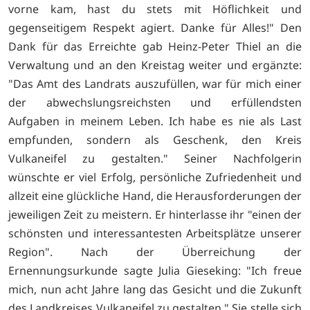
vorne kam, hast du stets mit Höflich­keit und
gegenseitigem Respekt agiert. Danke für Alles!" Den
Dank für das Erreichte gab Heinz-Peter Thiel an die
Verwaltung und an den Kreistag weiter und ergänzte:
"Das Amt des Landrats auszufüllen, war für mich einer
der abwechslungsreichs­ten und erfüllendsten
Aufgaben in mei­nem Leben. Ich habe es nie als Last
emp­funden, sondern als Geschenk, den Kreis
Vulkaneifel zu gestalten." Seiner Nachfol­gerin
wünschte er viel Erfolg, persönliche Zufriedenheit und
allzeit eine glückliche Hand, die Herausforderungen der
jewei­ligen Zeit zu meistern. Er hinterlasse ihr "einen der
schönsten und interessantes­ten Arbeitsplätze unserer
Region". Nach der Überreichung der
Ernennungsurkunde sagte Julia Gieseking: "Ich freue
mich, nun acht Jahre lang das Gesicht und die Zukunft
des Landkreises Vulkaneifel zu gestal­ten." Sie stelle sich