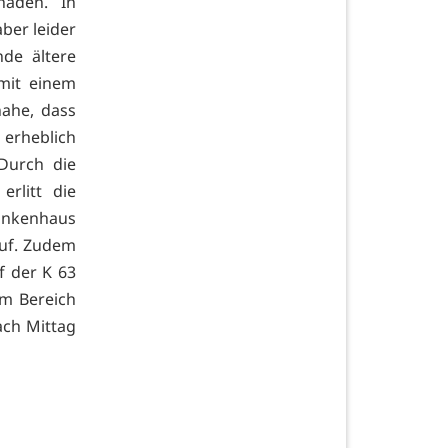
häden. In
ber leider
de ältere
mit einem
ahe, dass
erheblich
Durch die
rlitt die
ankenhaus
auf. Zudem
f der K 63
im Bereich
ach Mittag