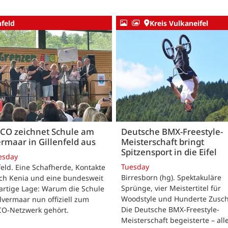
nfeld
Kreis Vulkaneifel
CO zeichnet Schule am
Deutsche BMX-Freestyle-
rmaar in Gillenfeld aus
Meisterschaft bringt
Spitzensport in die Eifel
esday
Tuesday
feld. Eine Schafherde, Kontakte
Birresborn (hg). Spektakuläre
ach Kenia und eine bundesweit
Sprünge, vier Meistertitel für
artige Lage: Warum die Schule
Woodstyle und Hunderte Zusch
vermaar nun offiziell zum
Die Deutsche BMX-Freestyle-
O-Netzwerk gehört.
Meisterschaft begeisterte – all