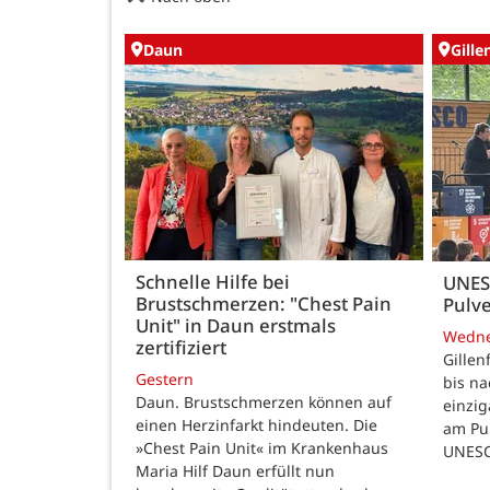
Daun
Gille
Schnelle Hilfe bei
UNES
Brustschmerzen: "Chest Pain
Pulve
Unit" in Daun erstmals
Wedn
zertifiziert
Gillen
Gestern
bis n
Daun. Brustschmerzen können auf
einzig
einen Herzinfarkt hindeuten. Die
am Pul
»Chest Pain Unit« im Krankenhaus
UNESC
Maria Hilf Daun erfüllt nun