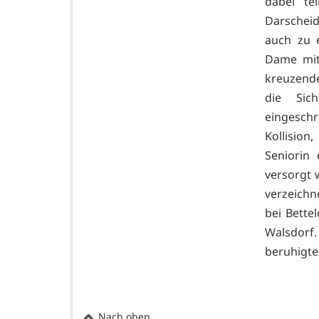
dabei te
Darscheid
auch zu 
Dame mit
kreuzend
die Sich
eingesch
Kollisio
Seniorin
versorgt 
verzeichn
bei Bette
Walsdorf.
beruhigte
Nach oben