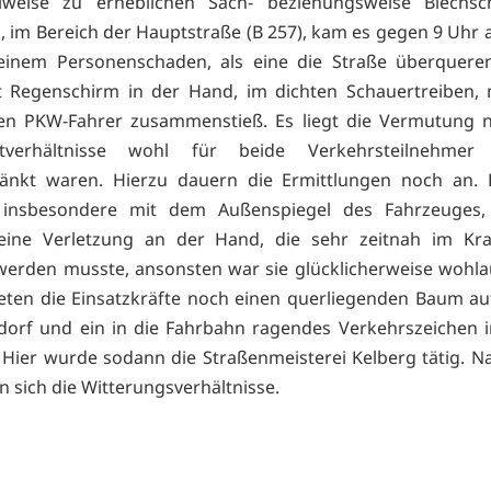
ilweise zu erheblichen Sach- beziehungsweise Blechsc
, im Bereich der Hauptstraße (B 257), kam es gegen 9 Uhr a
einem Personenschaden, als eine die Straße überqueren
 Regenschirm in der Hand, im dichten Schauertreiben, 
en PKW-Fahrer zusammenstieß. Es liegt die Vermutung n
tverhältnisse wohl für beide Verkehrsteilnehmer 
ränkt waren. Hierzu dauern die Ermittlungen noch an. 
n, insbesondere mit dem Außenspiegel des Fahrzeuges, e
 eine Verletzung an der Hand, die sehr zeitnah im Kr
werden musste, ansonsten war sie glücklicherweise wohl
eten die Einsatzkräfte noch einen querliegenden Baum au
ldorf und ein in die Fahrbahn ragendes Verkehrszeichen 
 Hier wurde sodann die Straßenmeisterei Kelberg tätig. N
n sich die Witterungsverhältnisse.