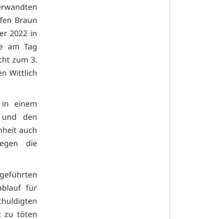
Verwandten
fen Braun
r 2022 in
he am Tag
cht zum 3.
n Wittlich
 in einem
r und den
nheit auch
gegen die
 geführten
blauf für
uldigten
 zu töten