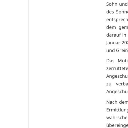
Sohn und 
des Sohn
entsprec
dem geme
darauf in
Januar 20
und Greim
Das Moti
zerrütte
Angeschul
zu verba
Angeschul
Nach dem 
Ermittlu
wahrsch
übereing