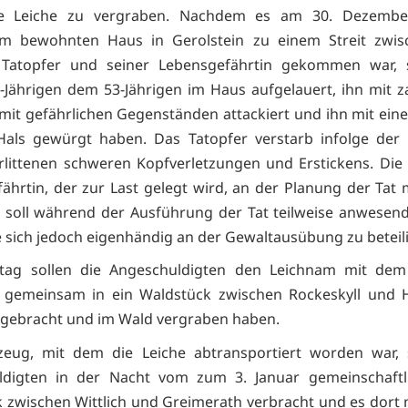
e Leiche zu vergraben. Nachdem es am 30. Dezemb
m bewohnten Haus in Gerolstein zu einem Streit zwi
 Tatopfer und seiner Lebensgefährtin gekommen war, s
-Jährigen dem 53-Jährigen im Haus aufgelauert, ihn mit z
mit gefährlichen Gegenständen attackiert und ihn mit eine
als gewürgt haben. Das Tatopfer verstarb infolge der 
rlittenen schweren Kopfverletzungen und Erstickens. Die 
ährtin, der zur Last gelegt wird, an der Planung der Tat 
 soll während der Ausführung der Tat teilweise anwese
e sich jedoch eigenhändig an der Gewaltausübung zu beteil
tag sollen die Angeschuldigten den Leichnam mit de
s gemeinsam in ein Waldstück zwischen Rockeskyll und H
 gebracht und im Wald vergraben haben.
zeug, mit dem die Leiche abtransportiert worden war, s
ldigten in der Nacht vom zum 3. Januar gemeinschaftli
 zwischen Wittlich und Greimerath verbracht und es dort 