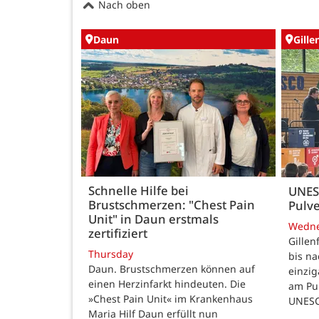
Nach oben
Daun
Gille
Schnelle Hilfe bei
UNES
Brustschmerzen: "Chest Pain
Pulve
Unit" in Daun erstmals
Wedn
zertifiziert
Gillen
Thursday
bis n
Daun. Brustschmerzen können auf
einzig
einen Herzinfarkt hindeuten. Die
am Pul
»Chest Pain Unit« im Krankenhaus
UNESC
Maria Hilf Daun erfüllt nun