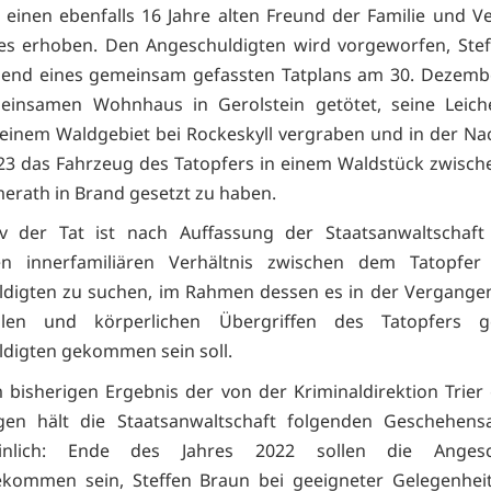
einen ebenfalls 16 Jahre alten Freund der Familie und 
es erhoben. Den Angeschuldigten wird vorgeworfen, Stef
hend eines gemeinsam gefassten Tatplans am 30. Dezembe
insamen Wohnhaus in Gerolstein getötet, seine Leic
 einem Waldgebiet bei Rockeskyll vergraben und in der Na
23 das Fahrzeug des Tatopfers in einem Waldstück zwische
erath in Brand gesetzt zu haben.
v der Tat ist nach Auffassung der Staatsanwaltschaft
ten innerfamiliären Verhältnis zwischen dem Tatopfe
digten zu suchen, im Rahmen dessen es in der Vergange
len und körperlichen Übergriffen des Tatopfers 
digten gekommen sein soll.
bisherigen Ergebnis der von der Kriminaldirektion Trier
ngen hält die Staatsanwaltschaft folgenden Geschehensa
einlich: Ende des Jahres 2022 sollen die Angesch
ekommen sein, Steffen Braun bei geeigneter Gelegenheit