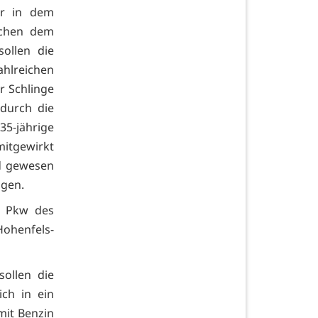
er in dem
schen dem
ollen die
ahlreichen
r Schlinge
durch die
35-jährige
mitgewirkt
nd gewesen
igen.
m Pkw des
ohenfels-
ollen die
ch in ein
mit Benzin