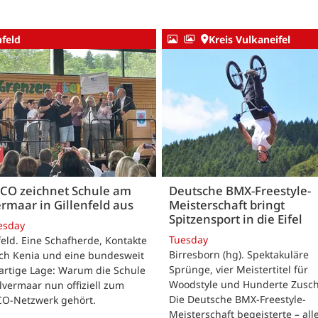
nfeld
Kreis Vulkaneifel
CO zeichnet Schule am
Deutsche BMX-Freestyle-
rmaar in Gillenfeld aus
Meisterschaft bringt
Spitzensport in die Eifel
esday
Tuesday
feld. Eine Schafherde, Kontakte
Birresborn (hg). Spektakuläre
ach Kenia und eine bundesweit
Sprünge, vier Meistertitel für
artige Lage: Warum die Schule
Woodstyle und Hunderte Zusch
vermaar nun offiziell zum
Die Deutsche BMX-Freestyle-
O-Netzwerk gehört.
Meisterschaft begeisterte – all