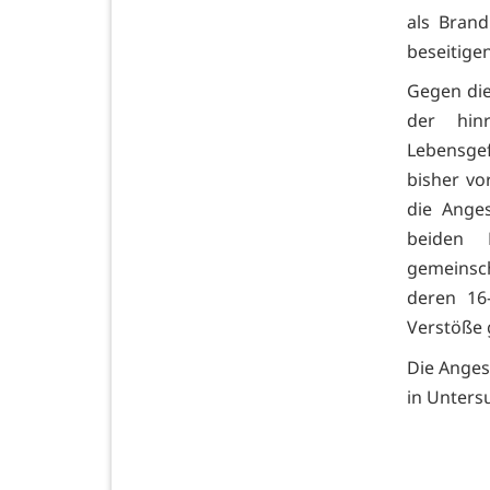
als Bran
beseitigen
Gegen die
der hin
Lebensgef
bisher vo
die Ange
beiden 
gemeinsc
deren 16
Verstöße 
Die Anges
in Unters