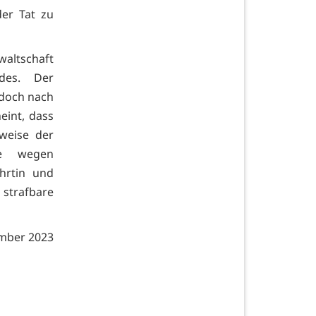
er Tat zu
waltschaft
des. Der
edoch nach
eint, dass
weise der
ge wegen
hrtin und
strafbare
ember 2023